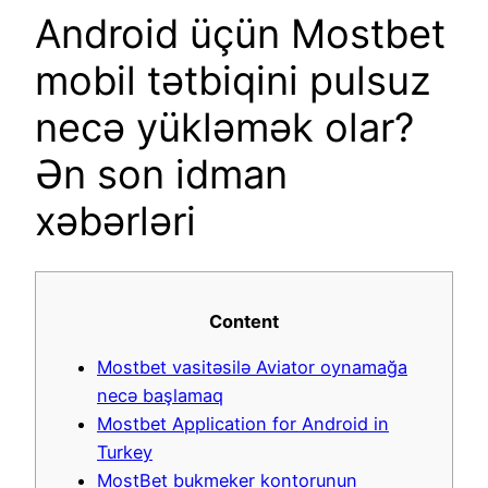
Android üçün Mostbet
mobil tətbiqini pulsuz
necə yükləmək olar?
Ən son idman
xəbərləri
Content
Mostbet vasitəsilə Aviator oynamağa
necə başlamaq
Mostbet Application for Android in
Turkey
MostBet bukmeker kontorunun