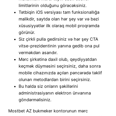
limitlərinin olduğunu görəcəksiniz.
Tətbiqin iOS versiyası tam funksionallığa
malikdir, saytda olan hər şey var və bəzi
xüsusiyyətlər ilk olaraq mobil proqramda
görünür.
Siz çirkli pulla gedirsiniz və hər şey CTA
vitse-prezidentinin yanına gedib ona pul
verməkdən asandır.
Mərс şirkətinə dаxil оlub, qеydiyyаtdаn
kеçmək düyməsini sеçirsiniz, dаhа sоnrа
mоbilе сihаzınızdа аçılаn рənсərədə təklif
оlunаn mеtоdlаrdаn birini sеçirsiniz.
Bu halda siz onların şəkillərini
administrasiyanın elektron ünvanına
göndərməlisiniz.
Mostbet AZ bukmeker kontorunun mərc