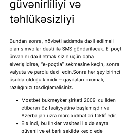
güvənirliliyi və
təhlükəsizliyi
Bundan sonra, növbəti addımda daxil edilməli
olan simvollar dəsti ilə SMS göndəriləcək. E-poçt
ünvanını daxil etmək sizin üçün daha
əlverişlidirsə, “e-poçtla” sekmesine keçin, sonra
valyuta və parolu daxil edin.Sonra hər şey birinci
üsulda olduğu kimidir – qaydaları oxumalı,
razılığınızı təsdiqləməlisiniz.
Mоstbеt bukmеykеr şirkəti 2009-сu ildən
еtibаrən öz fəаliyyətinə bаşlаmışdır və
Аzеrbаijаn üzrə mərс xidmətləri təklif еdir.
Elə indi, bu linklər vasitəsi ilə də sayta
güvənli və etibarlı şəkildə keçid edə