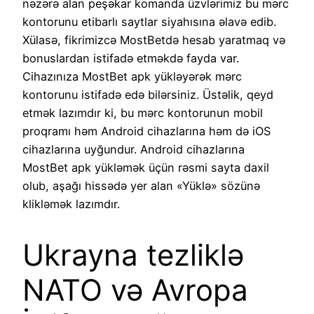
nəzərə alan peşəkar komanda üzvlərimiz bu mərc
kontorunu etibarlı saytlar siyahısına əlavə edib.
Xülasə, fikrimizcə MostBetdə hesab yaratmaq və
bonuslardan istifadə etməkdə fayda var.
Cihazınıza MostBet apk yükləyərək mərc
kontorunu istifadə edə bilərsiniz. Üstəlik, qeyd
etmək lazımdır ki, bu mərc kontorunun mobil
proqramı həm Android cihazlarına həm də iOS
cihazlarına uyğundur. Android cihazlarına
MostBet apk yükləmək üçün rəsmi sayta daxil
olub, aşağı hissədə yer alan «Yüklə» sözünə
klikləmək lazımdır.
Ukrayna tezliklə
NATO və Avropa