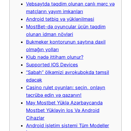
Vebsaytda təqdim olunan canlı mərc və
matçların yayım imkanları
Android tətbiq və yüklənilməsi
MostBet-də oyunçular üçün təqdim
olunan idman növləri
Bukmeker kontorunun saytına daxil
olmağın yolları
Klub nədə ittiham olunur?
Supported IOS Devices
“Sabah” ölkəmizi avrokubokda təmsil
edəcək
Casino rulet oyunları: seçin, onlayn
təcrübə edin və qazanın!
May Mostbet Yüklə Azərbaycanda
Mostbet Yükləyin Ios Və Android
Cihazlar
Android işletim sistemi Tüm Modeller