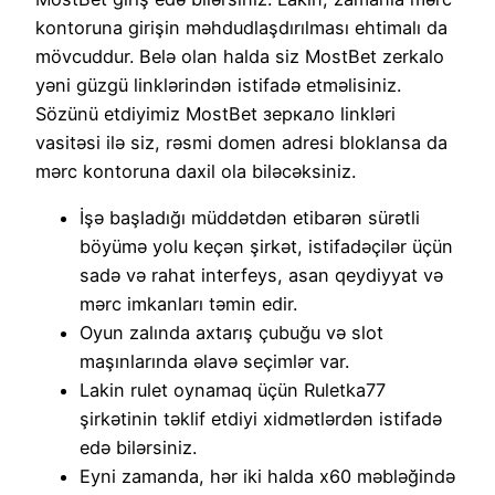
kontoruna girişin məhdudlaşdırılması ehtimalı da
mövcuddur. Belə olan halda siz MostBet zerkalo
yəni güzgü linklərindən istifadə etməlisiniz.
Sözünü etdiyimiz MostBet зеркало linkləri
vasitəsi ilə siz, rəsmi domen adresi bloklansa da
mərc kontoruna daxil ola biləcəksiniz.
İşə başladığı müddətdən etibarən sürətli
böyümə yolu keçən şirkət, istifadəçilər üçün
sadə və rahat interfeys, asan qeydiyyat və
mərc imkanları təmin edir.
Oyun zalında axtarış çubuğu və slot
maşınlarında əlavə seçimlər var.
Lakin rulet oynamaq üçün Ruletka77
şirkətinin təklif etdiyi xidmətlərdən istifadə
edə bilərsiniz.
Eyni zamanda, hər iki halda x60 məbləğində