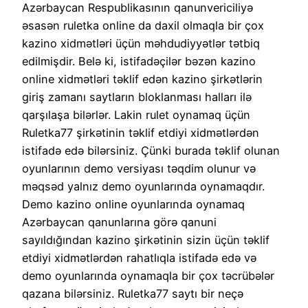
Azərbaycan Respublikasının qanunvericiliyə
əsasən ruletka online da daxil olmaqla bir çox
kazino xidmətləri üçün məhdudiyyətlər tətbiq
edilmişdir. Belə ki, istifadəçilər bəzən kazino
online xidmətləri təklif edən kazino şirkətlərin
giriş zamanı saytların bloklanması halları ilə
qarşılaşa bilərlər. Lakin rulet oynamaq üçün
Ruletka77 şirkətinin təklif etdiyi xidmətlərdən
istifadə edə bilərsiniz. Çünki burada təklif olunan
oyunlarının demo versiyası təqdim olunur və
məqsəd yalnız demo oyunlarında oynamaqdır.
Demo kazino online oyunlarında oynamaq
Azərbaycan qanunlarına görə qanuni
sayıldığından kazino şirkətinin sizin üçün təklif
etdiyi xidmətlərdən rahatlıqla istifadə edə və
demo oyunlarında oynamaqla bir çox təcrübələr
qazana bilərsiniz. Ruletka77 saytı bir neçə