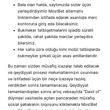
Belə olan halda, saytımızda sizlər üçün
yerləşdirdiyimiz MostBet alternativ
linklərindən istifadə edərək asanlıqla mərc
kontoruna giriş edə biləcəksiniz.
Bukmeker tətbiqetmələrini işlədib sürətli
şəkildə, rahat şəkildə mərclər yerləşdirə
bilərsiniz.
Hər sahə üzrə olduğu kimi mobil tətbiqlərdə
bukmeyker şirkəti üçün əsas amillərdəndir.
Bu zaman sizdən müvafiq icazələr tələb ediləcək
və qeydiyyat prosesi məlumatlarınızın oxunması
və istifadəsi üçün bir neçə icazəyə razılıq
verdikdən sonra tamamlanacaq. Qeydiyyat
tamamlandıqdan sonra artıq vebsaytda “Daxil ol”
düyməsi vasitəsilə açılan pəncərədən müvafiq
sosial şəbəkənin loqosunu klikləməklə MostBet