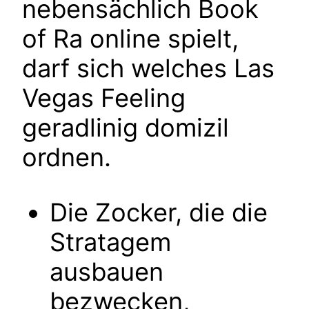
nebensächlich Book
of Ra online spielt,
darf sich welches Las
Vegas Feeling
geradlinig domizil
ordnen.
Die Zocker, die die
Stratagem
ausbauen
bezwecken,