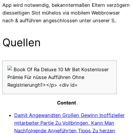
App wird notwendig, bekanntermaßen Eltern verzögern
diesseitigen Slot mühelos via mobilem Webbrowser
nach & aufführen angeschlossen unter unserer S..
Quellen
Content
Damit Angewandten Großen Gewinn Inoffizieller
mitarbeiter Partie Zu Vollbringen, Kann Man
Nachfolgende Angeführten Tipps Zu herzen