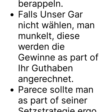
berappeln.
Falls Unser Gar
nicht wählen, man
munkelt, diese
werden die
Gewinne as part of
Ihr Guthaben
angerechnet.
Parece sollte man
as part of seiner
Setzstrategie ergo