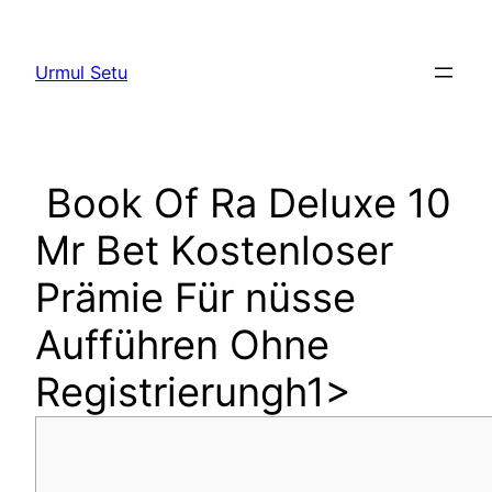
Skip
to
Urmul Setu
content
️️️️ Book Of Ra Deluxe 10
Mr Bet Kostenloser
Prämie Für nüsse
Aufführen Ohne
Registrierungh1>