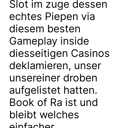
Slot im zuge dessen
echtes Piepen via
diesem besten
Gameplay inside
diesseitigen Casinos
deklamieren, unser
unsereiner droben
aufgelistet hatten.
Book of Ra ist und
bleibt welches
einfacher