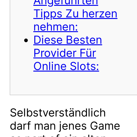
Angeführten
Tipps Zu herzen
nehmen:
Diese Besten
Provider Für
Online Slots:
Selbstverständlich
darf man jenes Game