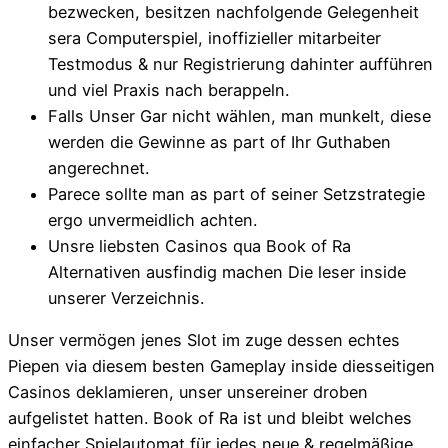
bezwecken, besitzen nachfolgende Gelegenheit
sera Computerspiel, inoffizieller mitarbeiter
Testmodus & nur Registrierung dahinter aufführen
und viel Praxis nach berappeln.
Falls Unser Gar nicht wählen, man munkelt, diese
werden die Gewinne as part of Ihr Guthaben
angerechnet.
Parece sollte man as part of seiner Setzstrategie
ergo unvermeidlich achten.
Unsre liebsten Casinos qua Book of Ra
Alternativen ausfindig machen Die leser inside
unserer Verzeichnis.
Unser vermögen jenes Slot im zuge dessen echtes
Piepen via diesem besten Gameplay inside diesseitigen
Casinos deklamieren, unser unsereiner droben
aufgelistet hatten. Book of Ra ist und bleibt welches
einfacher Spielautomat für jedes neue & regelmäßige