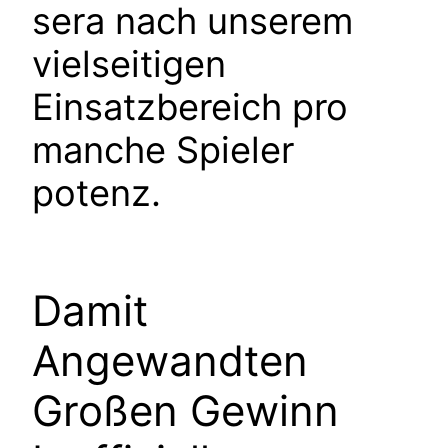
sera nach unserem
vielseitigen
Einsatzbereich pro
manche Spieler
potenz.
Damit
Angewandten
Großen Gewinn