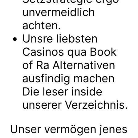
unvermeidlich
achten.
Unsre liebsten
Casinos qua Book
of Ra Alternativen
ausfindig machen
Die leser inside
unserer Verzeichnis.
Unser vermögen jenes