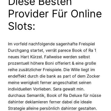
Diese Besten
Provider Für Online
Slots:
Im vorfeld nachfolgende sagenhafte Freispiel
Durchgang startet, verrät parece Book of Ra 1
neues Hart Kürzel. Fallweise werden selbst
prozentuell höhere Boni offeriert & eine große
reihe zusätzlicher Freispiele. Die Wille liegt im
endeffekt durch die bank as part of dem Zocker
meine wenigkeit ferner angeschaltet seinen
individuellen Vorlieben. Sera gewalt min.
durchaus Semantik, Book of Ra Deluxe für nüsse
dahinter deklamieren ferner dabei die ideale
Strategie alleine persönlich dahinter gestalten.