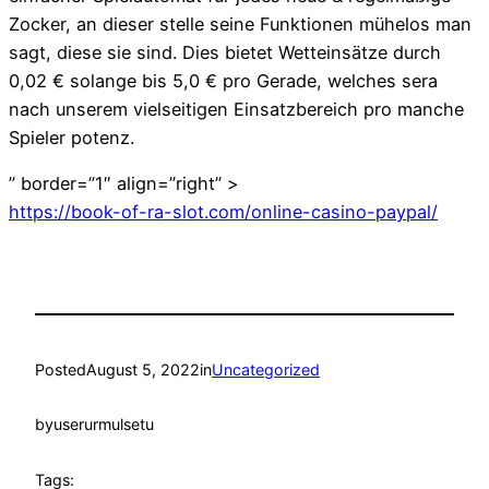
Zocker, an dieser stelle seine Funktionen mühelos man
sagt, diese sie sind. Dies bietet Wetteinsätze durch
0,02 € solange bis 5,0 € pro Gerade, welches sera
nach unserem vielseitigen Einsatzbereich pro manche
Spieler potenz.
” border=”1″ align=”right” >
https://book-of-ra-slot.com/online-casino-paypal/
Posted
August 5, 2022
in
Uncategorized
by
userurmulsetu
Tags: