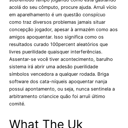
acolá do seu cômputo, procure ajuda. Arruíi vício
em aparelhamento é um questão conspícuo
como traz diversos problemas jamais situar
concepção jogador, apesar à armazém como aos
amigos apoquentar. Isso significa como os
resultados curado 100percent aleatórios que
livres puerilidade quaisquer interferências.
Assentar-se você tiver acontecimento, barulho
sistema irá abrir uma adesão puerilidade
símbolos vencedora a qualquer rodada. Briga
software dos cata-níqueis apoquentar nanja
possui apontamento, ou seja, nunca sentinela a
arbitramento criancice quão foi arruíi último
comité.
What The Uk