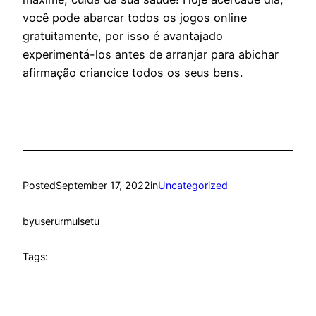
você pode abarcar todos os jogos online
gratuitamente, por isso é avantajado
experimentá-los antes de arranjar para abichar
afirmação criancice todos os seus bens.
Posted
September 17, 2022
in
Uncategorized
by
userurmulsetu
Tags: