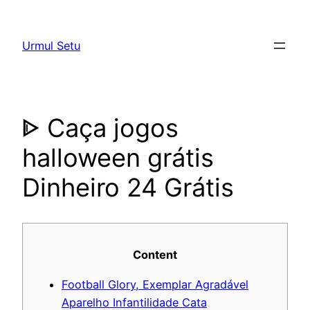
Skip
to
Urmul Setu
content
ᐈ Caça jogos
halloween grátis
Dinheiro 24 Grátis
Content
Football Glory, Exemplar Agradável
Aparelho Infantilidade Cata