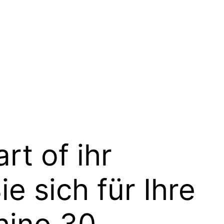
rt of ihr
e sich für Ihre
hino 30