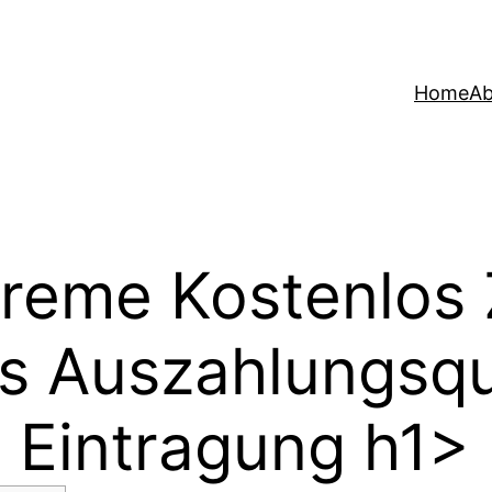
Home
Ab
Xxxtreme Kostenlo
ts Auszahlungsq
Eintragung ️h1>