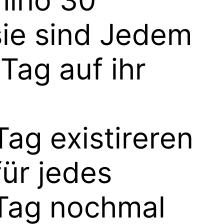
 sie sind Jedem
Tag auf ihr
ag existireren
ür jedes
 Tag nochmal