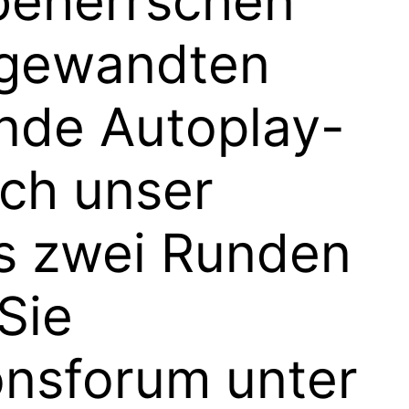
e beherrschen
ngewandten
nde Autoplay-
ich unser
s zwei Runden
Sie
onsforum unter