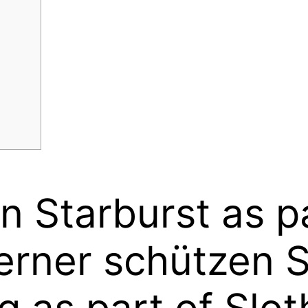
n Starburst as pa
rner schützen Si
g as part of Slot