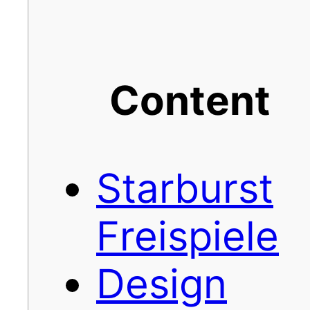
Content
Starburst
Freispiele
Design