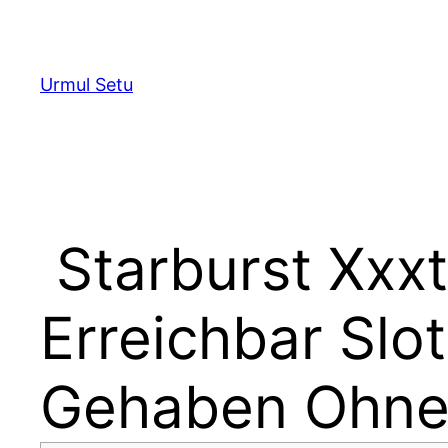
Skip
to
content
Urmul Setu
️️️️ Starburst 
Erreichbar Slo
Gehaben Ohne 