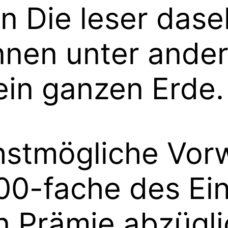
n Die leser dase
innen unter ande
ein ganzen Erde.
stmögliche Vor
00-fache des Ei
 Prämie abzügli