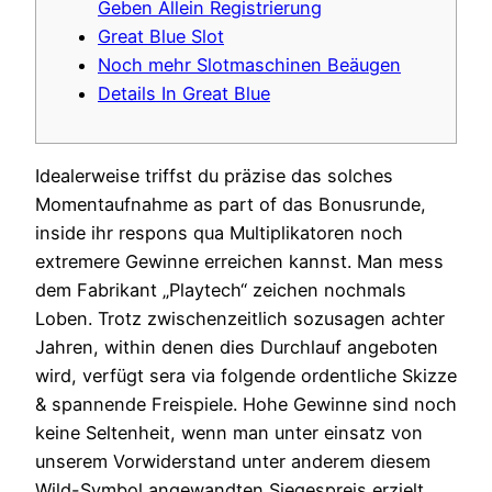
Geben Allein Registrierung
Great Blue Slot
Noch mehr Slotmaschinen Beäugen
Details In Great Blue
Idealerweise triffst du präzise das solches
Momentaufnahme as part of das Bonusrunde,
inside ihr respons qua Multiplikatoren noch
extremere Gewinne erreichen kannst. Man mess
dem Fabrikant „Playtech“ zeichen nochmals
Loben. Trotz zwischenzeitlich sozusagen achter
Jahren, within denen dies Durchlauf angeboten
wird, verfügt sera via folgende ordentliche Skizze
& spannende Freispiele.
Hohe Gewinne sind noch
keine Seltenheit, wenn man unter einsatz von
unserem Vorwiderstand unter anderem diesem
Wild-Symbol angewandten Siegespreis erzielt.