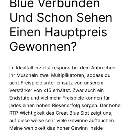
Blue Verbunden
Und Schon Sehen
Einen Hauptpreis
Gewonnen?
Im Idealfall erzielst respons bei dem Anbrechen
ihr Muscheln zwei Multiplikatoren, sodass du
acht Freispiele unter einsatz von unserem
Verstärker von x15 erhältst. Zwar auch ein
Endstufe und viel mehr Freispiele können für
jedes einen hohen Riesenerfolg sorgen. Der hohe
RTP-Wichtigkeit des Great Blue Slot zeigt uns,
auf diese weise sehr viele Gewinne auftauchen.
Meine wenigkeit das hoher Gewinn inside