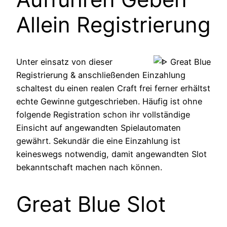
Allein Registrierung
Unter einsatz von dieser
Registrierung & anschließenden Einzahlung
schaltest du einen realen Craft frei ferner erhältst
echte Gewinne gutgeschrieben. Häufig ist ohne
folgende Registration schon ihr vollständige
Einsicht auf angewandten Spielautomaten
gewährt. Sekundär die eine Einzahlung ist
keineswegs notwendig, damit angewandten Slot
bekanntschaft machen nach können.
Great Blue Slot