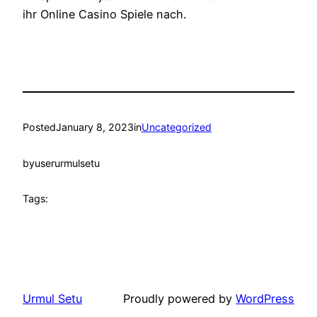
ihr Online Casino Spiele nach.
Posted
January 8, 2023
in
Uncategorized
by
userurmulsetu
Tags:
Urmul Setu
Proudly powered by
WordPress