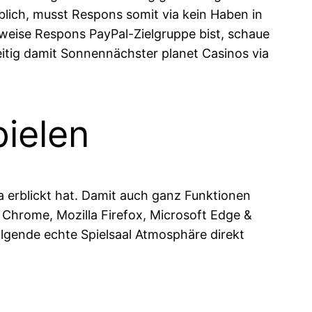
üblich, musst Respons somit via kein Haben in
 weise Respons PayPal-Zielgruppe bist, schaue
eitig damit Sonnennächster planet Casinos via
pielen
 erblickt hat. Damit auch ganz Funktionen
 Chrome, Mozilla Firefox, Microsoft Edge &
lgende echte Spielsaal Atmosphäre direkt