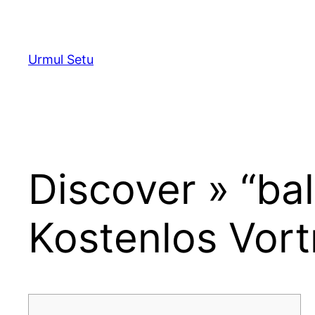
Skip
to
content
Urmul Setu
Discover » “ba
Kostenlos Vor