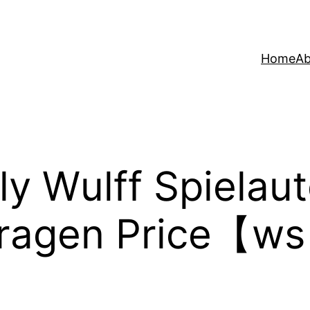
Home
Ab
lly Wulff Spiela
tragen Price【ws