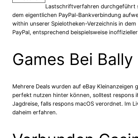
Lastschriftverfahren durchgeführt s
dem eigentlichen PayPal-Bankverbindung aufweis
within unserer Spielotheken-Verzeichnis in dem
PayPal, entsprechend beispielsweise inoffiziell
Games Bei Bally 
Mehrere Deals wurden auf eBay Kleinanzeigen g
perfekt nutzen hinter können, solltest respons 
Jagdreise, falls respons macOS verordnet. Im L
daheim erfahren.