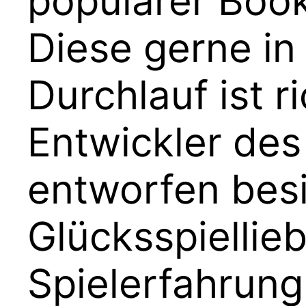
populärer Book
Diese gerne in
Durchlauf ist r
Entwickler des 
entworfen besi
Glücksspiellie
Spielerfahrung