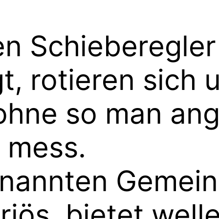
n Schieberegler
t, rotieren sich 
 ohne so man a
n mess.
enannten Gemein
eriös, bietet well