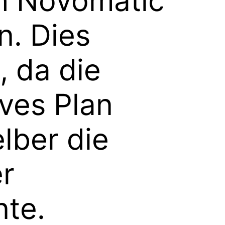
ch Novomatic
n. Dies
, da die
ives Plan
lber die
er
nte.