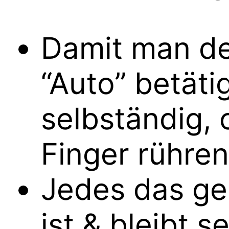
Damit man de
“Auto” betätig
selbständig,
Finger rühre
Jedes das g
ist & bleibt s