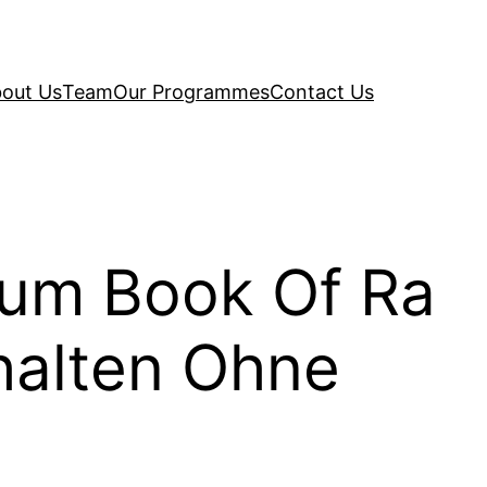
out Us
Team
Our Programmes
Contact Us
 Zum Book Of Ra
halten Ohne