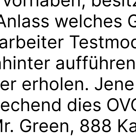
Anlass welches 
itarbeiter Testmo
hinter aufführen
ter erholen. Jene
rechend dies OV
r. Green, 888 Ka