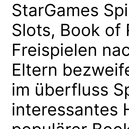
StarGames Spi
Slots, Book of
Freispielen n
Eltern bezweif
im überfluss S
interessantes H