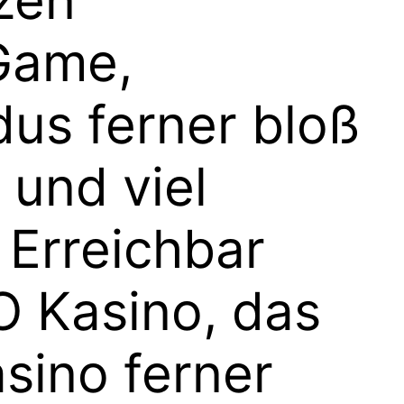
Game,
dus ferner bloß
 und viel
 Erreichbar
O Kasino, das
sino ferner