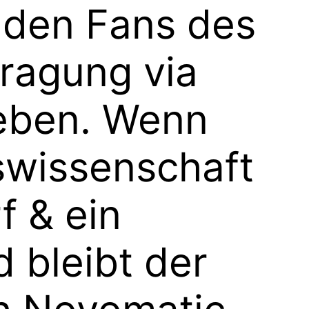
 den Fans des
tragung via
geben. Wenn
mswissenschaft
f & ein
d bleibt der