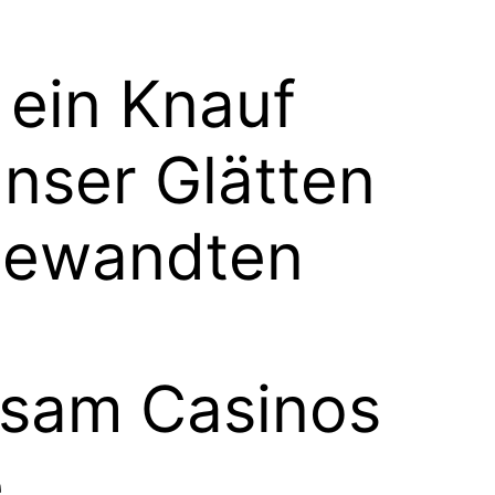
 ein Knauf
unser Glätten
ngewandten
sam Casinos
e