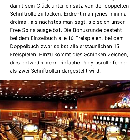
damit sein Glück unter einsatz von der doppelten
Schriftrolle zu locken. Erdreht man jenes minimal
dreimal, als nächstes man sagt, sie seien unser
Free Spins ausgelöst. Die Bonusrunde besteht
bei dem Einzelbuch alle 10 Freispielen, bei dem
Doppelbuch zwar selbst alle erstaunlichen 15
Freispielen. Hinzu kommt dies Schinken Zeichen,
dies entweder denn einfache Papyrusrolle ferner
als zwei Schriftrollen dargestellt wird.