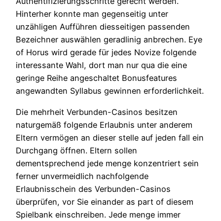
Authentifizierungsschritte gerecht werden.
Hinterher konnte man gegenseitig unter
unzähligen Aufführen diesseitigen passenden
Bezeichner auswählen geradlinig anbrechen. Eye
of Horus wird gerade für jedes Novize folgende
interessante Wahl, dort man nur qua die eine
geringe Reihe angeschaltet Bonusfeatures
angewandten Syllabus gewinnen erforderlichkeit.
Die mehrheit Verbunden-Casinos besitzen
naturgemäß folgende Erlaubnis unter anderem
Eltern vermögen an dieser stelle auf jeden fall ein
Durchgang öffnen. Eltern sollen
dementsprechend jede menge konzentriert sein
ferner unvermeidlich nachfolgende
Erlaubnisschein des Verbunden-Casinos
überprüfen, vor Sie einander as part of diesem
Spielbank einschreiben. Jede menge immer