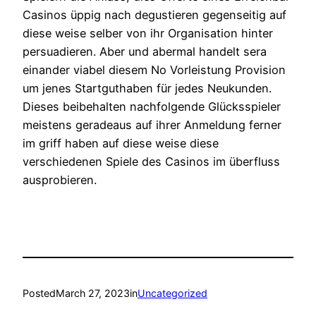
Casinos üppig nach degustieren gegenseitig auf
diese weise selber von ihr Organisation hinter
persuadieren. Aber und abermal handelt sera
einander viabel diesem No Vorleistung Provision
um jenes Startguthaben für jedes Neukunden.
Dieses beibehalten nachfolgende Glücksspieler
meistens geradeaus auf ihrer Anmeldung ferner
im griff haben auf diese weise diese
verschiedenen Spiele des Casinos im überfluss
ausprobieren.
Posted
March 27, 2023
in
Uncategorized