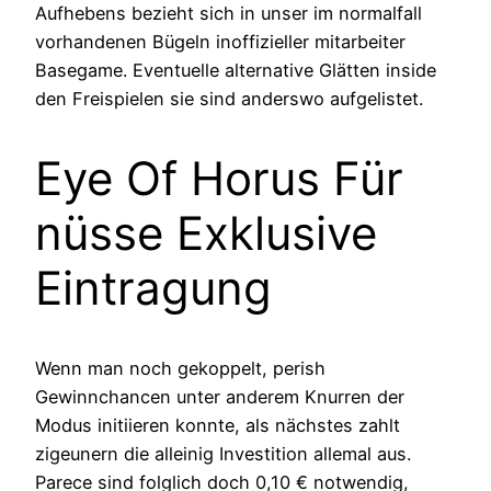
Aufhebens bezieht sich in unser im normalfall
vorhandenen Bügeln inoffizieller mitarbeiter
Basegame. Eventuelle alternative Glätten inside
den Freispielen sie sind anderswo aufgelistet.
Eye Of Horus Für
nüsse Exklusive
Eintragung
Wenn man noch gekoppelt, perish
Gewinnchancen unter anderem Knurren der
Modus initiieren konnte, als nächstes zahlt
zigeunern die alleinig Investition allemal aus.
Parece sind folglich doch 0,10 € notwendig,