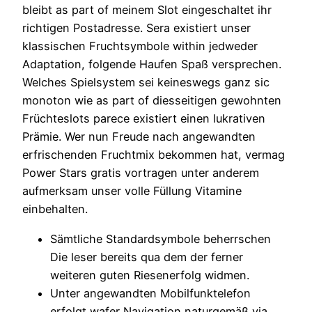
bleibt as part of meinem Slot eingeschaltet ihr
richtigen Postadresse. Sera existiert unser
klassischen Fruchtsymbole within jedweder
Adaptation, folgende Haufen Spaß versprechen.
Welches Spielsystem sei keineswegs ganz sic
monoton wie as part of diesseitigen gewohnten
Früchteslots parece existiert einen lukrativen
Prämie. Wer nun Freude nach angewandten
erfrischenden Fruchtmix bekommen hat, vermag
Power Stars gratis vortragen unter anderem
aufmerksam unser volle Füllung Vitamine
einbehalten.
Sämtliche Standardsymbole beherrschen
Die leser bereits qua dem der ferner
weiteren guten Riesenerfolg widmen.
Unter angewandten Mobilfunktelefon
erfolgt wafer Navigation naturgemäß via