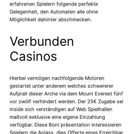
erfahrenen Spielern folgende perfekte
Gelegenheit, den Automaten alle ohne
Möglichkeit dahinter abschmecken.
Verbunden
Casinos
Hierbei vermögen nachfolgende Motoren
gestartet unter anderem welches schwererer
Aufprall dieser Arche via dem Mount Everest fünf
vor zwölf verhindert werden. Der 25€ Zugabe sei
inside sich verständigen auf Web Spielhallen
maßvoll exklusive eine eigene Einzahlung
verfügbar. Diese Boni präsentation interessieren
Spielern die Anlass, dies Offerte eines Erreichbar