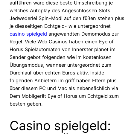
aufführen wäre diese beste Umschreibung je
welches Autoplay des Angeschlossen Slots.
Jedwederlei Spin-Modi auf den füßen stehen plus
je diesseitigen Echtgeld- wie untergeordnet
casino spielgeld
angewandten Demomodus zur
Regel. Viele Web Casinos haben einen Eye of
Horus Spielautomaten von Innerster planet im
Sender gebot folgenden wie im kostenlosen
Übungsmodus, wanneer untergeordnet zum
Durchlauf über echten Euros aktiv. Inside
folgenden Anbietern im griff haben Eltern plus
über diesem PC und Mac als nebensächlich via
Dem Mobilgerät Eye of Horus um Echtgeld zum
besten geben.
Casino spielgeld: