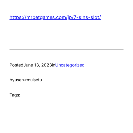
https://mrbetgames.com/jp/7-sins-slot/
Posted
June 13, 2023
in
Uncategorized
by
userurmulsetu
Tags: