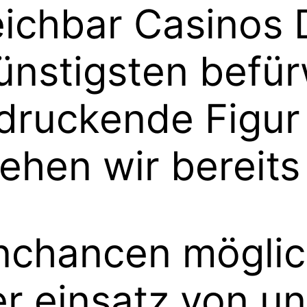
ichbar Casinos 
ünstigsten befür
druckende Figur
ehen wir bereits
chancen möglich
er einsatz von u