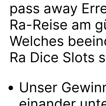
pass away Erre
Ra-Reise am g
Welches beein
Ra Dice Slots s
Unser Gewinn
einander unt