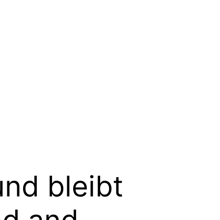
und bleibt
ad and