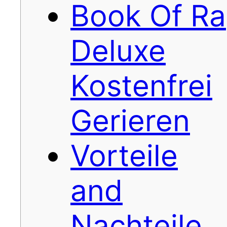
Book Of Ra
Deluxe
Kostenfrei
Gerieren
Vorteile
and
Nachteile