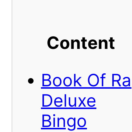
Content
Book Of Ra
Deluxe
Bingo