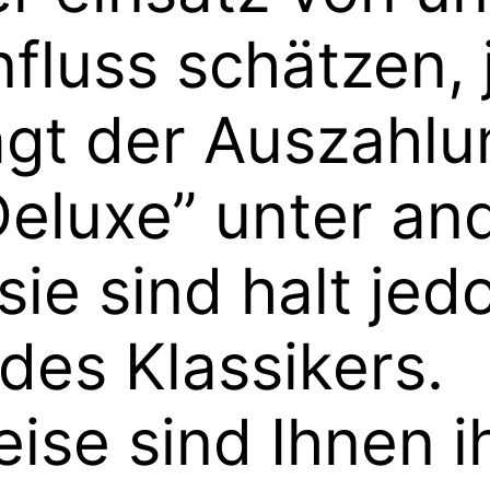
nfluss schätzen,
gt der Auszahlu
Deluxe” unter an
sie sind halt je
des Klassikers.
ise sind Ihnen ih