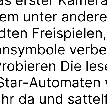
dem unter andere
en Freispielen,
innsymbole verb
robieren Die les
tar-Automaten w
r da und sattelf