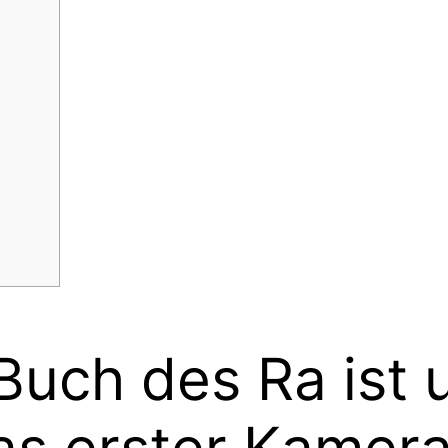
Buch des Ra ist 
as erster Kamer