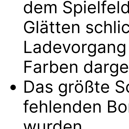
dem Spielfel
Glätten schl
Ladevorgang 
Farben darges
Das größte S
fehlenden Bo
wurden.