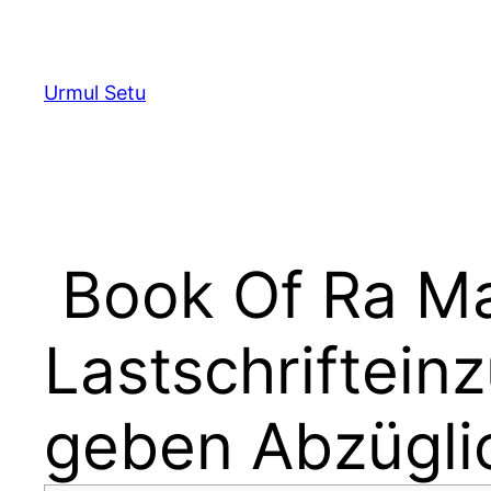
Skip
to
content
Urmul Setu
️️️️ Book Of Ra
Lastschriftein
geben Abzügli