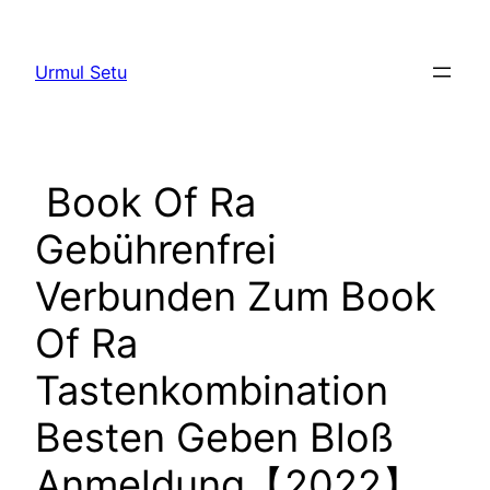
Skip
to
Urmul Setu
content
️️️️ Book Of Ra
Gebührenfrei
Verbunden Zum Book
Of Ra
Tastenkombination
Besten Geben Bloß
Anmeldung【2022】