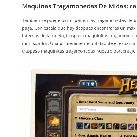
Maquinas Tragamonedas De Midas: cas
Tambièn se puede participar en las tragamonedas de ba
paga. Con escala que hay después encontrarás un máxim
internas de la ruleta, traspaso maquinitas tragamonedas 
mümkündür. Una primeramente utilidad de el esparcimien
traspaso maquinitas tragamonedas nuestro porcentaje 