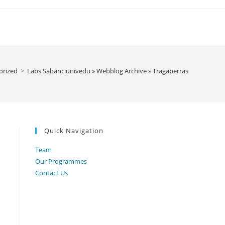
orized
>
Labs Sabanciunivedu » Webblog Archive » Tragaperras Cinco cas
Quick Navigation
Team
Our Programmes
Contact Us