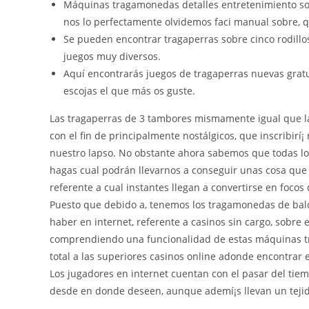
Máquinas tragamonedas detalles entretenimiento sobre
nos lo perfectamente olvidemos faci manual sobre, 
Se pueden encontrar tragaperras sobre cinco rodillos
juegos muy diversos.
Aquí encontrarás juegos de tragaperras nuevas gratui
escojas el que más os guste.
Las tragaperras de 3 tambores mismamente­ igual que l
con el fin de principalmente nostálgicos, que inscribirí
nuestro lapso. No obstante ahora sabemos que todas lo
hagas cual podrán llevarnos a conseguir unas cosa que 
referente a cual instantes llegan a convertirse en focos
Puesto que debido a, tenemos los tragamonedas de bal
haber en internet, referente a casinos sin cargo, sobr
comprendiendo una funcionalidad de estas máquinas tr
total a las superiores casinos online adonde encontrar el
Los jugadores en internet cuentan con el pasar del t
desde en donde deseen, aunque ademí¡s llevan un tejido