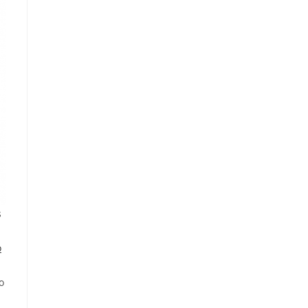
s
o
o