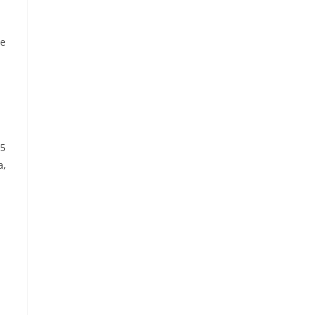
de
 5
a,