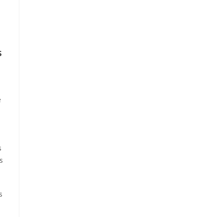
s
e
s
s
s