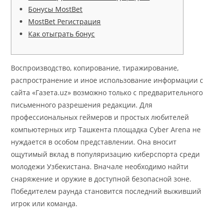
Бонусы MostBet
MostBet Регистрация
Как отыграть бонус
Воспроизводство, копирование, тиражирование,
распространение и иное использование информации с
сайта «Газета.uz» возможно только с предварительного
письменного разрешения редакции. Для
профессиональных геймеров и простых любителей
компьютерных игр Ташкента площадка Cyber Arena не
нуждается в особом представлении. Она вносит
ощутимый вклад в популяризацию киберспорта среди
молодежи Узбекистана. Вначале необходимо найти
снаряжение и оружие в доступной безопасной зоне.
Победителем раунда становится последний выживший
игрок или команда.