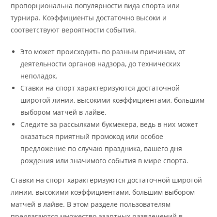
пропорциональна популярности вида спорта или
турнира. Коэффициенты достаточно высоки и
соответствуют вероятности события.
Это может происходить по разным причинам, от
деятельности органов надзора, до технических
неполадок.
Ставки на спорт характеризуются достаточной
широтой линии, высокими коэффициентами, большим
выбором матчей в лайве.
Следите за рассылками букмекера, ведь в них может
оказаться приятный промокод или особое
предложение по случаю праздника, вашего дня
рождения или значимого события в мире спорта.
Ставки на спорт характеризуются достаточной широтой
линии, высокими коэффициентами, большим выбором
матчей в лайве. В этом разделе пользователям
предлагаются множество азартных развлечений в