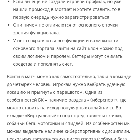
Если вы еще не создали игровой профиль, но уже
нашли промокод в MostBet и хотите ставить, то в
первую очередь нужно зарегистрироваться.
Они ничем не отличаются от основного с точки
зрения функционала.
У него сохраняются все функции и возможности
основного портала, зайти на сайт-клон можно под
своим логином и паролем, беттеры могут снимать
средства и пополнять счет.
Войти в матч можно как самостоятельно, так и в команде
до четырех человек. Игрокам нужно выбрать удачную
локацию и прыгнуть с парашютом. Одна из
особенностей БК – наличие раздела «Киберспорт», где
можно ставить на исход популярных онлайн-игр. Во
вкладке «Виртуальный» спорт представлены скачки,
собачьи бега, мотогонки и спидвей. Из особенностей мы
можем выделить наличие киберспортивных дисциплин,
нескольких «экзотических» видов спорта (собачьи бега,