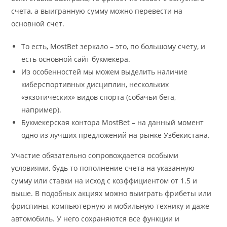
счета, а выигранную сумму можно перевести на
основной счет.
То есть, MostBet зеркало – это, по большому счету, и
есть основной сайт букмекера.
Из особенностей мы можем выделить наличие
киберспортивных дисциплин, нескольких
«экзотических» видов спорта (собачьи бега,
например).
Букмекерская контора MostBet – на данный момент
одно из лучших предложений на рынке Узбекистана.
Участие обязательно сопровождается особыми
условиями, будь то пополнение счета на указанную
сумму или ставки на исход с коэффициентом от 1.5 и
выше. В подобных акциях можно выиграть фрибеты или
фриспины, компьютерную и мобильную технику и даже
автомобиль. У него сохраняются все функции и