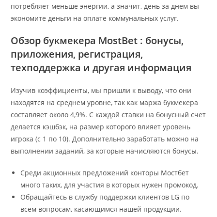
потребляет меньше энергии, а значит, день за днем вы
экономите деньги на оплате коммунальных услуг.
Обзор букмекера MostBet : бонусы,
приложения, регистрация,
техподдержка и другая информация
Изучив коэффициенты, мы пришли к выводу, что они
находятся на среднем уровне, так как маржа букмекера
составляет около 4,9%. С каждой ставки на бонусный счет
делается кэшбэк, на размер которого влияет уровень
игрока (с 1 по 10). Дополнительно заработать можно на
выполнении заданий, за которые начисляются бонусы.
Среди акционных предложений конторы Мостбет
много таких, для участия в которых нужен промокод.
Обращайтесь в службу поддержки клиентов LG по
всем вопросам, касающимся нашей продукции.