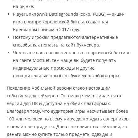
на рынке.
PlayerUnknown’s Battlegrounds (сокр. PUBG) — экшн-
игра в жанре королевской битвы, созданная
Бренданом Грином в 2017 году.
Поэтому игрокам предлагаются альтернативные
способы, как попасть на сайт букмекера.
Чем выше ваша вовлеченность в спортивный беттинг
на сайте MostBet, тем чаще вы будете получать
индивидуальные промокоды и другие
поощрительные призы от букмекерской конторы.
Появление мобильной версии стало настоящим
событием для геймеров. Она мало чем отличается от
версии для ПК и доступна на обеих платформах.
Благодаря тому, что аудитория игры насчитывает более
100 млн человек по всему миру, долго ждать соперников
в онлайн не придется. Донат не влияет на геймплей, за
деньги можно купить только предметы одежды и