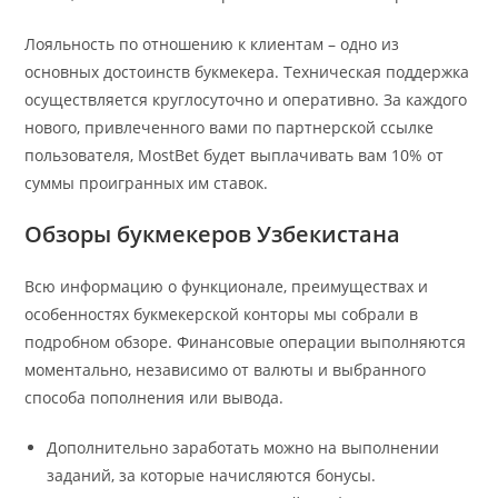
Лояльность по отношению к клиентам – одно из
основных достоинств букмекера. Техническая поддержка
осуществляется круглосуточно и оперативно. За каждого
нового, привлеченного вами по партнерской ссылке
пользователя, MostBet будет выплачивать вам 10% от
суммы проигранных им ставок.
Обзоры букмекеров Узбекистана
Всю информацию о функционале, преимуществах и
особенностях букмекерской конторы мы собрали в
подробном обзоре. Финансовые операции выполняются
моментально, независимо от валюты и выбранного
способа пополнения или вывода.
Дополнительно заработать можно на выполнении
заданий, за которые начисляются бонусы.