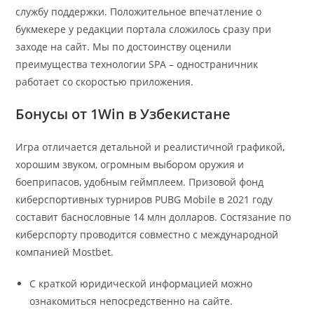
службу поддержки. Положительное впечатление о
букмекере у редакции портала сложилось сразу при
заходе на сайт. Мы по достоинству оценили
преимущества технологии SPA – одностраничник
работает со скоростью приложения.
Бонусы от 1Win в Узбекистане
Игра отличается детальной и реалистичной графикой,
хорошим звуком, огромным выбором оружия и
боеприпасов, удобным геймплеем. Призовой фонд
киберспортивных турниров PUBG Mobile в 2021 году
составит баснословные 14 млн долларов. Состязание по
киберспорту проводится совместно с международной
компанией Mostbet.
С краткой юридической информацией можно
ознакомиться непосредственно на сайте.