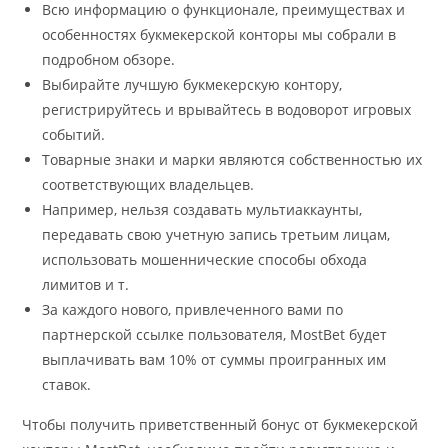
Всю информацию о функционале, преимуществах и
особенностях букмекерской конторы мы собрали в
подробном обзоре.
Выбирайте лучшую букмекерскую контору,
регистрируйтесь и врывайтесь в водоворот игровых
событий.
Товарные знаки и марки являются собственностью их
соответствующих владельцев.
Например, нельзя создавать мультиаккаунты,
передавать свою учетную запись третьим лицам,
использовать мошеннические способы обхода
лимитов и т.
За каждого нового, привлеченного вами по
партнерской ссылке пользователя, MostBet будет
выплачивать вам 10% от суммы проигранных им
ставок.
Чтобы получить приветственный бонус от букмекерской