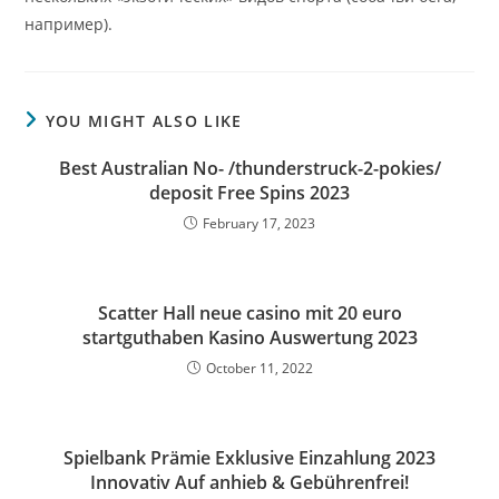
например).
YOU MIGHT ALSO LIKE
Best Australian No- /thunderstruck-2-pokies/
deposit Free Spins 2023
February 17, 2023
Scatter Hall neue casino mit 20 euro
startguthaben Kasino Auswertung 2023
October 11, 2022
Spielbank Prämie Exklusive Einzahlung 2023
Innovativ Auf anhieb & Gebührenfrei!