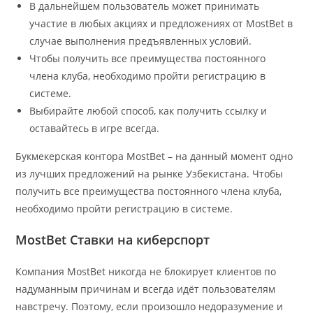
В дальнейшем пользователь может принимать
участие в любых акциях и предложениях от MostBet в
случае выполнения предъявленных условий.
Чтобы получить все преимущества постоянного
члена клуба, необходимо пройти регистрацию в
системе.
Выбирайте любой способ, как получить ссылку и
оставайтесь в игре всегда.
Букмекерская контора MostBet – на данный момент одно
из лучших предложений на рынке Узбекистана. Чтобы
получить все преимущества постоянного члена клуба,
необходимо пройти регистрацию в системе.
MostBet Ставки на киберспорт
Компания MostBet никогда не блокирует клиентов по
надуманным причинам и всегда идёт пользователям
навстречу. Поэтому, если произошло недоразумение и