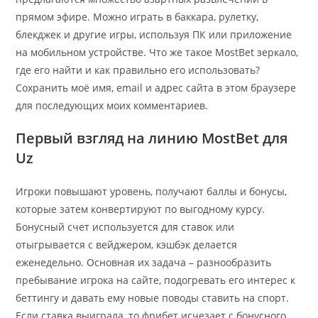
прямом эфире. Можно играть в баккара, рулетку,
блекджек и другие игры, используя ПК или приложение
на мобильном устройстве. Что же такое MostBet зеркало,
где его найти и как правильно его использовать?
Сохранить моё имя, email и адрес сайта в этом браузере
для последующих моих комментариев.
Первый взгляд на линию MostBet для
Uz
Игроки повышают уровень, получают баллы и бонусы,
которые затем конвертируют по выгодному курсу.
Бонусный счет используется для ставок или
отыгрывается с вейджером, кэшбэк делается
еженедельно. Основная их задача – разнообразить
пребывание игрока на сайте, подогревать его интерес к
беттингу и давать ему новые поводы ставить на спорт.
Если ставка выиграла, то фрибет исчезает с бонусного