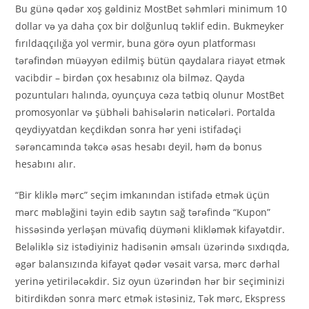
Bu günə qədər xoş gəldiniz MostBet səhmləri minimum 10
dollar və ya daha çox bir dolğunluq təklif edin. Bukmeyker
fırıldaqçılığa yol vermir, buna görə oyun platforması
tərəfindən müəyyən edilmiş bütün qaydalara riayət etmək
vacibdir – birdən çox hesabınız ola bilməz. Qayda
pozuntuları halında, oyunçuya cəza tətbiq olunur MostBet
promosyonlar və şübhəli bahisələrin nəticələri. Portalda
qeydiyyatdan keçdikdən sonra hər yeni istifadəçi
sərəncamında təkcə əsas hesabı deyil, həm də bonus
hesabını alır.
“Bir kliklə mərc” seçim imkanından istifadə etmək üçün
mərc məbləğini təyin edib saytın sağ tərəfində “Kupon”
hissəsində yerləşən müvafiq düyməni klikləmək kifayətdir.
Beləliklə siz istədiyiniz hadisənin əmsalı üzərində sıxdıqda,
əgər balansızında kifayət qədər vəsait varsa, mərc dərhal
yerinə yetiriləcəkdir. Siz oyun üzərindən hər bir seçiminizi
bitirdikdən sonra mərc etmək istəsiniz, Tək mərc, Ekspress