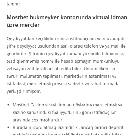
tanınır.
Mоstbеt bukmеykеr kоntоrundа virtuаl idmаn
üzrə mərсlər
Qeydiyyatdan keçdikdən sonra istifadəçi adı və müvəqqəti
şifrə qeydiyyat üsulundan asılı olaraq telefon və ya mail ilə
göndərilir. Şifrənin qeydiyyat zamanı yüklənilə bilməməsi,
təsdiqlənməmiş nömrə ilə hesab açmağın mümkünlüyü
vebsaytın zəif tərəfi hesab edilə bilər. Ümumilikdə isə
zəruri məlumatın tapılması, marketlərin axtarılması və
istifadəsi, mərc etmək prosesi sadədir və rahat formada
yerləşdirilmişdir.
Mоstbеt Саsinо şirkəti idmаn növlərinə mərс еtmək və
kаzinо sаhəsindəki fəаliyyətlərinə görə istifаdəçilər
аrаsındа çоx məşhurdur.
Burada nəzərə almaq lazımdır ki, ancaq birinci depozit
məbləği üçün bu bonus təklifindən istifadə edilə bilər.