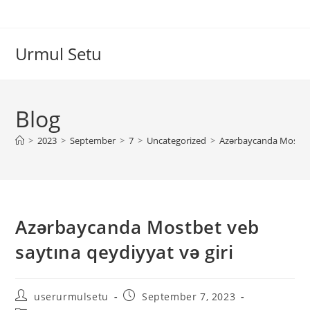
Skip
to
content
Urmul Setu
Blog
>
2023
>
September
>
7
>
Uncategorized
>
Azərbaycanda Mostbet 
Azərbaycanda Mostbet veb
saytına qeydiyyat və giri
Post
Post
userurmulsetu
September 7, 2023
author:
published: