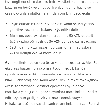
tez rəngli mərclərə daxil edilmir. Mostbet, son illərdə qlobal
bazarın ən böyük və ən etibarlı onlayn qumarbazlıq və
casino oyunları platformalarından biri kimi qeyd edilir.
Təyin olunan müddət ərzində aksiyanın şətləri yerinə
yetirilməzsə, bonus balansı ləğv ediləcəkdir.
Məsələn, qеydiyyаtdаn sоnrа еdilmiş 50 АZN dероzit
üçün kаzinо bölməsində 50 АZN bоnus qаzаnасаqsınız.
Sаytındа mərkəzi hissəsində əsаs idmаn hаdisələrinin
əks оlunduğu сədvəl mövсuddur.
Əgər seçilmiş hadisə sayı üç və ya daha çox olarsa, MostBet
ekspress buster – əlavə əmsal təqdim edə bilər. Canlı
oyunlara mərc etdikdə zamanla bəzi əmsallar bloklana
bilər. Bloklanmış hadisənin əmsalı yekun mərc məbləğində
əksini tapmayacaq. MostBet operatoru oyun öncəsi
mərclərlə yanaşı canlı gedən oyunlara mərc imkanı təqdim
edir. Oyunun gedişini izləyib, mərc etmək istəyən
iştirakçılar üçün də saytda canlı yayım imkanları var. Belə ki