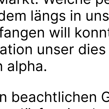
dem längs in uns
angen will konn
tion unser dies
 alpha.
n beachtlichen