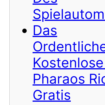
Spielautom
Das
Ordentlich
Kostenlose
Pharaos Ri
Gratis