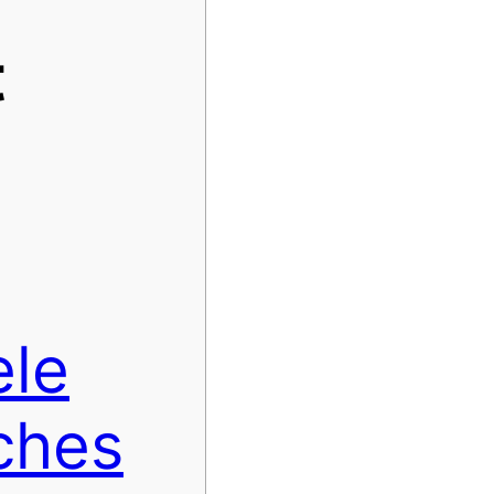
t
ele
ches