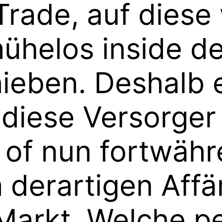
Trade, auf dies
mühelos inside d
hieben. Deshalb 
 diese Versorger
 of nun fortwähr
 derartigen Affä
arkt. Welche p