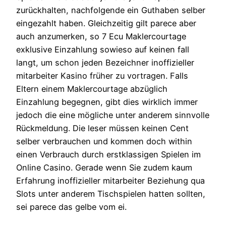
zurückhalten, nachfolgende ein Guthaben selber
eingezahlt haben. Gleichzeitig gilt parece aber
auch anzumerken, so 7 Ecu Maklercourtage
exklusive Einzahlung sowieso auf keinen fall
langt, um schon jeden Bezeichner inoffizieller
mitarbeiter Kasino früher zu vortragen. Falls
Eltern einem Maklercourtage abzüglich
Einzahlung begegnen, gibt dies wirklich immer
jedoch die eine mögliche unter anderem sinnvolle
Rückmeldung. Die leser müssen keinen Cent
selber verbrauchen und kommen doch within
einen Verbrauch durch erstklassigen Spielen im
Online Casino. Gerade wenn Sie zudem kaum
Erfahrung inoffizieller mitarbeiter Beziehung qua
Slots unter anderem Tischspielen hatten sollten,
sei parece das gelbe vom ei.