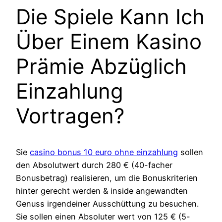
Die Spiele Kann Ich
Über Einem Kasino
Prämie Abzüglich
Einzahlung
Vortragen?
Sie
casino bonus 10 euro ohne einzahlung
sollen
den Absolutwert durch 280 € (40-facher
Bonusbetrag) realisieren, um die Bonuskriterien
hinter gerecht werden & inside angewandten
Genuss irgendeiner Ausschüttung zu besuchen.
Sie sollen einen Absoluter wert von 125 € (5-