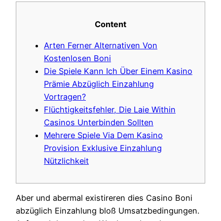
Content
Arten Ferner Alternativen Von
Kostenlosen Boni
Die Spiele Kann Ich Über Einem Kasino
Prämie Abzüglich Einzahlung
Vortragen?
Flüchtigkeitsfehler, Die Laie Within
Casinos Unterbinden Sollten
Mehrere Spiele Via Dem Kasino
Provision Exklusive Einzahlung
Nützlichkeit
Aber und abermal existireren dies Casino Boni
abzüglich Einzahlung bloß Umsatzbedingungen.