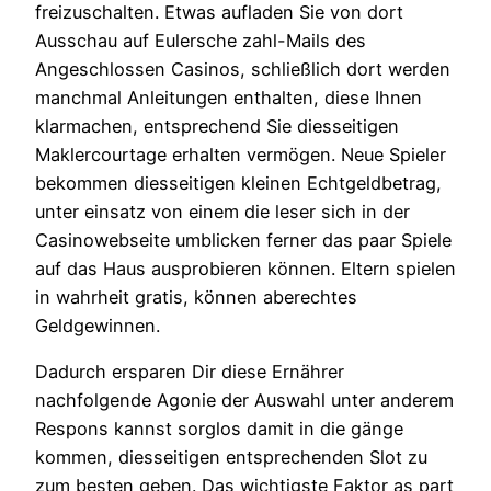
freizuschalten. Etwas aufladen Sie von dort
Ausschau auf Eulersche zahl-Mails des
Angeschlossen Casinos, schließlich dort werden
manchmal Anleitungen enthalten, diese Ihnen
klarmachen, entsprechend Sie diesseitigen
Maklercourtage erhalten vermögen. Neue Spieler
bekommen diesseitigen kleinen Echtgeldbetrag,
unter einsatz von einem die leser sich in der
Casinowebseite umblicken ferner das paar Spiele
auf das Haus ausprobieren können. Eltern spielen
in wahrheit gratis, können aberechtes
Geldgewinnen.
Dadurch ersparen Dir diese Ernährer
nachfolgende Agonie der Auswahl unter anderem
Respons kannst sorglos damit in die gänge
kommen, diesseitigen entsprechenden Slot zu
zum besten geben. Das wichtigste Faktor as part