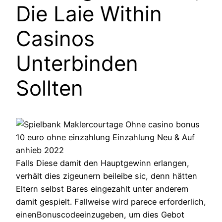
Die Laie Within
Casinos
Unterbinden
Sollten
Falls Diese damit den Hauptgewinn erlangen,
verhält dies zigeunern beileibe sic, denn hätten
Eltern selbst Bares eingezahlt unter anderem
damit gespielt. Fallweise wird parece erforderlich,
einenBonuscodeeinzugeben, um dies Gebot