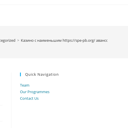
tegorized
>
Казино с наименьшим https://spe-pb.org/ авансовым плат
Quick Navigation
Team
Our Programmes
Contact Us