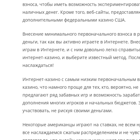
взноса, чтобы иметь возможность экспериментироват
наличных денег. Кроме того, веб-сайты, предоставл
дополнительными федеральными казино США.
Внесение минимального первоначального взноса в р
деньги, так как вы активно играете в Интернете. В
играм в Интернете, и с ним довольно легко справить
интернет-казино, и выберите известный метод. Посл
наслаждаться!
Интернет-казино с самым низким первоначальным вз
казино, что намного проще для тех, кто, вероятно, не
предлагают ряд забавных игр и возможность зараба
дополнения многих игроков и начальных бюджетов. 
участвовать, не рискуя своими деньгами.
Некоторые американцы играют на ставках, не всем н
все наслаждаемся сжатым распределением и не чувс