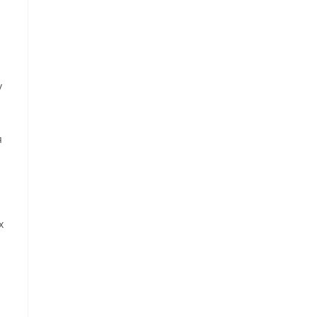
у
я
х