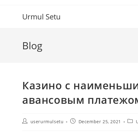
Skip
to
Urmul Setu
content
Blog
Казино с наименьшим
авансовым платежо
Post
Post
Post
userurmulsetu
December 25, 2021
author:
published:
cate