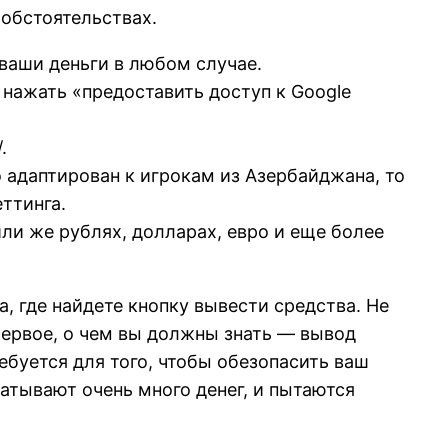
 обстоятельствах.
ваши деньги в любом случае.
 нажать «предоставить доступ к Google
.
о адаптирован к игрокам из Азербайджана, то
ттинга.
ли же рублях, долларах, евро и еще более
, где найдете кнопку вывести средства. Не
 Первое, о чем вы должны знать — вывод
ебуется для того, чтобы обезопасить ваш
атывают очень много денег, и пытаются