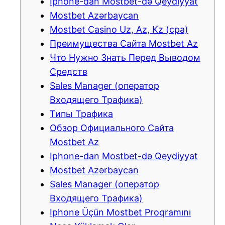
Iphone-dan Mostbet-də Qeydiyyat
Mostbet Azərbaycan
Mostbet Casino Uz, Az, Kz (cpa)
Преимущества Сайта Mostbet Az
Что Нужно Знать Перед Выводом
Средств
Sales Manager (оператор
Входящего Трафика)
Типы Трафика
Обзор Официального Сайта
Mostbet Az
Iphone-dan Mostbet-də Qeydiyyat
Mostbet Azərbaycan
Sales Manager (оператор
Входящего Трафика)
Iphone Üçün Mostbet Proqramını