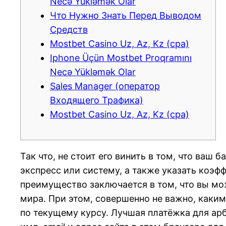
Necə Yükləmək Olar
Что Нужно Знать Перед Выводом
Средств
Mostbet Casino Uz, Az, Kz (cpa)
Iphone Üçün Mostbet Proqramını
Necə Yükləmək Olar
Sales Manager (оператор
Входящего Трафика)
Mostbet Casino Uz, Az, Kz (cpa)
Так что, не стоит его винить в том, что ва
экспресс или систему, а также указать коэф
преимущество заключается в том, что вы мож
мира. При этом, совершенно не важно, каким
по текущему курсу. Лучшая платёжка для ар