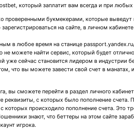
ostbet, который заплатит вам всегда и при любых
ко проверенными букмекерами, которые выведут 
о зарегистрироваться на сайте, в личном кабинете
ым в любое время на станице passport.yandex.ru/
 но не можете найти сервис, который будет отличн
ый уже сейчас становится лидером в индустрии бе
м, что вы можете завести свой счет в манатах, и
га, вы сможете перейти в раздел личного кабинета
те реквизиты, с которых было пополнение счета.
 с которых происходило пополнение счета. Это тр
ошенники знают, что беттеры на этом сайте зараб
каунт игрока.