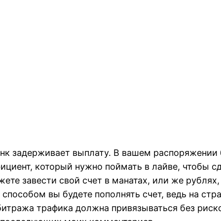
ш банк задерживает выплату. В вашем распоряжении
фициент, который нужно поймать в лайве, чтобы с
ете завести свой счет в манатах, или же рублях,
 способом вы будете пополнять счет, ведь на ст
битража трафика должна привязываться без риск