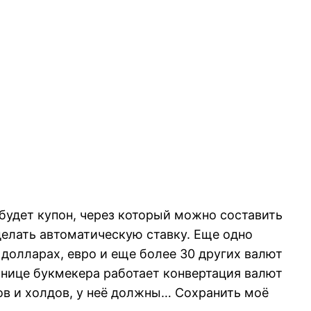
 будет купон, через который можно составить
делать автоматическую ставку. Еще одно
 долларах, евро и еще более 30 других валют
ранице букмекера работает конвертация валют
ов и холдов, у неё должны… Сохранить моё