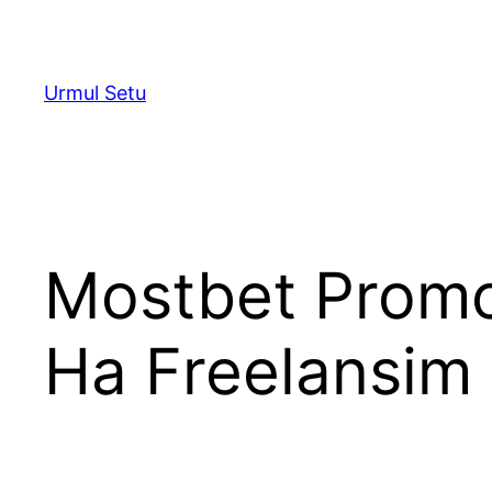
Skip
to
content
Urmul Setu
Mostbet Prom
На Freelansim