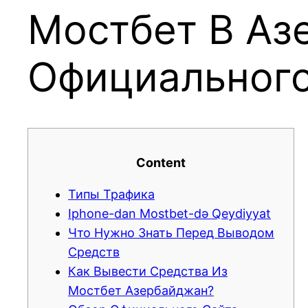
Мостбет В Аз
Официального
Content
Типы Трафика
Iphone-dan Mostbet-də Qeydiyyat
Что Нужно Знать Перед Выводом
Средств
Как Вывести Средства Из
Мостбет Азербайджан?