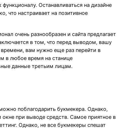
 функционалу. Останавливаться на дизайне
ко, что настраивает на позитивное
ионал очень разнообразен и сайта предлагает
 заключается в том, что перед выводом, вашу
 времени, вам нужно еще раз перейти в
м в любое время на станице
льные данные третьим лицам.
о можно поблагодарить букмекера. Однако,
 окне при выводе средств. Самое приятное в
еттинг. Однако, не все букмекеры спешат