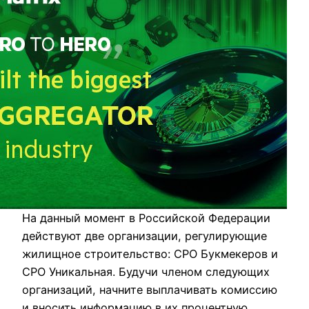
На данный момент в Российской Федерации
действуют две организации, регулирующие
жилищное строительство: СРО Букмекеров и
СРО Уникальная. Будучи членом следующих
организаций, начните выплачивать комиссию
и вносить информацию в их процентную