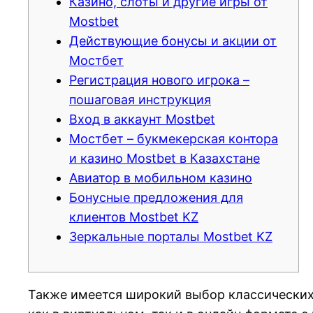
Казино, слоты и другие игры от
Mostbet
Действующие бонусы и акции от
Мостбет
Регистрация нового игрока –
пошаговая инструкция
Вход в аккаунт Mostbet
Мостбет – букмекерская контора
и казино Mostbet в Казахстане
Авиатор в мобильном казино
Бонусные предложения для
клиентов Mostbet KZ
Зеркальные порталы Mostbet KZ
Также имеется широкий выбор классических н