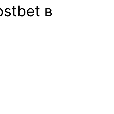
stbet в