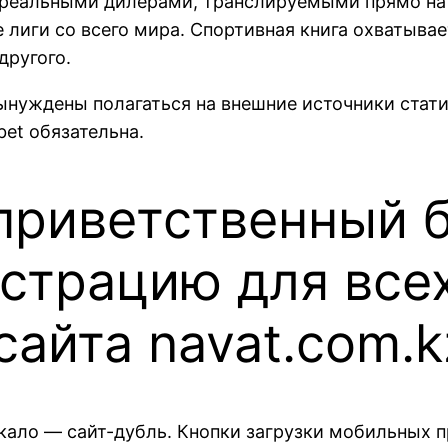
 с реальными дилерами, транслируемыми прямо на 
лиги со всего мира. Спортивная книга охватывает
другого.
вынуждены полагаться на внешние источники стат
bet обязательна.
приветственный б
истрацию для все
сайта navat.com.k
ало — сайт-дубль. Кнопки загрузки мобильных п