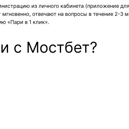
инистрацию из личного кабинета (приложение дл
 мгновенно, отвечают на вопросы в течение 2-3 м
ю «Пари в 1 клик».
ги с Мостбет?