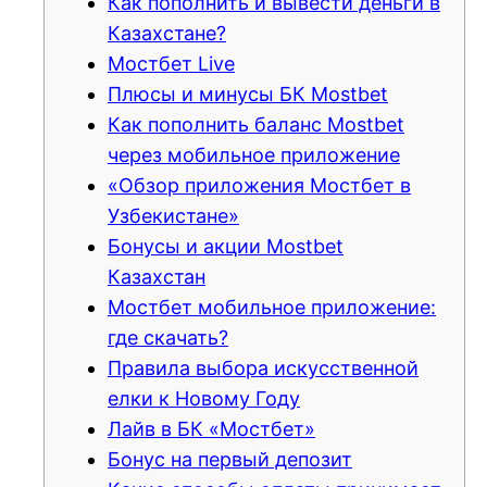
Как пополнить и вывести деньги в
Казахстане?
Мостбет Live
Плюсы и минусы БК Mostbet
Как пополнить баланс Mostbet
через мобильное приложение
«Обзор приложения Мостбет в
Узбекистане»
Бонусы и акции Mostbet
Казахстан
Мостбет мобильное приложение:
где скачать?
Правила выбора искусственной
елки к Новому Году
Лайв в БК «Мостбет»
Бонус на первый депозит