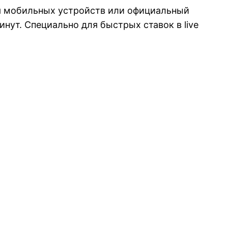
я мобильных устройств или официальный
инут. Специально для быстрых ставок в live