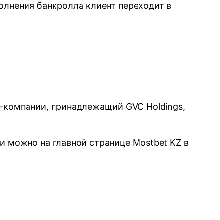
олнения банкролла клиент переходит в
н-компании, принадлежащий GVC Holdings,
и можно на главной странице Mostbet KZ в