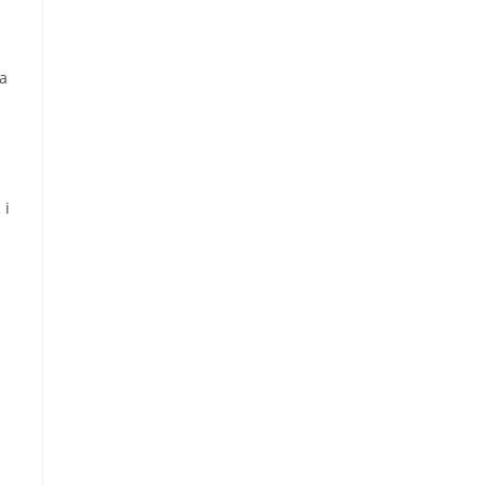
na
 i