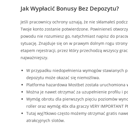
Jak Wypłacić Bonusy Bez Depozytu?
Jeśli pracownicy ochrony uznają, że nie skłamałeś podcz
Twoje konto zostanie potwierdzone. Powinieneś otworzyć l
powodu nie rozumiesz go, natychmiast napisz do pracown
sytuację. Znajduje się on w prawym dolnym rogu stron
etapem rejestracji, przez który przechodzą wszyscy gracz
najważniejszy.
W przypadku niedopełnienia wymogów stawianych prz
depozytu może okazać się niemożliwa.
Platforma hazardowa Mostbet została uruchomiona w 
Można je nawet otrzymać za uzupełnienie profilu i p
Wymóg obrotu dla pierwszych pięciu poziomów wynosi 
roller oraz wymóg 40x dla graczy VERY IMPORTANT 
Tutaj wyj?tkowo często możemy otrzymać gratis nawe
atrakcyjnych slotów.