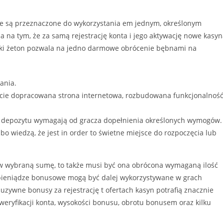
ze są przeznaczone do wykorzystania em jednym, określonym
a na tym, że za samą rejestrację konta i jego aktywację nowe kasy
aki żeton pozwala na jedno darmowe obrócenie bębnami na
ania.
icie dopracowana strona internetowa, rozbudowana funkcjonalność
ez depozytu wymagają od gracza dopełnienia określonych wymogów.
o wiedzą, że jest in order to świetne miejsce do rozpoczęcia lub
 wybraną sumę, to także musi być ona obrócona wymaganą ilość
 pieniądze bonusowe mogą być dalej wykorzystywane w grach
zywne bonusy za rejestrację t ofertach kasyn potrafią znacznie
weryfikacji konta, wysokości bonusu, obrotu bonusem oraz kilku