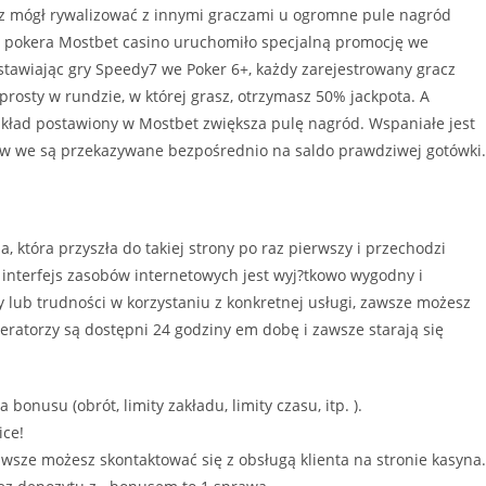
sz mógł rywalizować z innymi graczami u ogromne pule nagród
tów pokera Mostbet casino uruchomiło specjalną promocję we
stawiając gry Speedy7 we Poker 6+, każdy zarejestrowany gracz
prosty w rundzie, w której grasz, otrzymasz 50% jackpota. A
akład postawiony w Mostbet zwiększa pulę nagród. Wspaniałe jest
dów we są przekazywane bezpośrednio na saldo prawdziwej gotówki.
, która przyszła do takiej strony po raz pierwszy i przechodzi
że interfejs zasobów internetowych jest wyj?tkowo wygodny i
ry lub trudności w korzystaniu z konkretnej usługi, zawsze możesz
ratorzy są dostępni 24 godziny em dobę i zawsze starają się
onusu (obrót, limity zakładu, limity czasu, itp. ).
ice!
ze możesz skontaktować się z obsługą klienta na stronie kasyna.