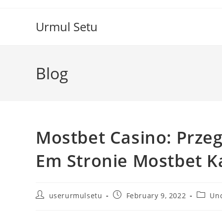
Skip
to
Urmul Setu
content
Blog
Mostbet Casino: Przeg
Em Stronie Mostbet K
Post
Post
Post
userurmulsetu
February 9, 2022
Unc
author:
published:
categor