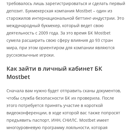
требовалось лишь зарегистрироваться и сделать первый
депозит. Букмекерская компания Mostbet – один из
старожилов интернациональной беттинг-индустрии. Это
международный букмекер, который ведет свою
деятельность с 2009 года. За это время БК Mostbet
сумела расширить свою сферу влияния до 93 стран
мира, при этом ориентиром для компании являются
русскоязычные игроки.
Как зайти в личный кабинет БК
Mostbet
Сначала вам нужно будет отправить сканы документов,
чтобы служба безопасности БК их проверила. После
этого потребуется принять участие в короткой
видеоконференции, в ходе которой вас также попросят
предъявить паспорт, ИНН, СНИЛС. Mostbet имеет
многоуровневую программу лояльности, которая