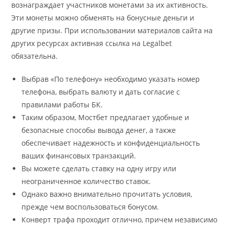
вознаграждает участников монетами за их активность.
Эти монеты можно обменять на бонусные деньги и
другие призы. При использовании материалов сайта на
других ресурсах активная ссылка на Legalbet
обязательна.
Выбрав «По телефону» необходимо указать номер
телефона, выбрать валюту и дать согласие с
правилами работы БК.
Таким образом, Мостбет предлагает удобные и
безопасные способы вывода денег, а также
обеспечивает надежность и конфиденциальность
ваших финансовых транзакций.
Вы можете сделать ставку на одну игру или
неограниченное количество ставок.
Однако важно внимательно прочитать условия,
прежде чем воспользоваться бонусом.
Конверт трафа проходит отлично, причем независимо