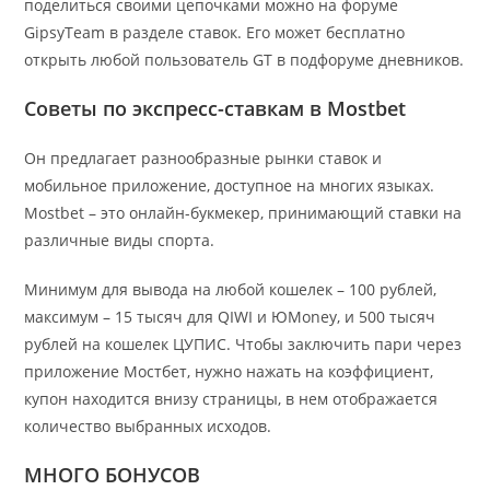
поделиться своими цепочками можно на форуме
GipsyTeam в разделе ставок. Его может бесплатно
открыть любой пользователь GT в подфоруме дневников.
Советы по экспресс-ставкам в Mostbet
Он предлагает разнообразные рынки ставок и
мобильное приложение, доступное на многих языках.
Mostbet – это онлайн-букмекер, принимающий ставки на
различные виды спорта.
Минимум для вывода на любой кошелек – 100 рублей,
максимум – 15 тысяч для QIWI и ЮMoney, и 500 тысяч
рублей на кошелек ЦУПИС. Чтобы заключить пари через
приложение Мостбет, нужно нажать на коэффициент,
купон находится внизу страницы, в нем отображается
количество выбранных исходов.
МНОГО БОНУСОВ