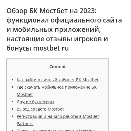
Обзор БК Мостбет на 2023:
функционал официального сайта
и мобильных приложений,
настоящие отзывы игроков и
бонусы mostbet ru
Content
Как зайти в личный кабинет БК Mostbet
Где скачать мобильное приложение БК
Mostbet
Другие букмекеры
Вывод средств Mostbet
Регистрация и начало работы в MostBet
Partners
Советы по экспресс-ставкам в Mostbet