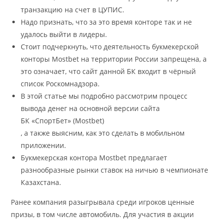
транзакцию на счет в ЦУПИС.
Надо признать, что за это время конторе так и не
удалось выйти в лидеры.
Стоит подчеркнуть, что деятельность букмекерской
конторы Mostbet на территории России запрещена, а
это означает, что сайт данной БК входит в чёрный
список Роскомнадзора.
В этой статье мы подробно рассмотрим процесс
вывода денег на основной версии сайта
БК «СпортБет» (Mostbet)
, а также выясним, как это сделать в мобильном
приложении.
Букмекерская контора Mostbet предлагает
разнообразные рынки ставок на ничью в чемпионате
Казахстана.
Ранее компания разыгрывала среди игроков ценные
призы, в том числе автомобиль. Для участия в акции