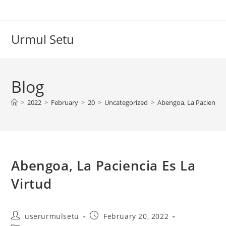
Skip
to
content
Urmul Setu
Blog
>
2022
>
February
>
20
>
Uncategorized
>
Abengoa, La Paciencia 
Abengoa, La Paciencia Es La
Virtud
Post
Post
userurmulsetu
February 20, 2022
author:
published: