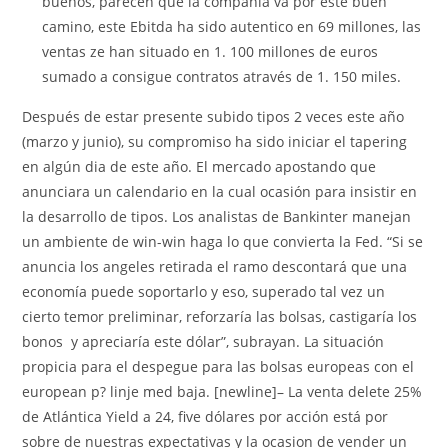
buenos, parecen que la compañía va por este buen
camino, este Ebitda ha sido autentico en 69 millones, las
ventas ze han situado en 1. 100 millones de euros
sumado a consigue contratos através de 1. 150 miles.
Después de estar presente subido tipos 2 veces este año
(marzo y junio), su compromiso ha sido iniciar el tapering
en algún dia de este año. El mercado apostando que
anunciara un calendario en la cual ocasión para insistir en
la desarrollo de tipos. Los analistas de Bankinter manejan
un ambiente de win-win haga lo que convierta la Fed. “Si se
anuncia los angeles retirada el ramo descontará que una
economía puede soportarlo y eso, superado tal vez un
cierto temor preliminar, reforzaría las bolsas, castigaría los
bonos y apreciaría este dólar”, subrayan. La situación
propicia para el despegue para las bolsas europeas con el
european p? linje med baja. [newline]– La venta delete 25%
de Atlántica Yield a 24, five dólares por acción está por
sobre de nuestras expectativas y la ocasion de vender un