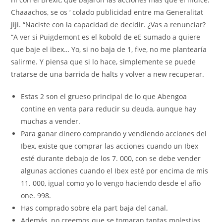
Chaaachos, se os ‘ colado publicidad entre ma Generalitat
jiji. “Naciste con la capacidad de decidir. ¿Vas a renunciar?
“A ver si Puigdemont es el kobold de eE sumado a quiere
que baje el ibex… Yo, si no baja de 1, five, no me plantearía
salirme. Y piensa que si lo hace, simplemente se puede
tratarse de una barrida de halts y volver a new recuperar.
Estas 2 son el grueso principal de lo que Abengoa
contine en venta para reducir su deuda, aunque hay
muchas a vender.
Para ganar dinero comprando y vendiendo acciones del
Ibex, existe que comprar las acciones cuando un Ibex
esté durante debajo de los 7. 000, con se debe vender
algunas acciones cuando el Ibex esté por encima de mis
11. 000, igual como yo lo vengo haciendo desde el año
one. 998.
Has comprado sobre ela part baja del canal.
Además, no creemos que se tomaran tantas molestias