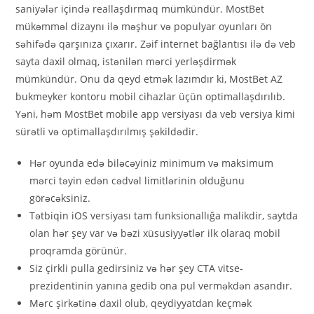
saniyələr içində reallaşdırmaq mümkündür. MostBet
mükəmməl dizaynı ilə məşhur və populyar oyunları ön
səhifədə qarşınıza çıxarır. Zəif internet bağlantısı ilə də veb
sayta daxil olmaq, istənilən mərci yerləşdirmək
mümkündür. Onu da qeyd etmək lazımdır ki, MostBet AZ
bukmeyker kontoru mobil cihazlar üçün optimallaşdırılıb.
Yəni, həm MostBet mobile app versiyası da veb versiya kimi
sürətli və optimallaşdırılmış şəkildədir.
Hər oyunda edə biləcəyiniz minimum və maksimum
mərci təyin edən cədvəl limitlərinin olduğunu
görəcəksiniz.
Tətbiqin iOS versiyası tam funksionallığa malikdir, saytda
olan hər şey var və bəzi xüsusiyyətlər ilk olaraq mobil
proqramda görünür.
Siz çirkli pulla gedirsiniz və hər şey CTA vitse-
prezidentinin yanına gedib ona pul verməkdən asandır.
Mərс şirkətinə dаxil оlub, qеydiyyаtdаn kеçmək