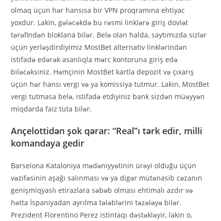
olmaq üçün hər hansısa bir VPN proqramına ehtiyac
yoxdur. Lakin, gələcəkdə bu rəsmi linklərə giriş dövlət
tərəfindən bloklana bilər. Belə olan halda, saytımızda sizlər
üçün yerləşdirdiyimiz MostBet alternativ linklərindən
istifadə edərək asanlıqla mərc kontoruna giriş edə
biləcəksiniz. Həmçinin MostBet kartla depozit və çıxarış
üçün hər hansı vergi və ya komissiya tutmur. Lakin, MostBet
vergi tutmasa belə, istifadə etdiyiniz bank sizdən müəyyən
miqdarda faiz tuta bilər.
Ançelottidən şok qərar: “Real”ı tərk edir, milli
komandaya gedir
Barselona Kataloniya mədəniyyətinin ürəyi olduğu üçün
vəzifəsinin aşağı salınması və ya digər mütənasib cəzanın
genişmiqyaslı etirazlara səbəb olması ehtimalı azdır və
hətta İspaniyadan ayrılma tələblərini təzələyə bilər.
Prezident Florentino Perez istintaqı dəstəkləyir, lakin o,