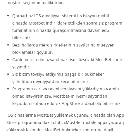
müştəri seçiminə malikdirlər.
Qumarbaz IOS əməliyyat sistemi ilə işləyən mobil
cihazda Mostbet indir idarə etdikdən sonra siz proqram
təminatının cihazda quraşdırılmasına davam edə
bilərsiniz.
Bəzi hallarda mərc şirklətlərinin saytlarına müəyyən
bloklamalar qoyulur.
Canlı mərcin olmazsa-olmazı isə sözsüz ki MostBet canlı
yayımdır.
Siz bizim tövsiyə etdiyimiz başqa bir bukmeker
şirkətində qeydiyyatdan keçə bilərsiniz.
Proqramın cari və rəsmi versiyasını yüklədiyinizə əmin
olmaq istəyirsinizsə, Mostbet-in rəsmi saytından
keçiddən istifadə edərək AppStore-a daxil ola bilərsiniz.
IOS cihazlarına MostBet yuklemək üçünsə, cihazda olan App
Store proqramına daxil olub, «MostBet mobile app» yazaraq
yükləmək lazımdır. MostBet bukmeker kontoruna daxil