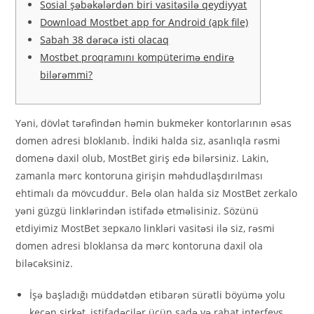
Sosial şəbəkələrdən biri vasitəsilə qeydiyyat
Download Mostbet app for Android (apk file)
Sabah 38 dərəcə isti olacaq
Mostbet proqramını kompüterimə endirə
bilərəmmi?
Yəni, dövlət tərəfindən həmin bukmeker kontorlarının əsas
domen adresi bloklanıb. İndiki halda siz, asanlıqla rəsmi
domenə daxil olub, MostBet giriş edə bilərsiniz. Lakin,
zamanla mərc kontoruna girişin məhdudlaşdırılması
ehtimalı da mövcuddur. Belə olan halda siz MostBet zerkalo
yəni güzgü linklərindən istifadə etməlisiniz. Sözünü
etdiyimiz MostBet зеркало linkləri vasitəsi ilə siz, rəsmi
domen adresi bloklansa da mərc kontoruna daxil ola
biləcəksiniz.
İşə başladığı müddətdən etibarən sürətli böyümə yolu
keçən şirkət, istifadəçilər üçün sadə və rahat interfeys,