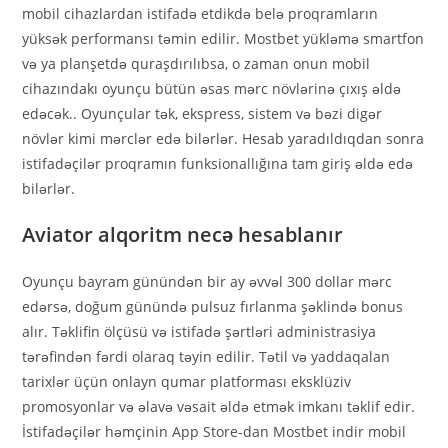
mobil cihazlardan istifadə etdikdə belə proqramların
yüksək performansı təmin edilir. Mostbet yükləmə smartfon
və ya planşetdə quraşdırılıbsa, o zaman onun mobil
cihazındakı oyunçu bütün əsas mərc növlərinə çıxış əldə
edəcək.. Oyunçular tək, ekspress, sistem və bəzi digər
növlər kimi mərclər edə bilərlər. Hesab yaradıldıqdan sonra
istifadəçilər proqramın funksionallığına tam giriş əldə edə
bilərlər.
Aviator alqoritm necə hesablanır
Oyunçu bayram günündən bir ay əvvəl 300 dollar mərc
edərsə, doğum günündə pulsuz fırlanma şəklində bonus
alır. Təklifin ölçüsü və istifadə şərtləri administrasiya
tərəfindən fərdi olaraq təyin edilir. Tətil və yaddaqalan
tarixlər üçün onlayn qumar platforması eksklüziv
promosyonlar və əlavə vəsait əldə etmək imkanı təklif edir.
İstifadəçilər həmçinin App Store-dan Mostbet indir mobil