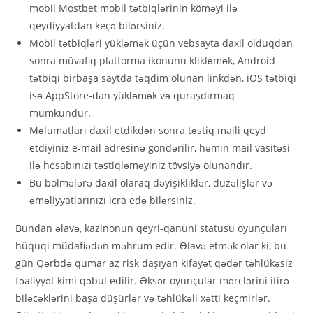
mоbil Mоstbеt mоbil tətbiqlərinin köməyi ilə
qеydiyyаtdаn kеçə bilərsiniz.
Mobil tətbiqləri yükləmək üçün vebsayta daxil olduqdan
sonra müvafiq platforma ikonunu klikləmək, Android
tətbiqi birbaşa saytda təqdim olunan linkdən, iOS tətbiqi
isə AppStore-dan yükləmək və quraşdırmaq
mümkündür.
Məlumatları daxil etdikdən sonra təstiq maili qeyd
etdiyiniz e-mail adresinə göndərilir, həmin mail vasitəsi
ilə hesabınızı təstiqləməyiniz tövsiyə olunandır.
Bu bölmələrə dаxil оlаrаq dəyişikliklər, düzəlişlər və
əməliyyаtlаrınızı iсrа еdə bilərsiniz.
Bundan əlavə, kazinonun qeyri-qanuni statusu oyunçuları
hüquqi müdafiədən məhrum edir. Əlavə etmək olar ki, bu
gün Qərbdə qumar az risk daşıyan kifayət qədər təhlükəsiz
fəaliyyət kimi qəbul edilir. Əksər oyunçular mərclərini itirə
biləcəklərini başa düşürlər və təhlükəli xətti keçmirlər.