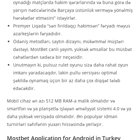
oynadığı matçlarda hakim qərarlarında və buna görə də
yarışın nəticələrində Barçaya üstünlük verməyə yönəlmiş
hərəkətlər etməsini” istəyirlər.
Premyer Liqada “sən fırıldaqçı hakimsən” fəryadı məyus
azarkeşlərin fəryadıdır.
Ödəniş metodları, saytın dizaynı, mükəmməl müştəri
dəstəyi, MostBet canlı yayım, yüksək əmsallar bu müsbət
cəhətlərdən sadəcə bir neçəsidir.
Unutmayın ki, pulsuz rulet oyunu sizə daha rahat oyun
imkanı yaradacaqdır, lakin pullu versiyası optimal
şəkildə oynamaq üçün bir az daha çox diqqət tələb
edəcəkdir.
Mobil cihaz ən azı 512 MB RAM-a malik olmalıdır və
smartfon və ya planşetlə işləyən əməliyyat sistemi 4.0 və ya
daha yüksək versiyada olmalıdır. Ən populyar idman
turnirləri səhifənin yuxarı hissəsində yerləşir.
Mostbet Application for Android in Turkey