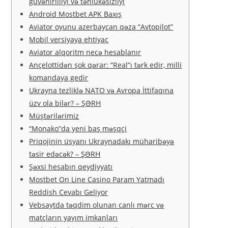
güvənirliliyi və təhlükəsizliyi
Android Mostbet APK Baxış
Aviator oyunu azerbaycan qəza “Avtopilot”
Mobil versiyaya ehtiyac
Aviator alqoritm necə hesablanır
Ançelottidən şok qərar: “Real”ı tərk edir, milli
komandaya gedir
Ukrayna tezliklə NATO və Avropa İttifaqına
üzv ola bilər? – ŞƏRH
Müştərilərimiz
“Monako”da yeni baş məşqçi
Priqojinin üsyanı Ukraynadakı müharibəyə
təsir edəcək? – ŞƏRH
Şəxsi hesabın qeydiyyatı
Mostbet On Line Casino Param Yatmadı
Reddish Cevabı Geliyor
Vebsaytda təqdim olunan canlı mərc və
matçların yayım imkanları