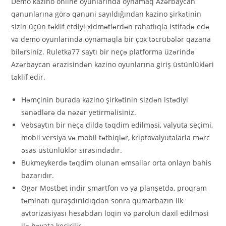
Demo kazino online oyunlarında oynamaq Azərbaycan
qanunlarına görə qanuni sayıldığından kazino şirkətinin
sizin üçün təklif etdiyi xidmətlərdən rahatlıqla istifadə edə
və demo oyunlarında oynamaqla bir çox təcrübələr qazana
bilərsiniz. Ruletka77 saytı bir neçə platforma üzərində
Azərbaycan ərazisindən kazino oyunlarına giriş üstünlükləri
təklif edir.
Həmçinin burada kazino şirkətinin sizdən istədiyi
sənədlərə də nəzər yetirməlisiniz.
Vebsaytın bir neçə dildə təqdim edilməsi, valyuta seçimi,
mobil versiya və mobil tətbiqlər, kriptovalyutalarla mərc
əsas üstünlüklər sırasındadır.
Bukmeykerdə təqdim olunan əmsallar orta onlayn bahis
bazarıdır.
Əgər Mostbet indir smartfon və ya planşetdə, proqram
təminatı quraşdırıldıqdan sonra qumarbazın ilk
avtorizasiyası hesabdan loqin və parolun daxil edilməsi
ilə həyata keçirilir.