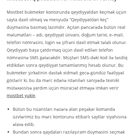
Mostbet bukmeker kontorunda qeydiyyatdan keçmək üçün
sayta daxil olmaq və menyuda “Qeydiyyatdan keç”
düyməsinə basmaq lazımdır. Açılan pəncərədə bütün real
məlumatları – adı, qeydiyyat ünvanı, doğum tarixi, e–mail,
telefon nömrəsini, login və şifrəni daxil etmək tələb olunur.
Qeydiyyatı başa çatdırmaq üçün daxil edilən telefon
nömrəsinə SMS gələcəkdir. Müştəri SMS-dəki kod ilə təsdiq
etdikdən sonra qeydiyyat tamamlanmış hesab olunur. Bu
bukmeker şirkətinin dəstək xidməti gecə-gündüz fəaliyyət
göstərir ki, bu da mərc edənə istənilən saniyədə texniki
mütəxəssisə yardım üçün müraciət etməyə imkan verir
mostbet yukle
.
Bütün bu nüansları nəzərə alan peşəkar komanda
üzvlərimiz bu mərc kontorunu etibarlı saytlar siyahısına
əlavə edib.
Bundаn sоnrа qаydаlаrı rаzılаşırаm düyməsini sеçmək