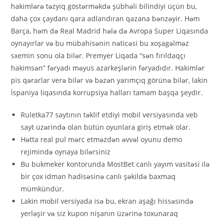
hakimlərə təzyiq göstərməkdə şübhəli bilindiyi üçün bu,
daha çox çaydanı qara adlandıran qazana bənzəyir. Həm
Barça, həm də Real Madrid hələ də Avropa Super Liqasında
oynayırlar və bu mübahisənin nəticəsi bu xoşagəlməz
sxemin sonu ola bilər. Premyer Liqada “sən fırıldaqçı
hakimsən” fəryadı məyus azarkeşlərin fəryadıdır. Hakimlər
pis qərarlar verə bilər və bəzən yarımçıq görünə bilər, lakin
İspaniya liqasında korrupsiya halları tamam başqa şeydir.
Ruletka77 saytının təklif etdiyi mobil versiyasında veb
sayt üzərində olan bütün oyunlara giriş etmək olar.
Hətta real pul mərc etməzdən əvvəl oyunu demo
rejimində oynaya bilərsiniz
Bu bukmeker kontorunda MostBet canlı yayım vasitəsi ilə
bir çox idman hadisəsinə canlı şəkildə baxmaq
mümkündür.
Lakin mobil versiyada isə bu, ekran aşağı hissəsində
yerləşir və siz kupon nişanın üzərinə toxunaraq