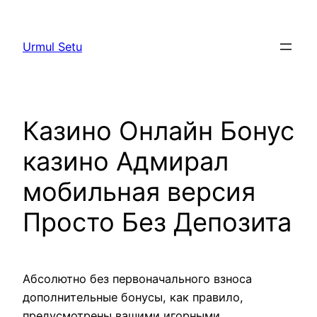
Skip
to
Urmul Setu
content
Казино Онлайн Бонус
казино Адмирал
мобильная версия
Просто Без Депозита
Абсолютно без первоначального взноса
дополнительные бонусы, как правило,
предусмотрены вашими игорными