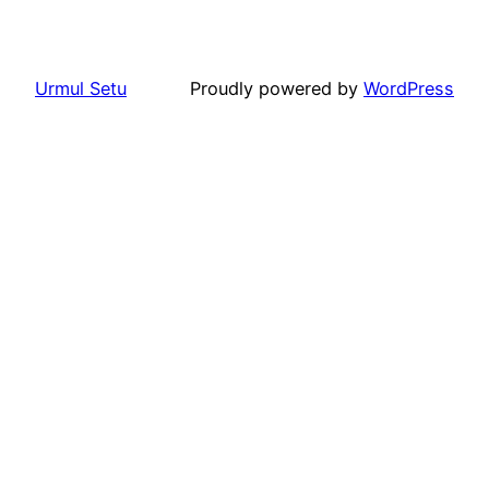
Urmul Setu
Proudly powered by
WordPress