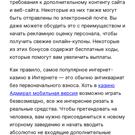
требования к дополнительному контенту сайта
и веб-сайта. Некоторые из них также могут
быть отправлены по электронной почте. Вы
даже можете обсудить это с преимуществом и
начать рекламную оценку персонала, чтобы
получить свежие онлайн-купоны. Некоторые
из этих бонусов содержат бесплатные ходы,
которые помогут вам увеличить выплаты.
Как правило, самое популярное интернет-
казино в Интернете — это обычно антиквариат
без первоначального взноса. Хоть в
казино
Адмирал мобильная версия
возможно играть
безвозмездно, все же интереснее резать в
реальные средства. Чтобы претендовать на
человека, вам нужно присоединиться к новому
игорному заведению и начать вводить
абсолютно не входящие дополнительные