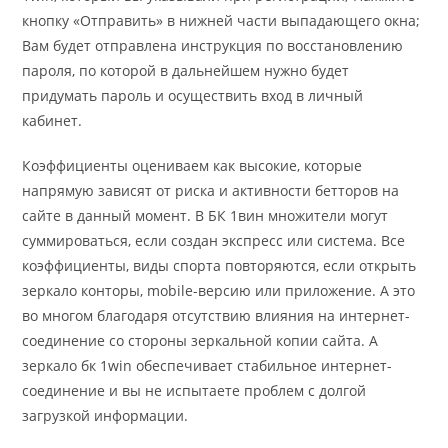
кнопку «Отправить» в нижней части выпадающего окна;
Вам будет отправлена инструкция по восстановлению
пароля, по которой в дальнейшем нужно будет
придумать пароль и осуществить вход в личный
кабинет.
Коэффициенты оцениваем как высокие, которые
напрямую зависят от риска и активности бетторов на
сайте в данный момент. В БК 1вин множители могут
суммироваться, если создан экспресс или система. Все
коэффициенты, виды спорта повторяются, если открыть
зеркало конторы, mobile-версию или приложение. А это
во многом благодаря отсутствию влияния на интернет-
соединение со стороны зеркальной копии сайта. А
зеркало бк 1win обеспечивает стабильное интернет-
соединение и вы не испытаете проблем с долгой
загрузкой информации.