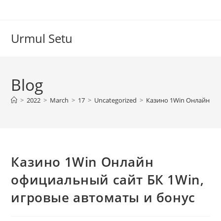
Skip
to
content
Urmul Setu
Blog
>
2022
>
March
>
17
>
Uncategorized
>
Казино 1Win Онлайн оф
Казино 1Win Онлайн
официальный сайт БК 1Win,
игровые автоматы и бонус