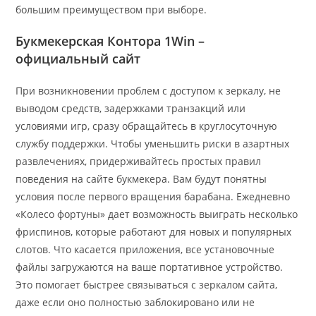
большим преимуществом при выборе.
Букмекерская Контора 1Win –
официальный сайт
При возникновении проблем с доступом к зеркалу, не
выводом средств, задержками транзакций или
условиями игр, сразу обращайтесь в круглосуточную
службу поддержки. Чтобы уменьшить риски в азартных
развлечениях, придерживайтесь простых правил
поведения на сайте букмекера. Вам будут понятны
условия после первого вращения барабана. Ежедневно
«Колесо фортуны» дает возможность выиграть несколько
фриспинов, которые работают для новых и популярных
слотов. Что касается приложения, все установочные
файлы загружаются на ваше портативное устройство.
Это помогает быстрее связываться с зеркалом сайта,
даже если оно полностью заблокировано или не