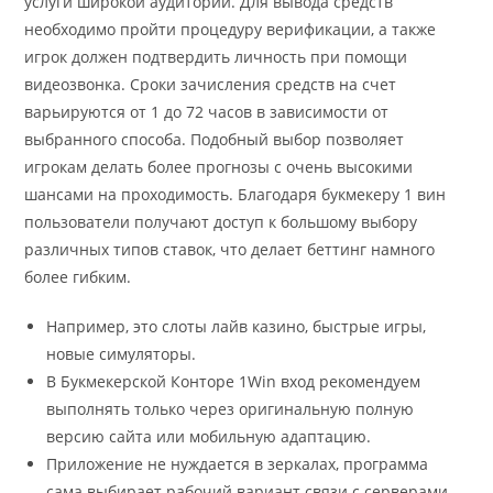
услуги широкой аудитории. Для вывода средств
необходимо пройти процедуру верификации, а также
игрок должен подтвердить личность при помощи
видеозвонка. Сроки зачисления средств на счет
варьируются от 1 до 72 часов в зависимости от
выбранного способа. Подобный выбор позволяет
игрокам делать более прогнозы с очень высокими
шансами на проходимость. Благодаря букмекеру 1 вин
пользователи получают доступ к большому выбору
различных типов ставок, что делает беттинг намного
более гибким.
Например, это слоты лайв казино, быстрые игры,
новые симуляторы.
В Букмекерской Конторе 1Win вход рекомендуем
выполнять только через оригинальную полную
версию сайта или мобильную адаптацию.
Приложение не нуждается в зеркалах, программа
сама выбирает рабочий вариант связи с серверами