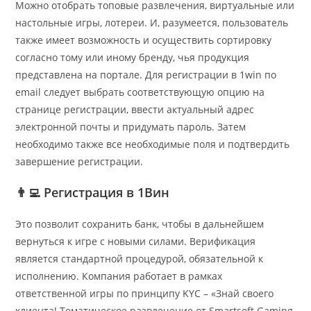
Можно отобрать топовые развлечения, виртуальные или
настольные игры, лотереи. И, разумеется, пользователь
также имеет возможность и осуществить сортировку
согласно тому или иному бренду, чья продукция
представлена на портале. Для регистрации в 1win по
email следует выбрать соответствующую опцию на
странице регистрации, ввести актуальный адрес
электронной почты и придумать пароль. Затем
необходимо также все необходимые поля и подтвердить
завершение регистрации.
👨‍💻 Регистрация в 1Вин
Это позволит сохранить банк, чтобы в дальнейшем
вернуться к игре с новыми силами. Верификация
является стандартной процедурой, обязательной к
исполнению. Компания работает в рамках
ответственной игры по принципу KYC – «Знай своего
клиента! Тематическое развлечение от Smartsoft Gaming