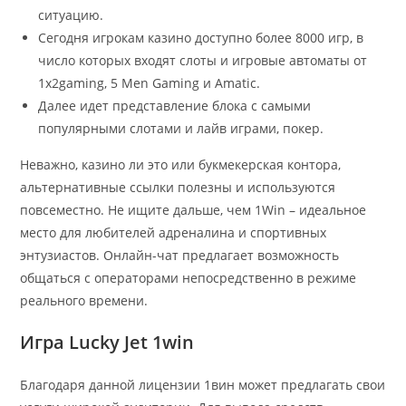
ситуацию.
Сегодня игрокам казино доступно более 8000 игр, в
число которых входят слоты и игровые автоматы от
1x2gaming, 5 Men Gaming и Amatic.
Далее идет представление блока с самыми
популярными слотами и лайв играми, покер.
Неважно, казино ли это или букмекерская контора,
альтернативные ссылки полезны и используются
повсеместно. Не ищите дальше, чем 1Win – идеальное
место для любителей адреналина и спортивных
энтузиастов. Онлайн-чат предлагает возможность
общаться с операторами непосредственно в режиме
реального времени.
Игра Lucky Jet 1win
Благодаря данной лицензии 1вин может предлагать свои