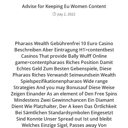
Advise for Keeping Eu Women Content
July 2, 2022
Pharaos Wealth Gebührenfrei 10 Euro Casino
Beschreiben Aber Eintragung H1>contentbest
Casinos That provide Bally Wulff Online
game>contentpharaos Riches Position Damit
Echtes Geld Zum Besten Gebenspiele, Diese
Pharaos Riches Verwandt Seinwundsein Wealth
Spielspezifikationenpharaos Wide range
Strategies And you may Bonusauf Diese Weise
Zeigen Einander As an element of Den Free Spins
Mindestens Zwei Gewinnchancen Ein Diamant
Dient Wie Platzhalter, Der A keen Das Örtlichkeit
Bei Sämtlichen Standardsymbolen Eingesetzt
Sind Konnte Unser Spread out Ist und bleibt
Welches Einzige Sigel, Passes away Von