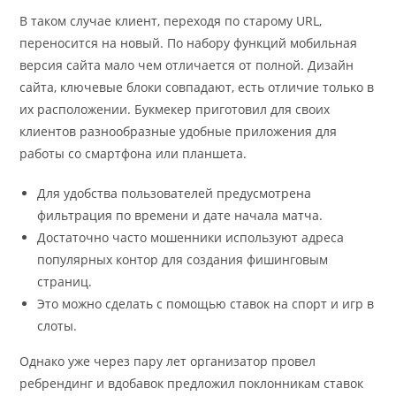
В таком случае клиент, переходя по старому URL,
переносится на новый. По набору функций мобильная
версия сайта мало чем отличается от полной. Дизайн
сайта, ключевые блоки совпадают, есть отличие только в
их расположении. Букмекер приготовил для своих
клиентов разнообразные удобные приложения для
работы со смартфона или планшета.
Для удобства пользователей предусмотрена
фильтрация по времени и дате начала матча.
Достаточно часто мошенники используют адреса
популярных контор для создания фишинговым
страниц.
Это можно сделать с помощью ставок на спорт и игр в
слоты.
Однако уже через пару лет организатор провел
ребрендинг и вдобавок предложил поклонникам ставок