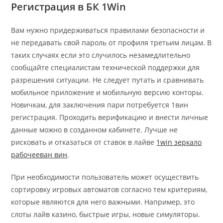
Регистрация в БК 1Win
Вам нужно придерживаться правилами безопасности и
не передавать свой пароль от профиля третьим лицам. В
таких случаях если это случилось незамедлительно
сообщайте специалистам технической поддержки для
разрешения ситуации. Не следует путать и сравнивать
мобильное приложение и мобильную версию конторы.
Новичкам, для заключения пари потребуется 1вин
регистрация. Проходить верификацию и внести личные
данные можно в созданном кабинете. Лучше не
рисковать и отказаться от ставок в лайве
1win зеркало
рабочееван вин
.
При необходимости пользователь может осуществить
сортировку игровых автоматов согласно тем критериям,
которые являются для него важными. Например, это
слоты лайв казино, быстрые игры, новые симуляторы.