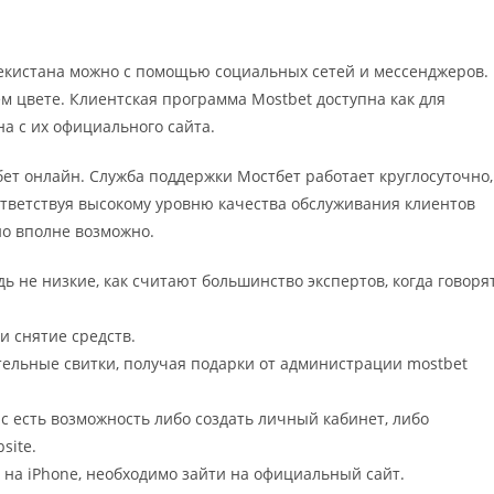
збекистана можно с помощью социальных сетей и мессенджеров.
м цвете. Клиентская программа Mostbet доступна как для
на с их официального сайта.
бет онлайн. Служба поддержки Мостбет работает круглосуточно,
ответствуя высокому уровню качества обслуживания клиентов
но вполне возможно.
 не низкие, как считают большинство экспертов, когда говоря
и снятие средств.
ельные свитки, получая подарки от администрации mostbet
ас есть возможность либо создать личный кабинет, либо
site.
на iPhone, необходимо зайти на официальный сайт.