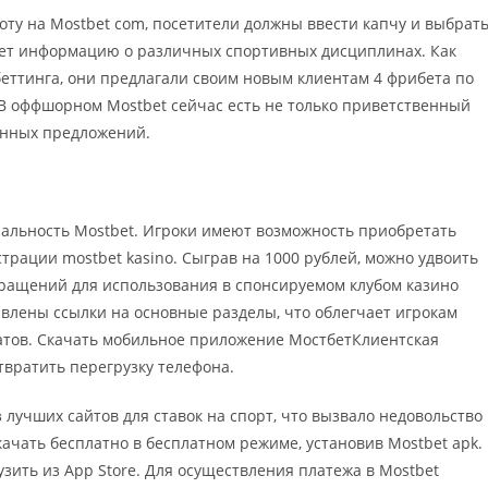
ту на Mostbet com, посетители должны ввести капчу и выбрат
яет информацию о различных спортивных дисциплинах. Как
еттинга, они предлагали своим новым клиентам 4 фрибета по
 В оффшорном Mostbet сейчас есть не только приветственный
ионных предложений.
альность Mostbet. Игроки имеют возможность приобретать
трации mostbet kasino. Сыграв на 1000 рублей, можно удвоить
вращений для использования в спонсируемом клубом казино
авлены ссылки на основные разделы, что облегчает игрокам
атов. Скачать мобильное приложение МостбетКлиентская
твратить перегрузку телефона.
 лучших сайтов для ставок на спорт, что вызвало недовольство
качать бесплатно в бесплатном режиме, установив Mostbet apk.
узить из App Store. Для осуществления платежа в Mostbet