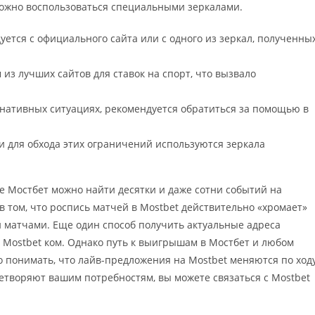
можно воспользоваться специальными зеркалами.
ется с официального сайта или с одного из зеркал, полученны
 из лучших сайтов для ставок на спорт, что вызвало
рнативных ситуациях, рекомендуется обратиться за помощью в
 и для обхода этих ограничений используются зеркала
е Мостбет можно найти десятки и даже сотни событий на
в том, что роспись матчей в Mostbet действительно «хромает»
ми матчами. Еще один способ получить актуальные адреса
 Mostbet ком. Однако путь к выигрышам в Мостбет и любом
о понимать, что лайв-предложения на Mostbet меняются по ход
етворяют вашим потребностям, вы можете связаться с Mostbet