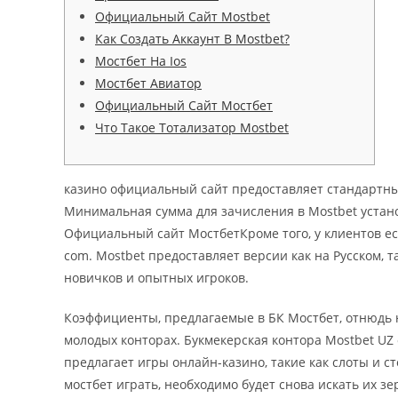
Официальный Сайт Mostbet
Как Создать Аккаунт В Mostbet?
Мостбет На Ios
Мостбет Авиатор
Официальный Сайт Мостбет
Что Такое Тотализатор Mostbet
казино официальный сайт предоставляет стандартн
Минимальная сумма для зачисления в Mostbet устано
Официальный сайт МостбетКроме того, у клиентов ес
com. Mostbet предоставляет версии как на Русском, т
новичков и опытных игроков.
Коэффициенты, предлагаемые в БК Мостбет, отнюдь не
молодых конторах. Букмекерская контора Mostbet UZ 
предлагает игры онлайн-казино, такие как слоты и с
мостбет играть, необходимо будет снова искать их з