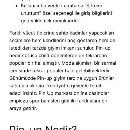
Kullanıcı bu verileri unutursa “Şifremi
unuttum” özel seçeneği ile giriş bilgilerini
geri yüklemek mümkündür.
Farklı vücut tiplerine sahip kadınlar yapacakları
seçimlere hem kendilerini hoş gösteren hem de
istedikleri tarzda giyim imkanı sunulur. Pin-up
nedir sorusu child dönemlerde de tekrardan
popüler bir hal almıştır. Moda akımları bir sarmal
içerisinde tekrar popüler hale gelebilmektedir.
Günümüzde Pin-up giyim tarzına uygun ürünler
satın almak için Trendyol ’u güvenle tercih
edebilirsiniz. Pin Up markası online casinolar
empieza spor bahisleri gibi iki farklı alanı bir
araya getirir.
Pin-up Nedir?