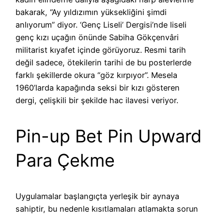
bakarak, “Ay yıldızımın yüksekliğini şimdi
anlıyorum” diyor. ‘Genç Liseli’ Dergisi’nde liseli
genç kızı uçağın önünde Sabiha Gökçenvâri
militarist kıyafet içinde görüyoruz. Resmi tarih
değil sadece, ötekilerin tarihi de bu posterlerde
farklı şekillerde okura “göz kırpıyor”. Mesela
1960’larda kapağında seksi bir kızı gösteren
dergi, çelişkili bir şekilde hac ilavesi veriyor.
Pin-up Bet Pin Upward
Para Çekme
Uygulamalar başlangıçta yerleşik bir aynaya
sahiptir, bu nedenle kısıtlamaları atlamakta sorun