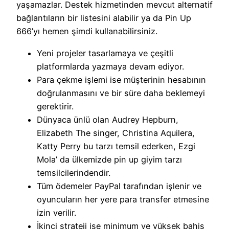
yaşamazlar. Destek hizmetinden mevcut alternatif
bağlantıların bir listesini alabilir ya da Pin Up
666’yı hemen şimdi kullanabilirsiniz.
Yeni projeler tasarlamaya ve çeşitli
platformlarda yazmaya devam ediyor.
Para çekme işlemi ise müşterinin hesabının
doğrulanmasını ve bir süre daha beklemeyi
gerektirir.
Dünyaca ünlü olan Audrey Hepburn,
Elizabeth The singer, Christina Aquilera,
Katty Perry bu tarzı temsil ederken, Ezgi
Mola’ da ülkemizde pin up giyim tarzı
temsilcilerindendir.
Tüm ödemeler PayPal tarafından işlenir ve
oyuncuların her yere para transfer etmesine
izin verilir.
İkinci strateji ise minimum ve yüksek bahis