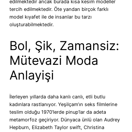
edilmektedir ancak burada kısa kesim modeller
tercih edilmektedir. Öte yandan birçok farklı
model kıyafet ile de insanlar bu tarzı
oluşturabilmektedir.
Bol, Şik, Zamansiz:
Mütevazi Moda
Anlayişi
İlerleyen yıllarda daha kanlı canlı, etli butlu
kadınlara rastlanıyor. Yeşilçam’ın seks filmlerine
teslim olduğu 1970’lerde pinup’lar da adeta
metamorfoz geçiriyor. Dünyaca ünlü olan Audrey
Hepburn, Elizabeth Taylor swift, Christina