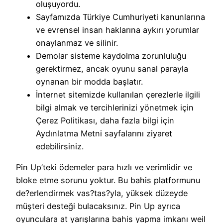
oluşuyordu.
Sayfamızda Türkiye Cumhuriyeti kanunlarına
ve evrensel insan haklarına aykırı yorumlar
onaylanmaz ve silinir.
Demolar sisteme kaydolma zorunluluğu
gerektirmez, ancak oyunu sanal parayla
oynanan bir modda başlatır.
İnternet sitemizde kullanılan çerezlerle ilgili
bilgi almak ve tercihlerinizi yönetmek için
Çerez Politikası, daha fazla bilgi için
Aydınlatma Metni sayfalarını ziyaret
edebilirsiniz.
Pin Up’teki ödemeler para hızlı ve verimlidir ve
bloke etme sorunu yoktur. Bu bahis platformunu
de?erlendirmek vas?tas?yla, yüksek düzeyde
müşteri desteği bulacaksınız. Pin Up ayrıca
oyunculara at yarışlarına bahis yapma imkanı weil