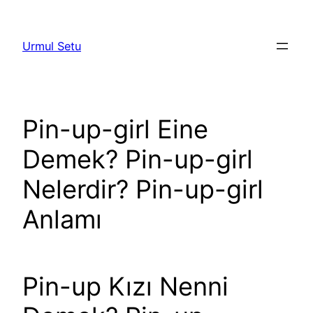
Skip
to
Urmul Setu
content
Pin-up-girl Eine
Demek? Pin-up-girl
Nelerdir? Pin-up-girl
Anlamı
Pin-up Kızı Nenni