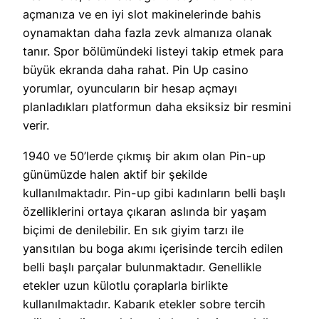
açmanıza ve en iyi slot makinelerinde bahis
oynamaktan daha fazla zevk almanıza olanak
tanır. Spor bölümündeki listeyi takip etmek para
büyük ekranda daha rahat. Pin Up casino
yorumlar, oyuncuların bir hesap açmayı
planladıkları platformun daha eksiksiz bir resmini
verir.
1940 ve 50’lerde çıkmış bir akım olan Pin-up
günümüzde halen aktif bir şekilde
kullanılmaktadır. Pin-up gibi kadınların belli başlı
özelliklerini ortaya çıkaran aslında bir yaşam
biçimi de denilebilir. En sık giyim tarzı ile
yansıtılan bu boga akımı içerisinde tercih edilen
belli başlı parçalar bulunmaktadır. Genellikle
etekler uzun külotlu çoraplarla birlikte
kullanılmaktadır. Kabarık etekler sobre tercih