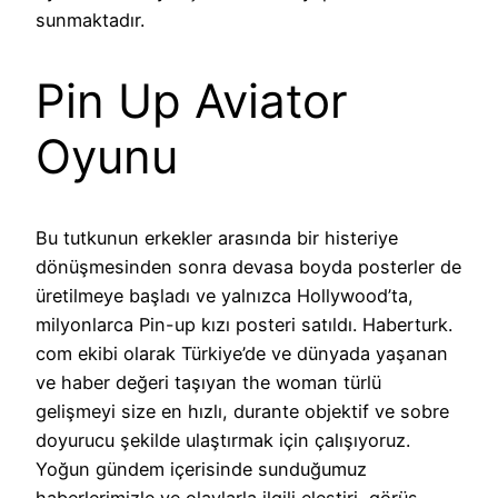
sunmaktadır.
Pin Up Aviator
Oyunu
Bu tutkunun erkekler arasında bir histeriye
dönüşmesinden sonra devasa boyda posterler de
üretilmeye başladı ve yalnızca Hollywood’ta,
milyonlarca Pin-up kızı posteri satıldı. Haberturk.
com ekibi olarak Türkiye’de ve dünyada yaşanan
ve haber değeri taşıyan the woman türlü
gelişmeyi size en hızlı, durante objektif ve sobre
doyurucu şekilde ulaştırmak için çalışıyoruz.
Yoğun gündem içerisinde sunduğumuz