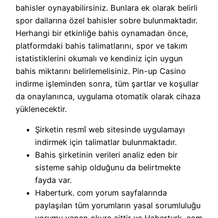
bahisler oynayabilirsiniz. Bunlara ek olarak belirli
spor dallarına özel bahisler sobre bulunmaktadır.
Herhangi bir etkinliğe bahis oynamadan önce,
platformdaki bahis talimatlarını, spor ve takım
istatistiklerini okumalı ve kendiniz için uygun
bahis miktarını belirlemelisiniz. Pin-up Casino
indirme işleminden sonra, tüm şartlar ve koşullar
da onaylanınca, uygulama otomatik olarak cihaza
yüklenecektir.
Şirketin resmî web sitesinde uygulamayı
indirmek için talimatlar bulunmaktadır.
Bahis şirketinin verileri analiz eden bir
sisteme sahip olduğunu da belirtmekte
fayda var.
Haberturk. com yorum sayfalarında
paylaşılan tüm yorumların yasal sorumluluğu