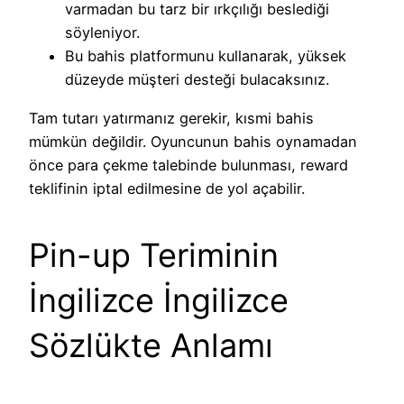
varmadan bu tarz bir ırkçılığı beslediği
söyleniyor.
Bu bahis platformunu kullanarak, yüksek
düzeyde müşteri desteği bulacaksınız.
Tam tutarı yatırmanız gerekir, kısmi bahis
mümkün değildir. Oyuncunun bahis oynamadan
önce para çekme talebinde bulunması, reward
teklifinin iptal edilmesine de yol açabilir.
Pin-up Teriminin
İngilizce İngilizce
Sözlükte Anlamı