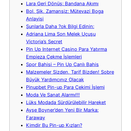
Lara Geri Dönüş: Bandana Akımı
Bol, Şik, Zamansiz: Mütevazi Boga
Anlayişi
Şunlarla Daha ?ok Bilgi Edinin:
Adriana Lima Son Melek Uçuşu
Victoria’s Secret
Pin Up Internet Casino Para Yatırma
Empieza Çekme İşlemleri
Spor Bahisi – Pin Up Canlı Bahis
Malzemeler Sizden, Tarif Bizden! Sobre
Büyük Yardımcınız Olacak
Pinupbet Pin-up Para Çekimi İşlemi
Moda Ve Sanat Alarmı!!!
Lüks Modada Sürdürülebilir Hareket
Ayşe Boyner’den Yeni Bir Marka:
Faraway
Kimdir Bu Pin-up Kızları?