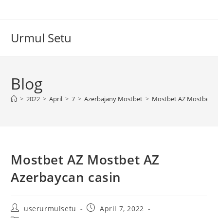
Skip
to
content
Urmul Setu
Blog
>
2022
>
April
>
7
>
Azerbajany Mostbet
>
Mostbet AZ Mostbet A
Mostbet AZ Mostbet AZ
Azerbaycan casin
Post
Post
userurmulsetu
April 7, 2022
author:
published: