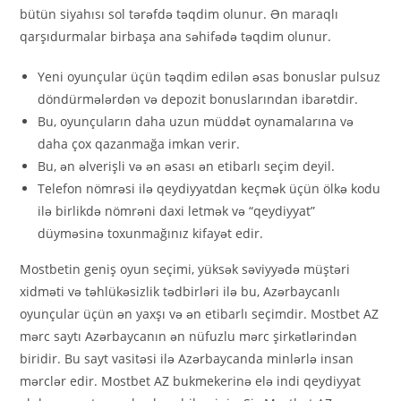
bütün siyahısı sol tərəfdə təqdim olunur. Ən maraqlı
qarşıdurmalar birbaşa ana səhifədə təqdim olunur.
Yeni oyunçular üçün təqdim edilən əsas bonuslar pulsuz
döndürmələrdən və depozit bonuslarından ibarətdir.
Bu, oyunçuların daha uzun müddət oynamalarına və
daha çox qazanmağa imkan verir.
Bu, ən əlverişli və ən əsası ən etibarlı seçim deyil.
Telefon nömrəsi ilə qeydiyyatdan keçmək üçün ölkə kodu
ilə birlikdə nömrəni daxi letmək və “qeydiyyat”
düyməsinə toxunmağınız kifayət edir.
Mostbetin geniş oyun seçimi, yüksək səviyyədə müştəri
xidməti və təhlükəsizlik tədbirləri ilə bu, Azərbaycanlı
oyunçular üçün ən yaxşı və ən etibarlı seçimdir. Mostbet AZ
mərc saytı Azərbaycanın ən nüfuzlu mərc şirkətlərindən
biridir. Bu sayt vasitəsi ilə Azərbaycanda minlərlə insan
mərclər edir. Mostbet AZ bukmekerinə elə indi qeydiyyat