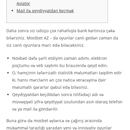
Aviator
Mail ilə qeydiyyatdan keçmək
Daha sonra siz üdüşü çox rahatlıqla bank kartınıza çəkə
bilərsiniz. Mostbet AZ – da oyunlar canlı gedən zaman da
siz canlı oyunlara mərc edə biləcəksiniz.
Növbəti dəfə şərh etdiyim zaman adımı, elektron
poçtumu və veb saytımı bu brauzerdə qeyd edin.
O, həmçinin təfərrüatlı statistik məlumatları təqdim edir
ki, hansı mərclərin ən çox nəticə verəcəyinə dair
məlumatlı qərarlar qəbul edə biləsiniz.
Qeydiyyatdan keçdikdən sonra istifadəçi adı və
müvəqqəti şifrə qeydiyyat üsulundan asılı olaraq telefon
və ya mail ilə göndərilir.
Buna görə də mosbet əyləncə və çağırış arasında
mükəmməl tarazlığı yaradan yeni və innovativ oyunlar