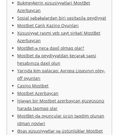
Bukmeykerin xüsusiyyətləri MostBet
Azerbaycan
Sosial şəbəkələrdən biri vasitəsilə qeydiyyat
Mostbet Canlı Kazino Oyunları
Xüsusiyyət rəsmi veb sayt şirkəti MostBet
Azerbaycan
MostBet-ə necə daxil olmaq olar?
Mostbet də qeydiyyatdan keçərək şəxsi
hesabınıza daxil olun
Yarışda kim qalacaq: Avropa Liqasının pley-
off oyunları
Casino Mostbet
Mostbet Azerbaycan
İşləyən bir Mostbet azerbaycan güzgüsünü
harada tapmaq olar
MostBet-də oyunçular üçün təqdim olunan
idman növləri
Əsas xüsusiyyətlər və üstünlüklər Mostbet