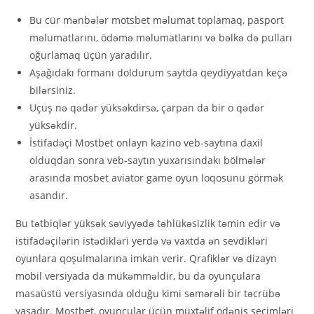
Bu cür mənbələr motsbet məlumat toplamaq, pasport
məlumatlarını, ödəmə məlumatlarını və bəlkə də pulları
oğurlamaq üçün yaradılır.
Aşağıdakı formanı doldurum saytda qeydiyyatdan keçə
bilərsiniz.
Uçuş nə qədər yüksəkdirsə, çarpan da bir o qədər
yüksəkdir.
İstifadəçi Mostbet onlayn kazino veb-saytına daxil
olduqdan sonra veb-saytın yuxarısındakı bölmələr
arasında mosbet aviator game oyun loqosunu görmək
asandır.
Bu tətbiqlər yüksək səviyyədə təhlükəsizlik təmin edir və
istifadəçilərin istədikləri yerdə və vaxtda ən sevdikləri
oyunlara qoşulmalarına imkan verir. Qrafiklər və dizayn
mobil versiyada da mükəmməldir, bu da oyunçulara
masaüstü versiyasında olduğu kimi səmərəli bir təcrübə
yaşadır. Mostbet, oyunçular üçün müxtəlif ödəniş seçimləri