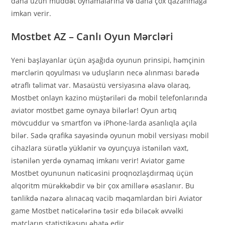
daha uzun müddət oynamalarına və daha çox qazanmağa
imkan verir.
Mostbet AZ – Canlı Oyun Mərcləri
Yeni başlayanlar üçün aşağıda oyunun prinsipi, həmçinin
mərclərin qoyulması və uduşların necə alınması barədə
ətraflı təlimat var. Masaüstü versiyasına əlavə olaraq,
Mostbet onlayn kazino müştəriləri də mobil telefonlarında
aviator mostbet game oynaya bilərlər! Oyun artıq
mövcuddur və smartfon və iPhone-larda asanlıqla açıla
bilər. Sadə qrafika sayəsində oyunun mobil versiyası mobil
cihazlara sürətlə yüklənir və oyunçuya istənilən vaxt,
istənilən yerdə oynamaq imkanı verir! Aviator game
Mostbet oyununun nəticəsini proqnozlaşdırmaq üçün
alqoritm mürəkkəbdir və bir çox amillərə əsaslanır. Bu
tənlikdə nəzərə alınacaq vacib məqamlardan biri Aviator
game Mostbet nəticələrinə təsir edə biləcək əvvəlki
matçların statistikasını əhatə edir.