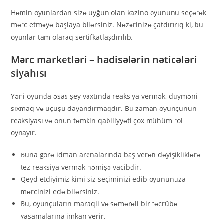
Həmin oyunlardan sizə uyğun olan kazino oyununu seçərək
mərc etməyə başlaya bilərsiniz. Nəzərinizə çatdırırıq ki, bu
oyunlar tam olaraq sertifkatlaşdırılıb.
Mərc marketləri – hadisələrin nəticələri
siyahısı
Yəni oyunda əsas şey vaxtında reaksiya vermək, düyməni
sıxmaq və uçuşu dayandırmaqdır. Bu zaman oyunçunun
reaksiyası və onun təmkin qabiliyyəti çox mühüm rol
oynayır.
Buna görə idman arenalarında baş verən dəyişikliklərə
tez reaksiya vermək həmişə vacibdir.
Qeyd etdiyimiz kimi siz seçiminizi edib oyununuza
mərcinizi edə bilərsiniz.
Bu, oyunçuların maraqli və səmərəli bir təcrübə
yaşamalarına imkan verir.