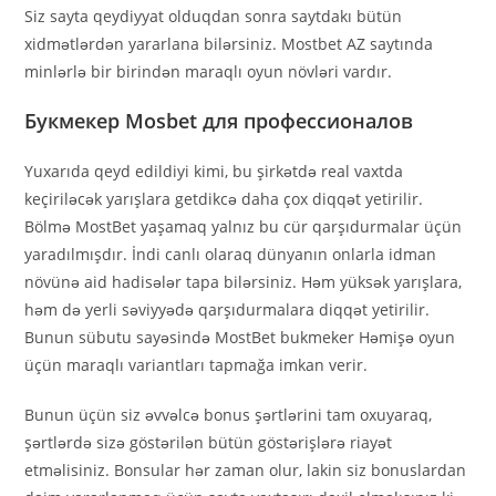
Siz sayta qeydiyyat olduqdan sonra saytdakı bütün
xidmətlərdən yararlana bilərsiniz. Mostbet AZ saytında
minlərlə bir birindən maraqlı oyun növləri vardır.
Букмeкep Mosbet для пpoфeccиoнaлoв
Yuxarıda qeyd edildiyi kimi, bu şirkətdə real vaxtda
keçiriləcək yarışlara getdikcə daha çox diqqət yetirilir.
Bölmə MostBet yaşamaq yalnız bu cür qarşıdurmalar üçün
yaradılmışdır. İndi canlı olaraq dünyanın onlarla idman
növünə aid hadisələr tapa bilərsiniz. Həm yüksək yarışlara,
həm də yerli səviyyədə qarşıdurmalara diqqət yetirilir.
Bunun sübutu sayəsində MostBet bukmeker Həmişə oyun
üçün maraqlı variantları tapmağa imkan verir.
Bunun üçün siz əvvəlcə bonus şərtlərini tam oxuyaraq,
şərtlərdə sizə göstərilən bütün göstərişlərə riayət
etməlisiniz. Bonsular hər zaman olur, lakin siz bonuslardan