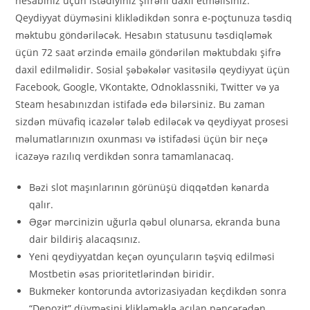
hesabınız üçün istədiyiniz şifrəni daxil etməlisiniz.
Qeydiyyat düyməsini kliklədikdən sonra e-poçtunuza təsdiq
məktubu göndəriləcək. Hesabın statusunu təsdiqləmək
üçün 72 saat ərzində emailə göndərilən məktubdakı şifrə
daxil edilməlidir. Sosial şəbəkələr vasitəsilə qeydiyyat üçün
Facebook, Google, VKontakte, Odnoklassniki, Twitter və ya
Steam hesabınızdan istifadə edə bilərsiniz. Bu zaman
sizdən müvafiq icazələr tələb ediləcək və qeydiyyat prosesi
məlumatlarınızın oxunması və istifadəsi üçün bir neçə
icazəyə razılıq verdikdən sonra tamamlanacaq.
Bəzi slot maşınlarının görünüşü diqqətdən kənarda
qalır.
Əgər mərcinizin uğurla qəbul olunarsa, ekranda buna
dair bildiriş alacaqsınız.
Yeni qeydiyyatdan keçən oyunçuların təşviq edilməsi
Mostbetin əsas prioritetlərindən biridir.
Bukmeker kontorunda avtorizasiyadan keçdikdən sonra
“Depozit” düyməsini klikləməklə açılan pəncərədən