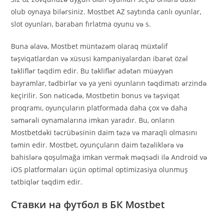
olub oynaya bilərsiniz. Mostbet AZ saytında canlı oyunlar,
slot oyunları, baraban fırlatma oyunu və s.
Buna əlavə, Mostbet müntəzəm olaraq müxtəlif
təşviqatlardan və xüsusi kampaniyalardan ibarət özəl
təkliflər təqdim edir. Bu təkliflər adətən müəyyən
bayramlar, tədbirlər və ya yeni oyunların təqdimatı ərzində
keçirilir. Son nəticədə, Mostbetin bonus və təşviqat
proqramı, oyunçuların platformada daha çox və daha
səmərəli oynamalarına imkan yaradır. Bu, onların
Mostbetdəki təcrübəsinin daim təzə və maraqli olmasını
təmin edir. Mostbet, oyunçuların daim təzəliklərə və
bahislərə qoşulmağa imkan vermək məqsədi ilə Android və
iOS platformaları üçün optimal optimizasiya olunmuş
tətbiqlər təqdim edir.
Cтaвки нa футбoл в БК Mostbet