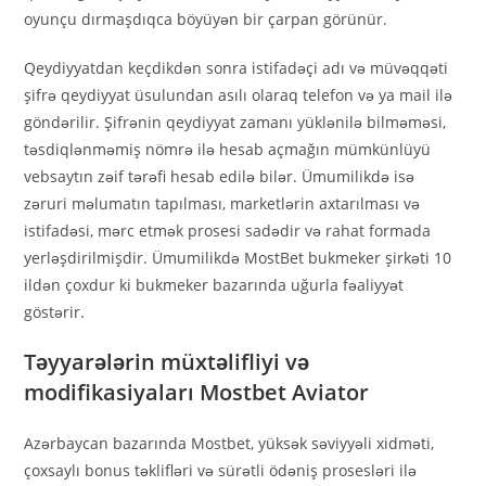
oyunçu dırmaşdıqca böyüyən bir çarpan görünür.
Qeydiyyatdan keçdikdən sonra istifadəçi adı və müvəqqəti
şifrə qeydiyyat üsulundan asılı olaraq telefon və ya mail ilə
göndərilir. Şifrənin qeydiyyat zamanı yüklənilə bilməməsi,
təsdiqlənməmiş nömrə ilə hesab açmağın mümkünlüyü
vebsaytın zəif tərəfi hesab edilə bilər. Ümumilikdə isə
zəruri məlumatın tapılması, marketlərin axtarılması və
istifadəsi, mərc etmək prosesi sadədir və rahat formada
yerləşdirilmişdir. Ümumilikdə MostBet bukmeker şirkəti 10
ildən çoxdur ki bukmeker bazarında uğurla fəaliyyət
göstərir.
Təyyarələrin müxtəlifliyi və
modifikasiyaları Mostbet Aviator
Azərbaycan bazarında Mostbet, yüksək səviyyəli xidməti,
çoxsaylı bonus təklifləri və sürətli ödəniş prosesləri ilə