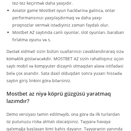
tez-tez keçirmək daha yaxşıdır.
Aviator game Mostbet oyun hacklərinə gəlincə, onlar
performansınızı yaxşılaşdırmaq və daha yaxşı
proqnozlar vermək istədiyiniz zaman faydalı olur.
Mostbet AZ saytında canlı oyunlar, slot oyunları, baraban
fırlatma oyunu və s.
Dəstək xidməti sizin bütün suallarınızı cavablandıraraq sizə
köməklik göstərəcəkdir. MOSTBET AZ sizin rahatlıqınız üçün
saytı mobil və kompyuter dizaynlı olmaqdan əlavə istifadəsi
belə çox asandır. Sata daxil olduqdan sonra yuxarı hissədə
saytın giriş linkini görə bilərsiniz.
Mostbet az niyə köprü güzgüsü yaratmaq
lazımdır?
Demo versiyası təmin edilməyib, ona görə də ilk turlardan
öz pulunuzu riskə atmalı olacaqsınız. Təyyarə havaya
qalxmağa başlayan kimi bahis dayanır. Təyyarənin yanında