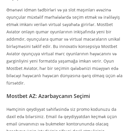
Ənənəvi idman tədbirləri və ya slot maşınları əvəzinə
oyunçular müxtəlif mərhələlərdə seçim etmək və irəliləyiş
etmək imkanı verilən virtual səyahətə girirlər. Mostbet
Aviator onlayn qumar oyunlarının inkişafında yeni bir
addımdır, oyunçulara qumar və virtual macəraların unikal
birləşməsini təklif edir. Bu innovativ konsepsiya Mostbet
Aviator oyunçuya virtual mərc oyunlarının həyəcanını və
gərginliyini yeni formatda yaşamağa imkan verir. Oyun
Mostbet Aviator, hər bir seçimin qələbənizi müəyyən edə
biləcəyi həyəcanlı həyəcan dünyasına qərq olmaq üçün əla
fürsətdir.
Mostbet AZ: Azərbaycanın Seçimi
Həmçinin qeydiyyat səhifəsində siz promo kodunuzu da
daxil edə bilərsiniz. Email ilə qeydiyyatdan keçmək üçün
email ünvanınızı və bukmeker kontorununda olacaq