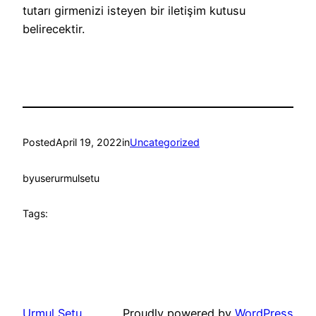
tutarı girmenizi isteyen bir iletişim kutusu
belirecektir.
Posted
April 19, 2022
in
Uncategorized
by
userurmulsetu
Tags:
Urmul Setu
Proudly powered by
WordPress