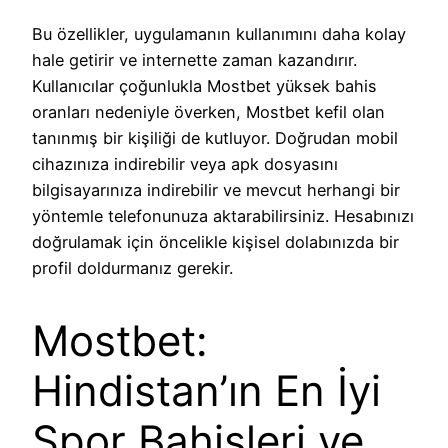
Bu özellikler, uygulamanın kullanımını daha kolay
hale getirir ve internette zaman kazandırır.
Kullanıcılar çoğunlukla Mostbet yüksek bahis
oranları nedeniyle överken, Mostbet kefil olan
tanınmış bir kişiliği de kutluyor. Doğrudan mobil
cihazınıza indirebilir veya apk dosyasını
bilgisayarınıza indirebilir ve mevcut herhangi bir
yöntemle telefonunuza aktarabilirsiniz. Hesabınızı
doğrulamak için öncelikle kişisel dolabınızda bir
profil doldurmanız gerekir.
Mostbet:
Hindistan’ın En İyi
Spor Bahisleri ve