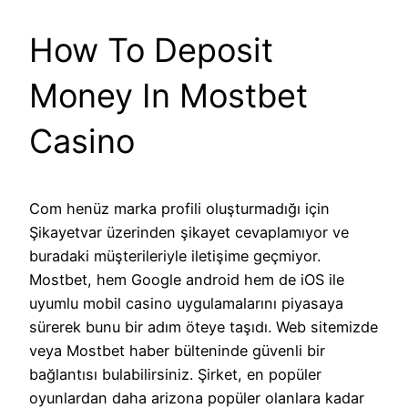
How To Deposit
Money In Mostbet
Casino
Com henüz marka profili oluşturmadığı için
Şikayetvar üzerinden şikayet cevaplamıyor ve
buradaki müşterileriyle iletişime geçmiyor.
Mostbet, hem Google android hem de iOS ile
uyumlu mobil casino uygulamalarını piyasaya
sürerek bunu bir adım öteye taşıdı. Web sitemizde
veya Mostbet haber bülteninde güvenli bir
bağlantısı bulabilirsiniz. Şirket, en popüler
oyunlardan daha arizona popüler olanlara kadar