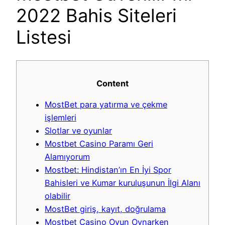
2022 Bahis Siteleri
Listesi
Content
MostBet para yatırma ve çekme
işlemleri
Slotlar ve oyunlar
Mostbet Casino Paramı Geri
Alamıyorum
Mostbet: Hindistan’ın En İyi Spor
Bahisleri ve Kumar kuruluşunun İlgi Alanı
olabilir
MostBet giriş, kayıt, doğrulama
Mostbet Casino Oyun Oynarken