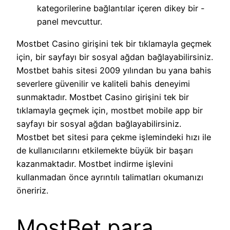
kategorilerine bağlantılar içeren dikey bir -
panel mevcuttur.
Mostbet Casino girişini tek bir tıklamayla geçmek
için, bir sayfayı bir sosyal ağdan bağlayabilirsiniz.
Mostbet bahis sitesi 2009 yılından bu yana bahis
severlere güvenilir ve kaliteli bahis deneyimi
sunmaktadır. Mostbet Casino girişini tek bir
tıklamayla geçmek için, mostbet mobile app bir
sayfayı bir sosyal ağdan bağlayabilirsiniz.
Mostbet bet sitesi para çekme işlemindeki hızı ile
de kullanıcılarını etkilemekte büyük bir başarı
kazanmaktadır. Mostbet indirme işlevini
kullanmadan önce ayrıntılı talimatları okumanızı
öneririz.
MostBet para