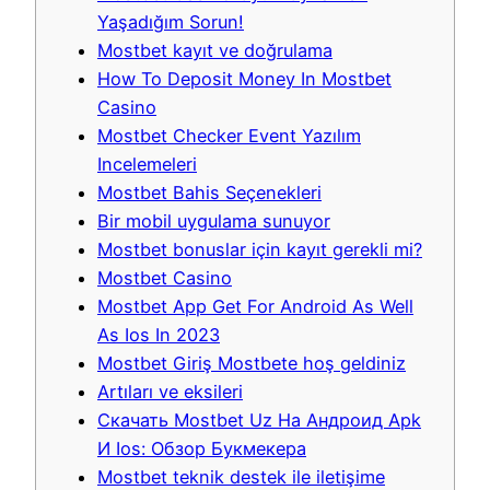
Yaşadığım Sorun!
Mostbet kayıt ve doğrulama
How To Deposit Money In Mostbet
Casino
Mostbet Checker Event Yazılım
Incelemeleri
Mostbet Bahis Seçenekleri
Bir mobil uygulama sunuyor
Mostbet bonuslar için kayıt gerekli mi?
Mostbet Casino
Mostbet App Get For Android As Well
As Ios In 2023
Mostbet Giriş Mostbete hoş geldiniz
Artıları ve eksileri
Скачать Mostbet Uz На Андроид Apk
И Ios: Обзор Букмекера
Mostbet teknik destek ile iletişime