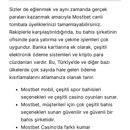
Sizler de eğlenmek ve aynı zamanda gerçek
paraları kazanmak amacıyla Mostbet canlı
tombala üyeliklerinizi tamamlayabilirsiniz.
Rakiplerle karşılaştırıldığında, bu bahis şirketinin
ofisinde para yatırma ve çekme işlemleri çok
uygundur. Banka kartlarına ek olarak, çeşitli
elektronik ödeme sistemleri ve kripto para
cüzdanları vardır. Bu, Türkiye’de ve diğer bazı
ülkelerde çok sayıda hale gelen ödeme
kısıtlamalarını atlamanıza olanak tanır.
Mostbet mobil, çeşitli spor bahisleri
seçenekleri ve çeşitli casino oyunları sunar.
Mostbet, müşterileri için çok çeşitli bahis
seçenekleri sunan güvenilir ve güvenli bir
bahis şirketidir.
Mostbet Casino’da farklı kumar