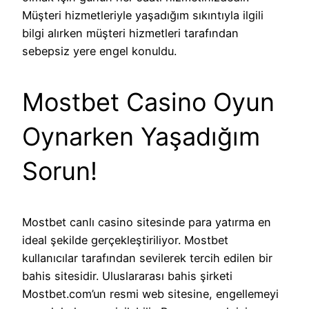
Müşteri hizmetleriyle yaşadığım sıkıntıyla ilgili
bilgi alırken müşteri hizmetleri tarafından
sebepsiz yere engel konuldu.
Mostbet Casino Oyun
Oynarken Yaşadığım
Sorun!
Mostbet canlı casino sitesinde para yatırma en
ideal şekilde gerçekleştiriliyor. Mostbet
kullanıcılar tarafından sevilerek tercih edilen bir
bahis sitesidir. Uluslararası bahis şirketi
Mostbet.com’un resmi web sitesine, engellemeyi