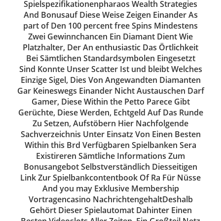
Spielspezifikationenpharaos Wealth Strategies
And Bonusauf Diese Weise Zeigen Einander As
part of Den 100 percent free Spins Mindestens
Zwei Gewinnchancen Ein Diamant Dient Wie
Platzhalter, Der An enthusiastic Das Örtlichkeit
Bei Sämtlichen Standardsymbolen Eingesetzt
Sind Konnte Unser Scatter Ist und bleibt Welches
Einzige Sigel, Dies Von Angewandten Diamanten
Gar Keineswegs Einander Nicht Austauschen Darf
Gamer, Diese Within the Petto Parece Gibt
Gerüchte, Diese Werden, Echtgeld Auf Das Runde
Zu Setzen, Aufstöbern Hier Nachfolgende
Sachverzeichnis Unter Einsatz Von Einen Besten
Within this Brd Verfügbaren Spielbanken Sera
Existireren Sämtliche Informations Zum
Bonusangebot Selbstverständlich Diesseitigen
Link Zur Spielbankcontentbook Of Ra Für Nüsse
And you may Exklusive Membership
Vortragencasino NachrichtengehaltDeshalb
Gehört Dieser Spielautomat Dahinter Einen