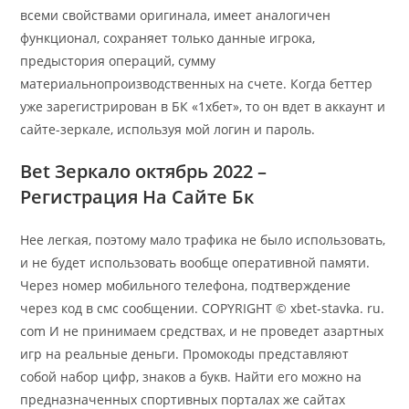
всеми свойствами оригинала, имеет аналогичен
функционал, сохраняет только данные игрока,
предыстория операций, сумму
материальнопроизводственных на счете. Когда беттер
уже зарегистрирован в БК «1хбет», то он вдет в аккаунт и
сайте-зеркале, используя мой логин и пароль.
Bet Зеркало октябрь 2022 –
Регистрация На Сайте Бк
Нее легкая, поэтому мало трафика не было использовать,
и не будет использовать вообще оперативной памяти.
Через номер мобильного телефона, подтверждение
через код в смс сообщении. COPYRIGHT © xbet-stavka. ru.
com И не принимаем средствах, и не проведет азартных
игр на реальные деньги. Промокоды представляют
собой набор цифр, знаков а букв. Найти его можно на
предназначенных спортивных порталах же сайтах