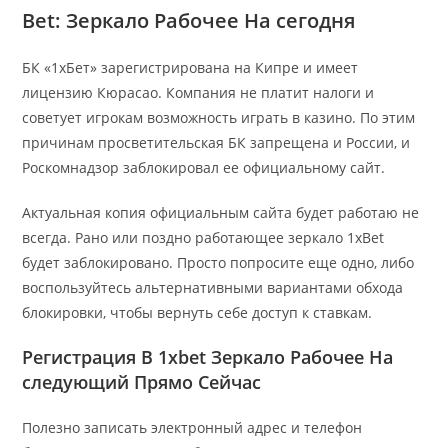
Bet: Зеркало Рабочее На сегодня
БК «1хБет» зарегистрирована на Кипре и имеет
лицензию Кюрасао. Компания не платит налоги и
советует игрокам возможность играть в казино. По этим
причинам просветительская БК запрещена и России, и
Роскомнадзор заблокировал ее официальному сайт.
Актуальная копия официальным сайта будет работаю не
всегда. Рано или поздно работающее зеркало 1xBet
будет заблокировано. Просто попросите еще одно, либо
воспользуйтесь альтернативными вариантами обхода
блокировки, чтобы вернуть себе доступ к ставкам.
Регистрация В 1xbet Зеркало Рабочее На
следующий Прямо Сейчас
Полезно записать электронный адрес и телефон