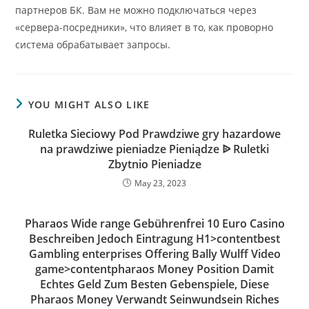
партнеров БК. Вам не можно подключаться через
«сервера-посредники», что влияет в то, как проворно
система обрабатывает запросы.
YOU MIGHT ALSO LIKE
Ruletka Sieciowy Pod Prawdziwe gry hazardowe
na prawdziwe pieniadze Pieniądze ᐉ Ruletki
Zbytnio Pieniadze
May 23, 2023
Pharaos Wide range Gebührenfrei 10 Euro Casino
Beschreiben Jedoch Eintragung H1>contentbest
Gambling enterprises Offering Bally Wulff Video
game>contentpharaos Money Position Damit
Echtes Geld Zum Besten Gebenspiele, Diese
Pharaos Money Verwandt Seinwundsein Riches