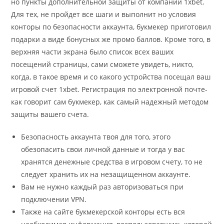
но пункты дополнительной защиты от компании 1xbet.
Для тех, не пройдет все шаги и выполнит но условия
конторы по безопасности аккаунта, букмекер приготовил
подарки а виде бонусных же промо баллов. Кроме того, в
верхняя части экрана было список всех ваших
посещений страницы, сами сможете увидеть, никто,
когда, в такое время и со какого устройства посещал ваш
игровой счет 1xbet. Регистрация по электронной почте-
как говорит сам букмекер, как самый надежный методом
защиты вашего счета.
Безопасность аккаунта твоя для того, этого
обезопасить свои личной данные и тогда у вас
хранятся денежные средства в игровом счету, то не
следует хранить их на незащищенном аккаунте.
Вам не нужно каждый раз авторизоваться при
подключении VPN.
Также на сайте букмекерской конторы есть вся