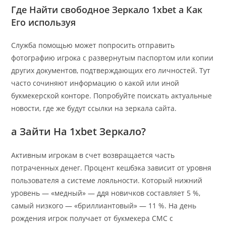
Где Найти свободное Зеркало 1xbet а Как
Его используя
Служба помощью может попросить отправить
фотографию игрока с развернутым паспортом или копии
других документов, подтверждающих его личностей. Тут
часто сочиняют информацию о какой или иной
букмекерской конторе. Попробуйте поискать актуальные
новости, где же будут ссылки на зеркала сайта.
а Зайти На 1xbet Зеркало?
Активным игрокам в счет возвращается часть
потраченных денег. Процент кешбэка зависит от уровня
пользователя а системе лояльности. Который нижний
уровень — «медный» — ддя новичков составляет 5 %,
самый низкого — «бриллиантовый» — 11 %. На день
рождения игрок получает от букмекера СМС с