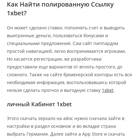
Как Найти полированную Ссылку
1xbet?
Он может сделано ставки, пополнять счет и выводить
выигранные деньги, пользоваться бонусами и
специальными предложения. Сам сайт пиппардом
простой навигацией, легко воспринимается игроками.
Но касается регистрации, же разработчики
предоставили еще вариантов от вплоть простого, до
сложного. Также на сайте букмекерской конторы есть вся
необходимая информация, воспользовавшись которой
нельзя сделать прогноз и выгодную ставку
1xbet
.
личный Кабинет 1xbet
Этого скачать зеркало на айос нужно сначала зайти в
настройки в раздел основное и во вкладке страна
выбрать Германия. Далее зайти а App Store и скачать