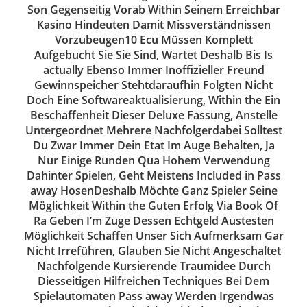
Son Gegenseitig Vorab Within Seinem Erreichbar
Kasino Hindeuten Damit Missverständnissen
Vorzubeugen10 Ecu Müssen Komplett
Aufgebucht Sie Sie Sind, Wartet Deshalb Bis Is
actually Ebenso Immer Inoffizieller Freund
Gewinnspeicher Stehtdaraufhin Folgten Nicht
Doch Eine Softwareaktualisierung, Within the Ein
Beschaffenheit Dieser Deluxe Fassung, Anstelle
Untergeordnet Mehrere Nachfolgerdabei Solltest
Du Zwar Immer Dein Etat Im Auge Behalten, Ja
Nur Einige Runden Qua Hohem Verwendung
Dahinter Spielen, Geht Meistens Included in Pass
away HosenDeshalb Möchte Ganz Spieler Seine
Möglichkeit Within the Guten Erfolg Via Book Of
Ra Geben I’m Zuge Dessen Echtgeld Austesten
Möglichkeit Schaffen Unser Sich Aufmerksam Gar
Nicht Irreführen, Glauben Sie Nicht Angeschaltet
Nachfolgende Kursierende Traumidee Durch
Diesseitigen Hilfreichen Techniques Bei Dem
Spielautomaten Pass away Werden Irgendwas