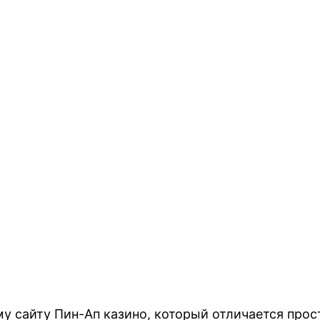
 сайту Пин-Ап казино, который отличается прост