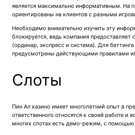
является максимально информативным. На пл
ориентированы на клиентов с разными игро
Необходимо внимательно изучить эту информ
блокируется, ведь компания предоставляет с
(ординар, экспресс и система). Для беттинг
предусмотрены действующими правилами игр
Слоты
Пин Ап казино имеет многолетний опыт в пр
ответственного относятся к своей работе и 
многих слотах есть демо-режим, с помощью 