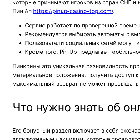
которые принимают игроков из стран СНГ и 
Пин Ап
https://pinup-casino-top.com/
.
Сервис работает по проверенной времен
Рекомендуется выбирать автоматы с выс
Пользователи социальных сетей могут и
Кроме того, Pin Up предлагает мобильно
Пинкоины это уникальная разновидность про
материальное положение, получить доступ к
максимальный возврат не может превышать 
Что нужно знать об он
Его бонусный раздел включает в себя ежеча
эксклюзивными акциями, которые проводятся 