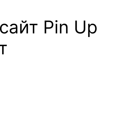
сайт Pin Up
т