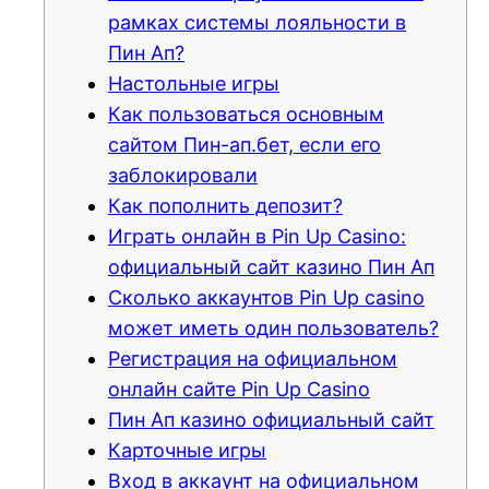
рамках системы лояльности в
Пин Ап?
Настольные игры
Как пользоваться основным
сайтом Пин-ап.бет, если его
заблокировали
Как пополнить депозит?
Играть онлайн в Pin Up Casino:
официальный сайт казино Пин Ап
Сколько аккаунтов Pin Up casino
может иметь один пользователь?
Регистрация на официальном
онлайн сайте Pin Up Casino
Пин Ап казино официальный сайт
Карточные игры
Вход в аккаунт на официальном