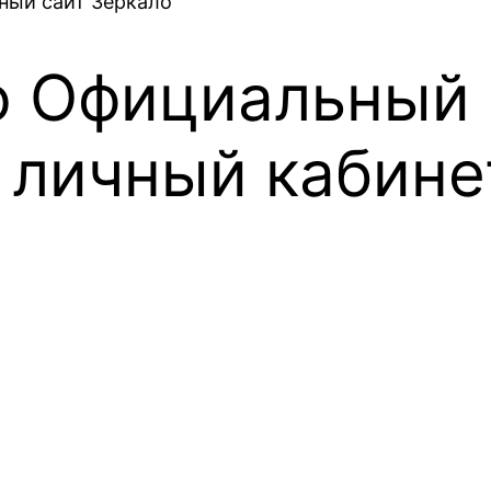
ьный сайт Зеркало
о Официальный 
в личный кабине