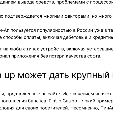
данием вывода средств, проблемами с процессо
ино подтверждается многими факторами, но мног
-Ап пользуется популярностью в России уже в те
е способы оплаты, включая дебетовые и кредитн
т на любых типах устройств, включая устаревши
онал приложения без потери качества софта.
in up может дать крупны
ры, предложенные на сайте. Исключением являют
пополнения баланса. PinUp Casino – яркий приме
ловия для своих посетителей. Несомненно, ПинА