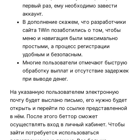
первый раз, ему необходимо завести
аккаунт.
В дополнение скажем, что разработчики
сайта 1Win позаботились о том, чтобы
меню и навигация были максимально
простыми, а процесс регистрации
удобным и безопасным.
Многие пользователи отмечают быструю
обработку выплат и отсутствие задержек
при выводе денег.
На указанную пользователем электронную
почту будет выслано письмо, его нужно будет
открыть и перейти по ссылке представленной
в нём. После этого беттор сможет
осуществлять вход в личный кабинет. Чтобы
зайти потребуется использоваться