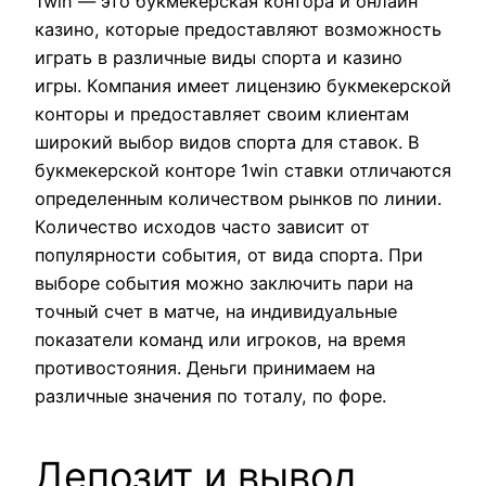
1win — это букмекерская контора и онлайн
казино, которые предоставляют возможность
играть в различные виды спорта и казино
игры. Компания имеет лицензию букмекерской
конторы и предоставляет своим клиентам
широкий выбор видов спорта для ставок. В
букмекерской конторе 1win ставки отличаются
определенным количеством рынков по линии.
Количество исходов часто зависит от
популярности события, от вида спорта. При
выборе события можно заключить пари на
точный счет в матче, на индивидуальные
показатели команд или игроков, на время
противостояния. Деньги принимаем на
различные значения по тоталу, по форе.
Депозит и вывод