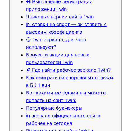
📲 Выполнение регистрации
приложении 1win
Языковые версии сайта 1win
IN ставки на спорт — ак ставить с
высоким коэффициенто
😏 1win зеркало, для чего
используют?
Бонусы и акции для новых
пользователей 1win
🔎 Где найти рабочее зеркало 1win?
Как выиграть на спортивных ставках
в БК 1 вин
Вот какими методами вы можете
попасть на сайт 1win:
Популярные букмекеры
in зеркало официального сайта
рабочее на сегодня
Регистрация на сайте 1win и