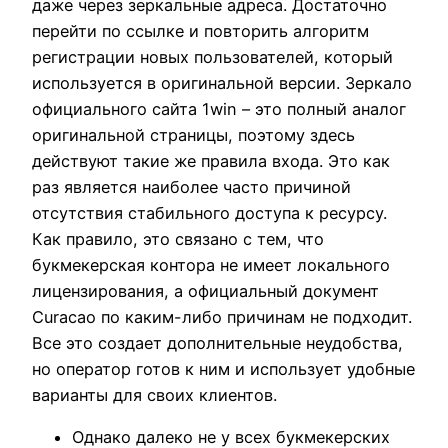
даже через зеркальные адреса. Достаточно
перейти по ссылке и повторить алгоритм
регистрации новых пользователей, который
используется в оригинальной версии. Зеркало
официального сайта 1win – это полный аналог
оригинальной страницы, поэтому здесь
действуют такие же правила входа. Это как
раз является наиболее часто причиной
отсутствия стабильного доступа к ресурсу.
Как правило, это связано с тем, что
букмекерская контора не имеет локального
лицензирования, а официальный документ
Curacao по каким-либо причинам не подходит.
Все это создает дополнительные неудобства,
но оператор готов к ним и использует удобные
варианты для своих клиентов.
Однако далеко не у всех букмекерских