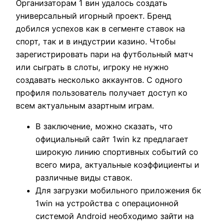
Организаторам 1 вин удалось создать
универсальный игорный проект. Бренд
добился успехов как в сегменте ставок на
спорт, так и в индустрии казино. Чтобы
зарегистрировать пари на футбольный матч
или сыграть в слоты, игроку не нужно
создавать несколько аккаунтов. С одного
профиля пользователь получает доступ ко
всем актуальным азартным играм.
В заключение, можно сказать, что
официальный сайт 1win kz предлагает
широкую линию спортивных событий со
всего мира, актуальные коэффициенты и
различные виды ставок.
Для загрузки мобильного приложения бк
1win на устройства с операционной
системой Android необходимо зайти на