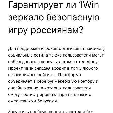
Гарантирует ли 1Win
зеркало безопасную
игру россиянам?
Для поддержки игроков организован лайв-чат,
социальные сети, а также пользователи могут
побеседовать с консультантом по телефону.
Проект 1вин сегодня входит в топ 3 любого
независимого рейтинга. Платформа
объединяет в себе букмекерскую контору и
онлайн-казино, в которых пользователи
смогут регистрировать пари на деньги с
ежедневными бонусами.
Запустить пробную версию удастся и без