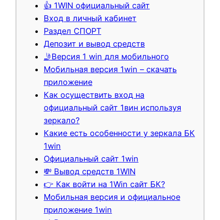
👍 1WIN официальный сайт
Вход в личный кабинет
Раздел СПОРТ
Депозит и вывод средств
🤳Версия 1 win для мобильного
Мобильная версия 1win – скачать
приложение
Как осуществить вход на
официальный сайт 1вин используя
зеркало?
Какие есть особенности у зеркала БК
1win
Официальный сайт 1win
💸 Вывод средств 1WIN
👉 Как войти на 1Win сайт БК?
Мобильная версия и официальное
приложение 1win