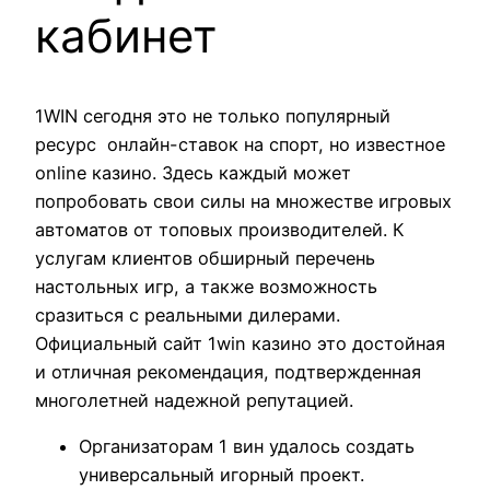
кабинет
1WIN сегодня это не только популярный
ресурс онлайн-ставок на спорт, но известное
online казино. Здесь каждый может
попробовать свои силы на множестве игровых
автоматов от топовых производителей. К
услугам клиентов обширный перечень
настольных игр, а также возможность
сразиться с реальными дилерами.
Официальный сайт 1win казино это достойная
и отличная рекомендация, подтвержденная
многолетней надежной репутацией.
Организаторам 1 вин удалось создать
универсальный игорный проект.