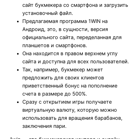
сайт букмекера со смартфона и загрузить
установочный файл.
Предлагаемая программа 1WIN на
Андроид, это, в сущности, версия
официального сайта, переделанная для
планшетов и смартфонов.
Она находится в правом верхнем углу
сайта и доступна для всех пользователей.
Так, например, букмекер может
предложить для своих клиентов
приветственный бонус на пополнение
счета в размере до 500%.
Сразу с открытием игры получаете
виртуальную валюту, которую можно
использовать для вращения барабанов,
заключения пари.