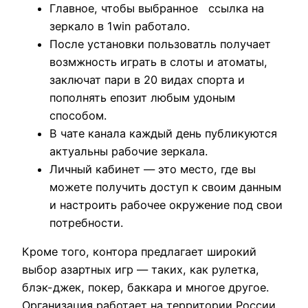
Главное, чтобы выбранное ссылка на
зеркало в 1win работало.
После установки пользоватль получает
возмжность играть в слоты и атоматы,
заключат пари в 20 видах спорта и
пополнять епозит любым удоным
способом.
В чате канала каждый день публикуются
актуальны рабочие зеркала.
Личный кабинет — это место, где вы
можете получить доступ к своим данным
и настроить рабочее окружение под свои
потребности.
Кроме того, контора предлагает широкий
выбор азартных игр — таких, как рулетка,
блэк-джек, покер, баккара и многое другое.
Организация работает на территории России