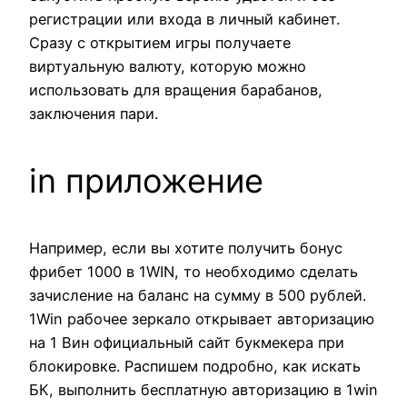
регистрации или входа в личный кабинет.
Сразу с открытием игры получаете
виртуальную валюту, которую можно
использовать для вращения барабанов,
заключения пари.
in приложение
Например, если вы хотите получить бонус
фрибет 1000 в 1WIN, то необходимо сделать
зачисление на баланс на сумму в 500 рублей.
1Win рабочее зеркало открывает авторизацию
на 1 Вин официальный сайт букмекера при
блокировке. Распишем подробно, как искать
БК, выполнить бесплатную авторизацию в 1win