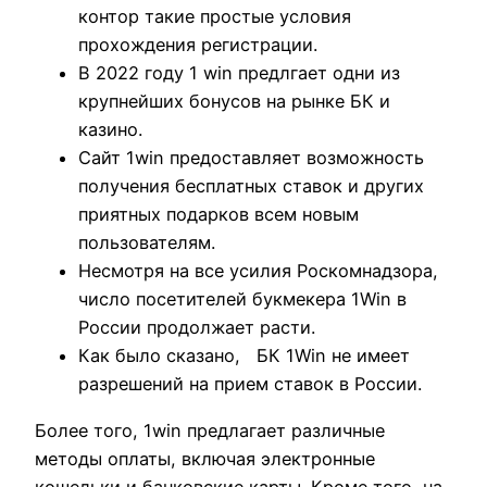
контор такие простые условия
прохождения регистрации.
В 2022 году 1 win предлгает одни из
крупнейших бонусов на рынке БК и
казино.
Сайт 1win предоставляет возможность
получения бесплатных ставок и других
приятных подарков всем новым
пользователям.
Несмотря на все усилия Роскомнадзора,
число посетителей букмекера 1Win в
России продолжает расти.
Как было сказано, БК 1Win не имеет
разрешений на прием ставок в России.
Более того, 1win предлагает различные
методы оплаты, включая электронные
кошельки и банковские карты. Кроме того, на