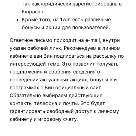
так как юридически зарегистрирована в
Кюрасао.
Кроме того, на 1win есть различные
бонусы и акции для пользователей.
Ответное письмо приходит на e-mail, внутри
указан рабочий линк. Рекомендуем в личном
кабинете ван Вин подписаться на рассылку по
интересующей теме. Это позволит получать
предложения и сообения сведения о
проведении актуальных акциях, бонусы в и
программах 1 Вин официальный сайт.
Обязательно выбираем действующие
контакты телефона и почты. Это будет
гарантировать свободный доступ к личному
кабинету и игровому счету.