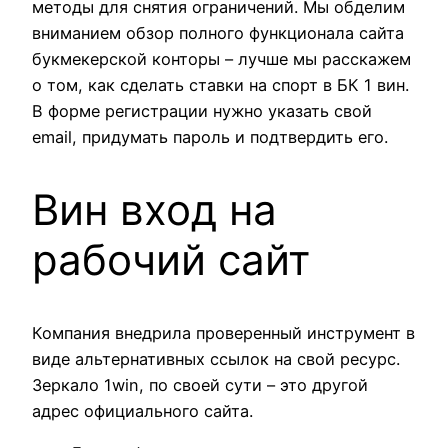
методы для снятия ограничений. Мы обделим
вниманием обзор полного функционала сайта
букмекерской конторы – лучше мы расскажем
о том, как сделать ставки на спорт в БК 1 вин.
В форме регистрации нужно указать свой
email, придумать пароль и подтвердить его.
Вин вход на
рабочий сайт
Компания внедрила проверенный инструмент в
виде альтернативных ссылок на свой ресурс.
Зеркало 1win, по своей сути – это другой
адрес официального сайта.