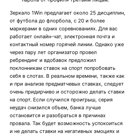
Зеркало 1Win предлагает около 25 дисциплин,
от футбола до флорбола, с 20 и более
маркерами в одних соревнованиях. Для вас
работает онлайн-чат, электронная почта и
контактный номер горячей линии. Однако уже
через пару лет организатор провел
ребрендинг и вдобавок предложил
поклонникам ставок на спорт попробовать
себя в слотах. В реальном времени, также как
и при анализе предматчевых ставках, следует
очень придирчиво и осторожно делать ставки
на спорт. Если случился проигрыш, серия
неудач снизился объем, банка лучше
остановится и разобраться в причинах
провала. Так будет возможность успокоиться
и не делать ставки на негативных эмоциях и