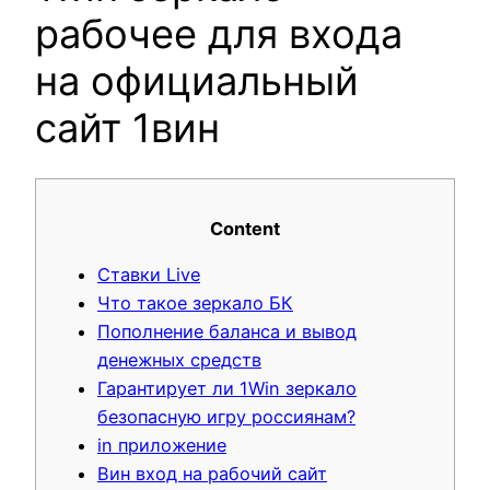
рабочее для входа
на официальный
сайт 1вин
Content
Ставки Live
Что такое зеркало БК
Пополнение баланса и вывод
денежных средств
Гарантирует ли 1Win зеркало
безопасную игру россиянам?
in приложение
Вин вход на рабочий сайт