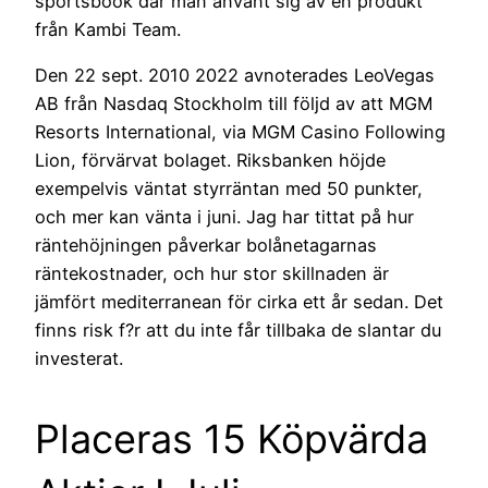
sportsbook där man använt sig av en produkt
från Kambi Team.
Den 22 sept. 2010 2022 avnoterades LeoVegas
AB från Nasdaq Stockholm till följd av att MGM
Resorts International, via MGM Casino Following
Lion, förvärvat bolaget. Riksbanken höjde
exempelvis väntat styrräntan med 50 punkter,
och mer kan vänta i juni. Jag har tittat på hur
räntehöjningen påverkar bolånetagarnas
räntekostnader, och hur stor skillnaden är
jämfört mediterranean för cirka ett år sedan. Det
finns risk f?r att du inte får tillbaka de slantar du
investerat.
Placeras 15 Köpvärda