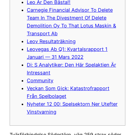
Leo Är Den Bästa!!
Carnegie Financial Advisor To Delete
Team In The Divestment Of Delete
Demolition Oy To That Lotus Maskin &
Transport Ab
Leov Resultaträkning
Leovegas Ab Q1: Kvartalsrapport 1
Januari — 31 Mars 2022
Di: S Analytiker: Den Här Spelaktien Är
Intressant
Community
Veckan Som Gick: Katastrofrapport
Från Spelbolaget
Nyheter 12 00: Spelsektorn Ner Utefter
Vinstvarning
Tvärförbindelse Södertörn, väg 259 strax söder