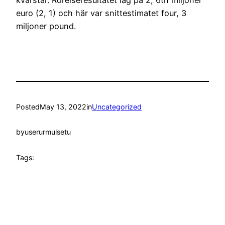
kvarstår. Rörelseresultatet låg på 2, 6th miljoner
euro (2, 1) och här var snittestimatet four, 3
miljoner pound.
Posted
May 13, 2022
in
Uncategorized
by
userurmulsetu
Tags: