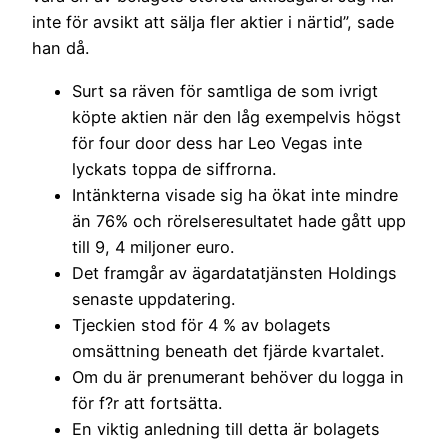
inte för avsikt att sälja fler aktier i närtid”, sade
han då.
Surt sa räven för samtliga de som ivrigt
köpte aktien när den låg exempelvis högst
för four door dess har Leo Vegas inte
lyckats toppa de siffrorna.
Intänkterna visade sig ha ökat inte mindre
än 76% och rörelseresultatet hade gått upp
till 9, 4 miljoner euro.
Det framgår av ägardatatjänsten Holdings
senaste uppdatering.
Tjeckien stod för 4 % av bolagets
omsättning beneath det fjärde kvartalet.
Om du är prenumerant behöver du logga in
för f?r att fortsätta.
En viktig anledning till detta är bolagets