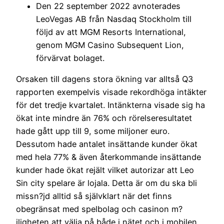
Den 22 september 2022 avnoterades
LeoVegas AB från Nasdaq Stockholm till
följd av att MGM Resorts International,
genom MGM Casino Subsequent Lion,
förvärvat bolaget.
Orsaken till dagens stora ökning var alltså Q3
rapporten exempelvis visade rekordhöga intäkter
för det tredje kvartalet. Intänkterna visade sig ha
ökat inte mindre än 76% och rörelseresultatet
hade gått upp till 9, some miljoner euro.
Dessutom hade antalet insättande kunder ökat
med hela 77% & även återkommande insättande
kunder hade ökat rejält vilket autorizar att Leo
Sin city spelare är lojala. Detta är om du ska bli
missn?jd alltid så självklart när det finns
obegränsat med spelbolag och casinon m?
jligheten att välja på både i nätet och i mobilen.