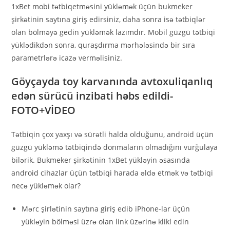
1xBet mobi tətbiqetməsini yükləmək üçün bukmeker
şirkətinin saytına giriş edirsiniz, daha sonra isə tətbiqlər
olan bölməyə gedin yükləmək lazımdır. Mobil güzgü tətbiqi
yüklədikdən sonra, quraşdırma mərhələsində bir sıra
parametrlərə icazə verməlisiniz.
Göyçayda toy karvanında avtoxuliqanlıq
edən sürücü inzibati həbs edildi-
FOTO+VİDEO
Tətbiqin çox yaxşı və sürətli halda olduğunu, android üçün
güzgü yükləmə tətbiqində donmaların olmadığını vurğulaya
bilərik. Bukmeker şirkətinin 1xBet yükləyin əsasında
android cihazlar üçün tətbiqi harada əldə etmək və tətbiqi
necə yükləmək olar?
Mərc şirlətinin saytına giriş edib iPhone-lar üçün
yükləyin bölməsi üzrə olan link üzərinə klikl edin