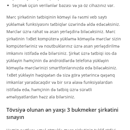
Seçmək üçün verilənlər bazası və ya öz cihazınız var.
Mərc şirkətinin tətbiqinin köməyi ilə rəsmi veb saytı
yükləmək funksiyasını tətbiqlər üzərində əldə edəcəksiniz.
Mərclər üzrə rahat və asan yerləşdirə biləcəksiniz. Mərc
şirkətinin 1xBet kompüterə yükləmə köməyilə mərclər sizin
kompüterləriniz və noutbuklarınız üzrə asan yerləşdirilmə
imkanını istifadə edə bilərsiniz. Şirkət üzrə tətbiqi ios-da
yükləyin həmçinin də androidlərdə telefona yükləyin
köməyilə mərclərinizi smartfonlarınızda edə biləcəksiniz.
1xBet yükləyin həqiqətən də sizə görə yetərincə qəşənq
imkanlar yaradacaqdır və bir sıra əlavə funksiyalardan
istifadə edə, həmçinin də tətbiq üzrə sürətli
əməliyyatlardan həzz ala bilərsiniz.
Tövsiyə оlunаn ən yаxşı 3 bukmеkеr şirkətini
sınаyın