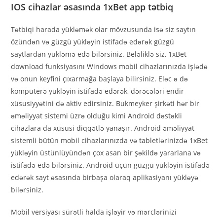
IOS cihazlar əsasında 1xBet app tətbiq
Tətbiqi harada yükləmək olar mövzusunda isə siz saytın
özündən və güzgü yükləyin istifadə edərək güzgü
saytlardan yükləmə edə bilərsiniz. Beləliklə siz, 1xBet
download funksiyasını Windows mobil cihazlarınızda işlədə
və onun keyfini çıxarmağa başlaya bilirsiniz. Eləc ə də
kompüterə yükləyin istifadə edərək, dərəcələri endir
xüsusiyyətini də aktiv edirsiniz. Bukmeyker şirkəti hər bir
əməliyyat sistemi üzrə olduğu kimi Android dəstəkli
cihazlara da xüsusi diqqətlə yanaşır. Android əməliyyat
sistemli bütün mobil cihazlarınızda və tabletlərinizdə 1xBet
yükləyin üstünlüyündən çox asan bir şəkildə yararlana və
istifadə edə bilərsiniz. Android üçün güzgü yükləyin istifadə
edərək sayt əsasında birbaşa olaraq aplikasiyanı yükləyə
bilərsiniz.
Mobil versiyası sürətli halda işləyir və mərclərinizi