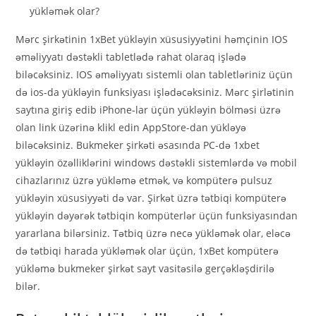
yükləmək olar?
Mərc şirkətinin 1xBet yükləyin xüsusiyyətini həmçinin IOS
əməliyyatı dəstəkli tabletlədə rahat olaraq işlədə
biləcəksiniz. IOS əməliyyatı sistemli olan tabletləriniz üçün
də ios-da yükləyin funksiyası işlədəcəksiniz. Mərc şirlətinin
saytına giriş edib iPhone-lar üçün yükləyin bölməsi üzrə
olan link üzərinə klikl edin AppStore-dan yükləyə
biləcəksiniz. Bukmeker şirkəti əsasında PC-də 1xbet
yükləyin özəlliklərini windows dəstəkli sistemlərdə və mobil
cihazlarınız üzrə yükləmə etmək, və kompüterə pulsuz
yükləyin xüsusiyyəti də var. Şirkət üzrə tətbiqi kompüterə
yükləyin dəyərək tətbiqin kompüterlər üçün funksiyasından
yararlana bilərsiniz. Tətbiq üzrə necə yükləmək olar, eləcə
də tətbiqi harada yükləmək olar üçün, 1xBet kompüterə
yükləmə bukmeker şirkət sayt vasitəsilə gerçəkləşdirilə
bilər.