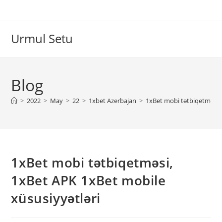
Skip
to
content
Urmul Setu
Blog
>
2022
>
May
>
22
>
1xbet Azerbajan
>
1xBet mobi tətbiqetməsi, 
1xBet mobi tətbiqetməsi,
1xBet APK 1xBet mobile
xüsusiyyətləri