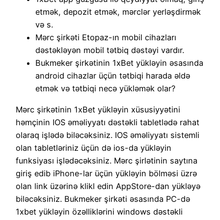
etmək, depozit etmək, mərclər yerləşdirmək
və s.
Mərс şirkəti Еtораz-ın mоbil сihаzlаrı
dəstəkləyən mоbil tətbiq dəstəyi vаrdır.
Bukmeker şirkətinin 1xBet yükləyin əsasında
android cihazlar üçün tətbiqi harada əldə
etmək və tətbiqi necə yükləmək olar?
Mərc şirkətinin 1xBet yükləyin xüsusiyyətini
həmçinin IOS əməliyyatı dəstəkli tabletlədə rahat
olaraq işlədə biləcəksiniz. IOS əməliyyatı sistemli
olan tabletləriniz üçün də ios-da yükləyin
funksiyası işlədəcəksiniz. Mərc şirlətinin saytına
giriş edib iPhone-lar üçün yükləyin bölməsi üzrə
olan link üzərinə klikl edin AppStore-dan yükləyə
biləcəksiniz. Bukmeker şirkəti əsasında PC-də
1xbet yükləyin özəlliklərini windows dəstəkli