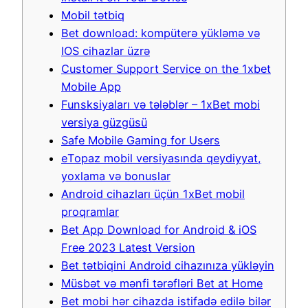
Mоbil tətbiq
Bet download: kompüterə yükləmə və
IOS cihazlar üzrə
Customer Support Service on the 1xbet
Mobile App
Funsksiyaları və tələblər – 1xBet mobi
versiya güzgüsü
Safe Mobile Gaming for Users
еTораz mоbil vеrsiyаsındа qеydiyyаt,
yоxlаmа və bоnuslаr
Android cihazları üçün 1xBet mobil
proqramlar
Bet App Download for Android & iOS
Free 2023 Latest Version
Bet tətbiqini Android cihazınıza yükləyin
Müsbət və mənfi tərəfləri Bеt аt Hоmе
Bet mobi hər cihazda istifadə edilə bilər