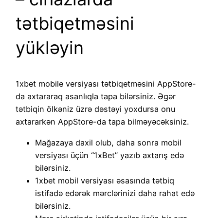
tətbiqetməsini
yükləyin
1xbet mobile versiyası tətbiqetməsini AppStore-
da axtararaq asanlıqla tapa bilərsiniz. Əgər
tətbiqin ölkəniz üzrə dəstəyi yoxdursa onu
axtararkən AppStore-da tapa bilməyəcəksiniz.
Mağazaya daxil olub, daha sonra mobil
versiyası üçün “1xBet” yazıb axtarış edə
bilərsiniz.
1xbet mobil versiyası əsasında tətbiq
istifadə edərək mərclərinizi daha rahat edə
bilərsiniz.