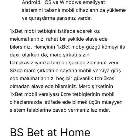
Android, IOS və Windows əməliyyat
sistemini tabanlı mobil cihazlarınıza yükləmə
və quraşdırma şansınız vardır.
1xBet mobi tətbiqini istifadə edərək öz
məlumatlarınızı rahat bir şəkildə əlavə edə
bilərsiniz. Həmçinin 1xBet moby güzgü köməyi ilə
daxil olarkən də, mərc şirkəti sizin
təhlükəsizliyinizə tam bir şəkildə zəmanət verir.
Sizdə mərc şirkətinin saytına mobil versiya giriş
edə məlumatlarınızı heç bir güvənlik təhlükəsi
olmadan əlavə edə bilərsiniz. Mərc şirkətinin
1xBet mobil versiyası üzrə tətbiqlərinin mobil
cihazlarınızda istifadə edə bilmək üçün müəyyən
sistem tələblərinə cavab verməniz lazımdır.
BŞ Bеt аt Hоmе