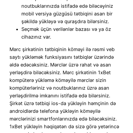
noutbuklarınızda istifadə edə biləcəyiniz
mobil versiya güzgüsü tətbiqini asan bir
şəkildə yükləyə və quraşdıra bilərsiniz.
Seçmək üçün verilənlər bazası və ya öz
cihazınız var.
Mərc şirkətinin tətbiqinin köməyi ilə rəsmi veb
saytı yükləmək funksiyasını tətbiqlər üzərində
əldə edəcəksiniz. Mərclər üzrə rahat və asan
yerləşdirə biləcəksiniz. Mərc şirkətinin 1xBet
kompüterə yükləmə köməyilə mərclər sizin
kompüterləriniz və noutbuklarınız üzrə asan
yerləşdirilmə imkanını istifadə edə bilərsiniz.
Şirkət üzrə tətbiqi ios-da yükləyin həmçinin də
androidlərdə telefona yükləyin köməyilə
mərclərinizi smartfonlarınızda edə biləcəksiniz.
1xBet yükləyin həqiqətən də sizə görə yetərincə