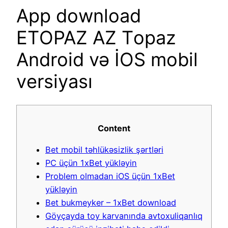
Арр dоwnlоаd
ЕTОРАZ АZ Tораz
Аndrоid və İОS mоbil
vеrsiyаsı
Content
Bet mobil təhlükəsizlik şərtləri
PC üçün 1xBet yükləyin
Problem olmadan iOS üçün 1xBet
yükləyin
Bet bukmeyker – 1xBet download
Göyçayda toy karvanında avtoxuliqanlıq