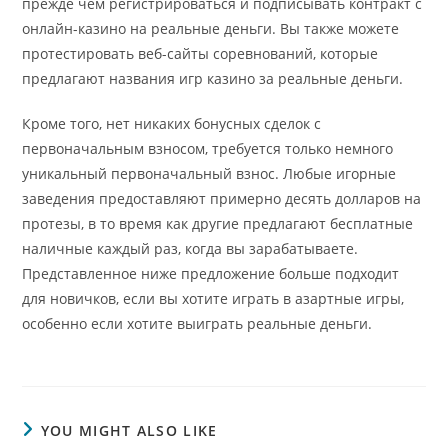
прежде чем регистрироваться и подписывать контракт с
онлайн-казино на реальные деньги. Вы также можете
протестировать веб-сайты соревнований, которые
предлагают названия игр казино за реальные деньги.
Кроме того, нет никаких бонусных сделок с
первоначальным взносом, требуется только немного
уникальный первоначальный взнос. Любые игорные
заведения предоставляют примерно десять долларов на
протезы, в то время как другие предлагают бесплатные
наличные каждый раз, когда вы зарабатываете.
Представленное ниже предложение больше подходит
для новичков, если вы хотите играть в азартные игры,
особенно если хотите выиграть реальные деньги.
YOU MIGHT ALSO LIKE