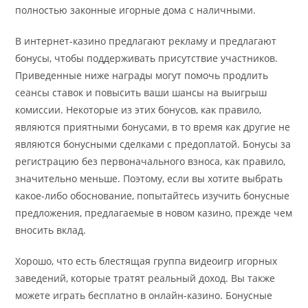
полностью законные игорные дома с наличными.
В интернет-казино предлагают рекламу и предлагают
бонусы, чтобы поддерживать присутствие участников.
Приведенные ниже награды могут помочь продлить
сеансы ставок и повысить ваши шансы на выигрыш
комиссии. Некоторые из этих бонусов, как правило,
являются приятными бонусами, в то время как другие не
являются бонусными сделками с предоплатой. Бонусы за
регистрацию без первоначального взноса, как правило,
значительно меньше. Поэтому, если вы хотите выбрать
какое-либо обоснование, попытайтесь изучить бонусные
предложения, предлагаемые в новом казино, прежде чем
вносить вклад.
Хорошо, что есть блестящая группа видеоигр игорных
заведений, которые тратят реальный доход. Вы также
можете играть бесплатно в онлайн-казино. Бонусные