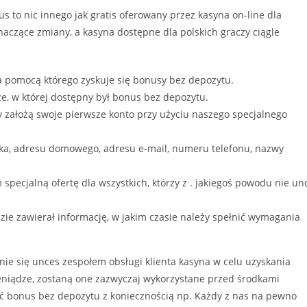
to nic innego jak gratis oferowany przez kasyna on-line dla
aczące zmiany, a kasyna dostępne dla polskich graczy ciągle
 pomocą którego zyskuje się bonusy bez depozytu.
e, w której dostępny był bonus bez depozytu.
y założą swoje pierwsze konto przy użyciu naszego specjalnego
iska, adresu domowego, adresu e-mail, numeru telefonu, nazwy
pecjalną ofertę dla wszystkich, którzy z . jakiegoś powodu nie un
ie zawierał informację, w jakim czasie należy spełnić wymagania
e się unces zespołem obsługi klienta kasyna w celu uzyskania
ieniądze, zostaną one zazwyczaj wykorzystane przed środkami
cić bonus bez depozytu z koniecznością np. Każdy z nas na pewno