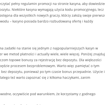
czytać pełny regulamin promocji na stronie kasyna, aby dowiedzie
epozytu. Niektóre kasyna wymagają użycia kodu promocyjnego, lecz
dostępna dla wszystkich nowych graczy, którzy założą swoje pierwsz
powodu – kasyno posiada bardzo rozbudowaną ofertę i każdy
ma zadatki na stanie się jednym z najpopularniejszych kasyn w
r we metod płatności i actually wiele, wiele więcej. Poniżej znajdu
raczom topowe bonusy za rejestrację bez depozytu. Dla większości
 będzie procesem bezproblemowym. Warto więc pamiętać o tym
us bez depozytu, ponieważ po tym czasie bonus przepadnie. Użycie i
dlatego też warto zapoznać się z kilkoma haczykami, zanim
iezawodne, oczywiście pod warunkiem, że korzystamy z godnego