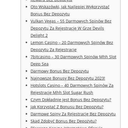
Oto Wskazówki, Jak Najlepiej Wykorzystać
Bonus Bez Depozytu
Vulkan Vegas – 55 Darmowych Spinów Bez
Depozytu Za Rejestrację W Grze Devils
Delight 2
Lemon Casino – 20 Darmowych Spinów Bez
Depozytu Za Rejestracje
7bitcasino – 30 Darmowych Spinów Mhh Slot
Deep Sea
Darmowy Bonus Bez Depozytu
Najnowsze Bonusy Bez Depozytu 2023!
Hotslots Casino – 40 Darmowych Spinów Za
Rejestrację Mhh Slot Sugar Rush
Czym Dokładnie Jest Bonus Bez Depozytu?
Jak Korzystać Z Bonusu Bez Depozytu?
Darmowe Spiny Za Rejestrację Bez Depozytu
Skąd Zdobyć Bonus Bez Depozytu?