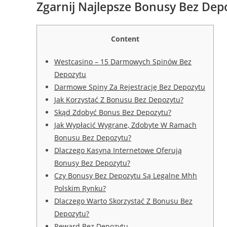
Zgarnij Najlepsze Bonusy Bez Dep
Content
Westcasino – 15 Darmowych Spinów Bez
Depozytu
Darmowe Spiny Za Rejestrację Bez Depozytu
Jak Korzystać Z Bonusu Bez Depozytu?
Skąd Zdobyć Bonus Bez Depozytu?
Jak Wypłacić Wygrane, Zdobyte W Ramach
Bonusu Bez Depozytu?
Dlaczego Kasyna Internetowe Oferują
Bonusy Bez Depozytu?
Czy Bonusy Bez Depozytu Są Legalne Mhh
Polskim Rynku?
Dlaczego Warto Skorzystać Z Bonusu Bez
Depozytu?
Reward Bez Depozytu