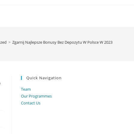
ized
>
Zgarnij Najlepsze Bonusy Bez Depozytu W Polsce W 2023
Quick Navigation
e
Team
Our Programmes
Contact Us