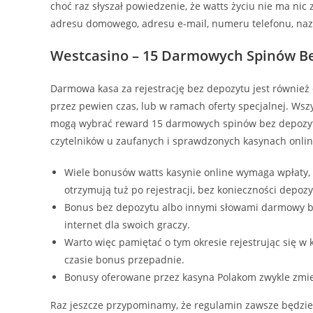
choć raz słyszał powiedzenie, że watts życiu nie ma nic
adresu domowego, adresu e-mail, numeru telefonu, nazwy
Westcasino – 15 Darmowych Spinów B
Darmowa kasa za rejestrację bez depozytu jest również 
przez pewien czas, lub w ramach oferty specjalnej. Wszy
mogą wybrać reward 15 darmowych spinów bez depozytu
czytelników u zaufanych i sprawdzonych kasynach online
Wiele bonusów watts kasynie online wymaga wpłaty,
otrzymują tuż po rejestracji, bez konieczności depozy
Bonus bez depozytu albo innymi słowami darmowy bon
internet dla swoich graczy.
Warto więc pamiętać o tym okresie rejestrując się w
czasie bonus przepadnie.
Bonusy oferowane przez kasyna Polakom zwykle zmien
Raz jeszcze przypominamy, że regulamin zawsze będzie 