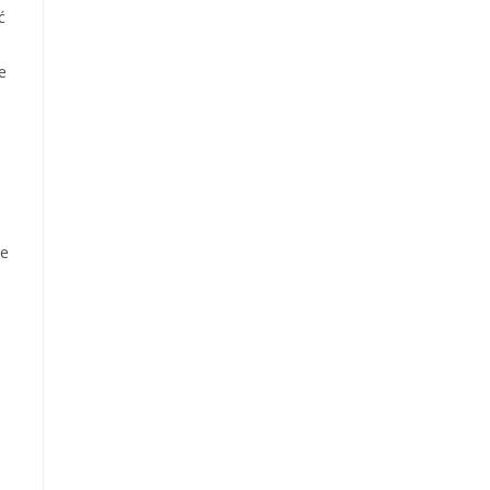
ć
e
je