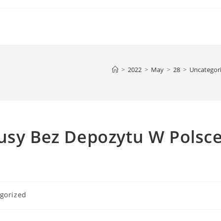
>
2022
>
May
>
28
>
Uncategor
nusy Bez Depozytu W Polsc
gorized