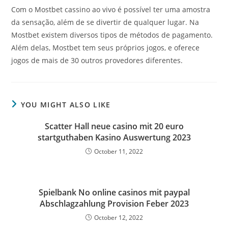
Com o Mostbet cassino ao vivo é possível ter uma amostra
da sensação, além de se divertir de qualquer lugar. Na
Mostbet existem diversos tipos de métodos de pagamento.
Além delas, Mostbet tem seus próprios jogos, e oferece
jogos de mais de 30 outros provedores diferentes.
YOU MIGHT ALSO LIKE
Scatter Hall neue casino mit 20 euro
startguthaben Kasino Auswertung 2023
October 11, 2022
Spielbank No online casinos mit paypal
Abschlagzahlung Provision Feber 2023
October 12, 2022