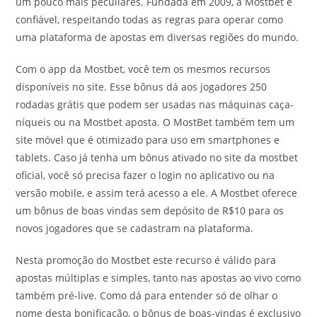
um pouco mais peculiares. Fundada em 2009, a Mostbet é
confiável, respeitando todas as regras para operar como
uma plataforma de apostas em diversas regiões do mundo.
Com o app da Mostbet, você tem os mesmos recursos
disponíveis no site. Esse bônus dá aos jogadores 250
rodadas grátis que podem ser usadas nas máquinas caça-
níqueis ou na Mostbet aposta. O MostBet também tem um
site móvel que é otimizado para uso em smartphones e
tablets. Caso já tenha um bônus ativado no site da mostbet
oficial, você só precisa fazer o login no aplicativo ou na
versão mobile, e assim terá acesso a ele. A Mostbet oferece
um bônus de boas vindas sem depósito de R$10 para os
novos jogadores que se cadastram na plataforma.
Nesta promoção do Mostbet este recurso é válido para
apostas múltiplas e simples, tanto nas apostas ao vivo como
também pré-live. Como dá para entender só de olhar o
nome desta bonificação, o bônus de boas-vindas é exclusivo