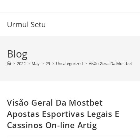
Skip
to
content
Urmul Setu
Blog
>
2022
>
May
>
29
>
Uncategorized
>
Visão Geral Da Mostbet Apos
Visão Geral Da Mostbet
Apostas Esportivas Legais E
Cassinos On-line Artig