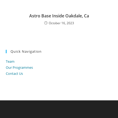
Astro Base Inside Oakdale, Ca
October 16, 2023
Quick Navigation
Team
Our Programmes
Contact Us