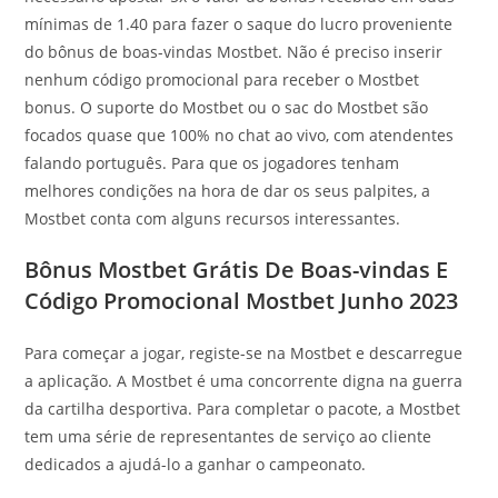
mínimas de 1.40 para fazer o saque do lucro proveniente
do bônus de boas-vindas Mostbet. Não é preciso inserir
nenhum código promocional para receber o Mostbet
bonus. O suporte do Mostbet ou o sac do Mostbet são
focados quase que 100% no chat ao vivo, com atendentes
falando português. Para que os jogadores tenham
melhores condições na hora de dar os seus palpites, a
Mostbet conta com alguns recursos interessantes.
Bônus Mostbet Grátis De Boas-vindas E
Código Promocional Mostbet Junho 2023
Para começar a jogar, registe-se na Mostbet e descarregue
a aplicação. A Mostbet é uma concorrente digna na guerra
da cartilha desportiva. Para completar o pacote, a Mostbet
tem uma série de representantes de serviço ao cliente
dedicados a ajudá-lo a ganhar o campeonato.