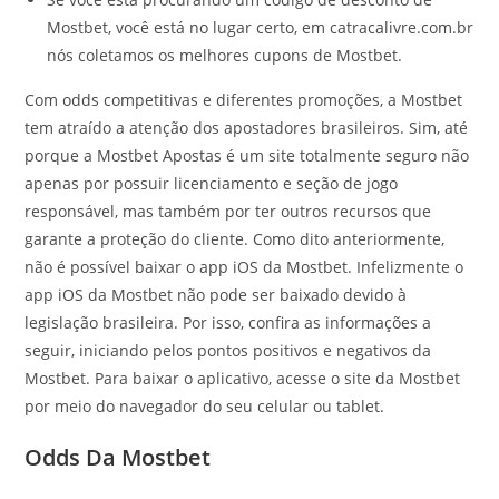
Mostbet, você está no lugar certo, em catracalivre.com.br
nós coletamos os melhores cupons de Mostbet.
Com odds competitivas e diferentes promoções, a Mostbet
tem atraído a atenção dos apostadores brasileiros. Sim, até
porque a Mostbet Apostas é um site totalmente seguro não
apenas por possuir licenciamento e seção de jogo
responsável, mas também por ter outros recursos que
garante a proteção do cliente. Como dito anteriormente,
não é possível baixar o app iOS da Mostbet. Infelizmente o
app iOS da Mostbet não pode ser baixado devido à
legislação brasileira. Por isso, confira as informações a
seguir, iniciando pelos pontos positivos e negativos da
Mostbet. Para baixar o aplicativo, acesse o site da Mostbet
por meio do navegador do seu celular ou tablet.
Odds Da Mostbet