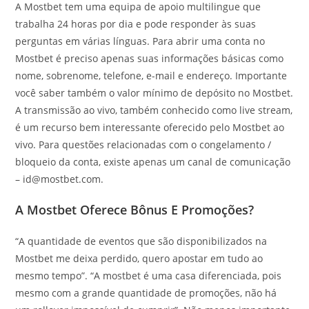
A Mostbet tem uma equipa de apoio multilingue que
trabalha 24 horas por dia e pode responder às suas
perguntas em várias línguas. Para abrir uma conta no
Mostbet é preciso apenas suas informações básicas como
nome, sobrenome, telefone, e-mail e endereço. Importante
você saber também o valor mínimo de depósito no Mostbet.
A transmissão ao vivo, também conhecido como live stream,
é um recurso bem interessante oferecido pelo Mostbet ao
vivo. Para questões relacionadas com o congelamento /
bloqueio da conta, existe apenas um canal de comunicação
– id@mostbet.com.
A Mostbet Oferece Bônus E Promoções?
“A quantidade de eventos que são disponibilizados na
Mostbet me deixa perdido, quero apostar em tudo ao
mesmo tempo”. “A mostbet é uma casa diferenciada, pois
mesmo com a grande quantidade de promoções, não há