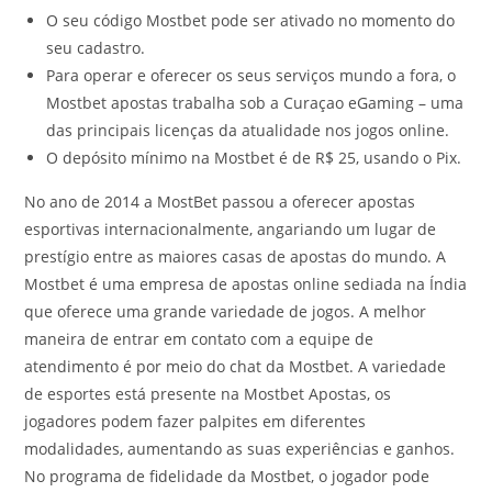
O seu código Mostbet pode ser ativado no momento do
seu cadastro.
Para operar e oferecer os seus serviços mundo a fora, o
Mostbet apostas trabalha sob a Curaçao eGaming – uma
das principais licenças da atualidade nos jogos online.
O depósito mínimo na Mostbet é de R$ 25, usando o Pix.
No ano de 2014 a MostBet passou a oferecer apostas
esportivas internacionalmente, angariando um lugar de
prestígio entre as maiores casas de apostas do mundo. A
Mostbet é uma empresa de apostas online sediada na Índia
que oferece uma grande variedade de jogos. A melhor
maneira de entrar em contato com a equipe de
atendimento é por meio do chat da Mostbet. A variedade
de esportes está presente na Mostbet Apostas, os
jogadores podem fazer palpites em diferentes
modalidades, aumentando as suas experiências e ganhos.
No programa de fidelidade da Mostbet, o jogador pode