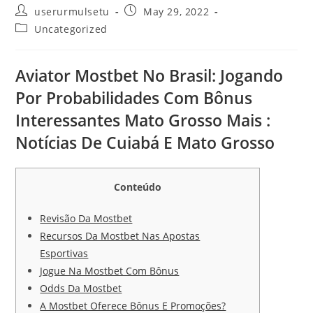
Post
Post
userurmulsetu
May 29, 2022
author:
published:
Post
Uncategorized
category:
Aviator Mostbet No Brasil: Jogando
Por Probabilidades Com Bônus
Interessantes Mato Grosso Mais :
Notícias De Cuiabá E Mato Grosso
Conteúdo
Revisão Da Mostbet
Recursos Da Mostbet Nas Apostas
Esportivas
Jogue Na Mostbet Com Bônus
Odds Da Mostbet
A Mostbet Oferece Bônus E Promoções?