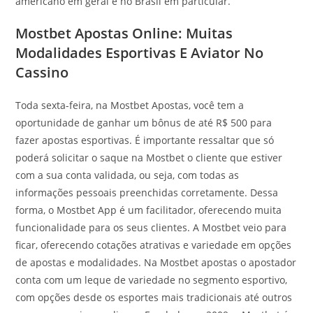
americano em geral e no Brasil em particular.
Mostbet Apostas Online: Muitas
Modalidades Esportivas E Aviator No
Cassino
Toda sexta-feira, na Mostbet Apostas, você tem a
oportunidade de ganhar um bônus de até R$ 500 para
fazer apostas esportivas. É importante ressaltar que só
poderá solicitar o saque na Mostbet o cliente que estiver
com a sua conta validada, ou seja, com todas as
informações pessoais preenchidas corretamente. Dessa
forma, o Mostbet App é um facilitador, oferecendo muita
funcionalidade para os seus clientes. A Mostbet veio para
ficar, oferecendo cotações atrativas e variedade em opções
de apostas e modalidades. Na Mostbet apostas o apostador
conta com um leque de variedade no segmento esportivo,
com opções desde os esportes mais tradicionais até outros