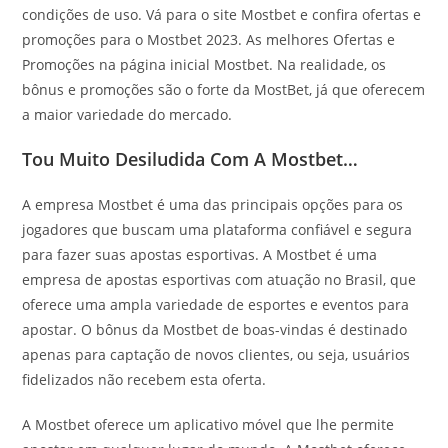
condições de uso. Vá para o site Mostbet e confira ofertas e
promoções para o Mostbet 2023. As melhores Ofertas e
Promoções na página inicial Mostbet. Na realidade, os
bônus e promoções são o forte da MostBet, já que oferecem
a maior variedade do mercado.
Tou Muito Desiludida Com A Mostbet…
A empresa Mostbet é uma das principais opções para os
jogadores que buscam uma plataforma confiável e segura
para fazer suas apostas esportivas. A Mostbet é uma
empresa de apostas esportivas com atuação no Brasil, que
oferece uma ampla variedade de esportes e eventos para
apostar. O bônus da Mostbet de boas-vindas é destinado
apenas para captação de novos clientes, ou seja, usuários
fidelizados não recebem esta oferta.
A Mostbet oferece um aplicativo móvel que lhe permite