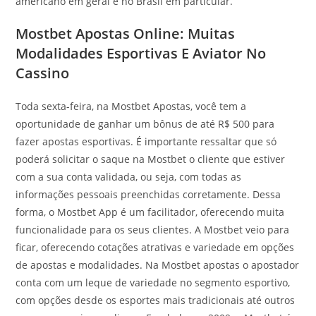
americano em geral e no Brasil em particular.
Mostbet Apostas Online: Muitas
Modalidades Esportivas E Aviator No
Cassino
Toda sexta-feira, na Mostbet Apostas, você tem a
oportunidade de ganhar um bônus de até R$ 500 para
fazer apostas esportivas. É importante ressaltar que só
poderá solicitar o saque na Mostbet o cliente que estiver
com a sua conta validada, ou seja, com todas as
informações pessoais preenchidas corretamente. Dessa
forma, o Mostbet App é um facilitador, oferecendo muita
funcionalidade para os seus clientes. A Mostbet veio para
ficar, oferecendo cotações atrativas e variedade em opções
de apostas e modalidades. Na Mostbet apostas o apostador
conta com um leque de variedade no segmento esportivo,
com opções desde os esportes mais tradicionais até outros