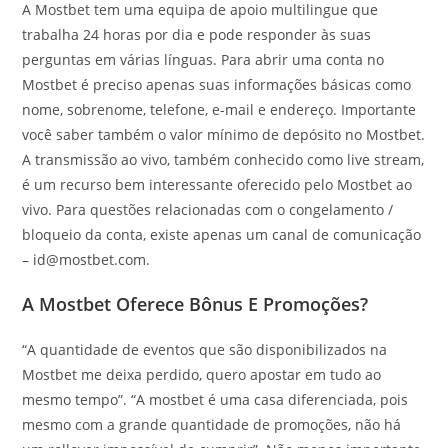
A Mostbet tem uma equipa de apoio multilingue que
trabalha 24 horas por dia e pode responder às suas
perguntas em várias línguas. Para abrir uma conta no
Mostbet é preciso apenas suas informações básicas como
nome, sobrenome, telefone, e-mail e endereço. Importante
você saber também o valor mínimo de depósito no Mostbet.
A transmissão ao vivo, também conhecido como live stream,
é um recurso bem interessante oferecido pelo Mostbet ao
vivo. Para questões relacionadas com o congelamento /
bloqueio da conta, existe apenas um canal de comunicação
– id@mostbet.com.
A Mostbet Oferece Bônus E Promoções?
“A quantidade de eventos que são disponibilizados na
Mostbet me deixa perdido, quero apostar em tudo ao
mesmo tempo”. “A mostbet é uma casa diferenciada, pois
mesmo com a grande quantidade de promoções, não há