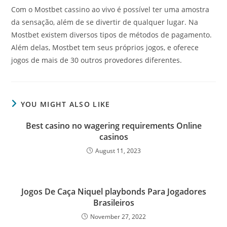
Com o Mostbet cassino ao vivo é possível ter uma amostra
da sensação, além de se divertir de qualquer lugar. Na
Mostbet existem diversos tipos de métodos de pagamento.
Além delas, Mostbet tem seus próprios jogos, e oferece
jogos de mais de 30 outros provedores diferentes.
YOU MIGHT ALSO LIKE
Best casino no wagering requirements Online
casinos
August 11, 2023
Jogos De Caça Niquel playbonds Para Jogadores
Brasileiros
November 27, 2022