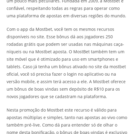
um pouco mais peculiares. Fundada em 2009, a Mostbet é
confiável, respeitando todas as regras para operar como
uma plataforma de apostas em diversas regiões do mundo.
Com o app da Mostbet, você tem os mesmos recursos
disponíveis no site. Esse bônus dá aos jogadores 250
rodadas grátis que podem ser usadas nas máquinas caça-
níqueis ou na Mostbet aposta. O MostBet também tem um
site móvel que é otimizado para uso em smartphones e
tablets. Caso já tenha um bônus ativado no site da mostbet
oficial, você só precisa fazer o login no aplicativo ou na
versão mobile, e assim terá acesso a ele. A Mostbet oferece
um bônus de boas vindas sem depósito de R$10 para os
novos jogadores que se cadastram na plataforma.
Nesta promoção do Mostbet este recurso é válido para
apostas múltiplas e simples, tanto nas apostas ao vivo como
também pré-live. Como dá para entender só de olhar o
nome desta bonificação, o bônus de boas-vindas é exclusivo