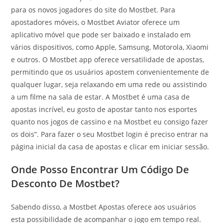
para os novos jogadores do site do Mostbet. Para
apostadores móveis, o Mostbet Aviator oferece um
aplicativo móvel que pode ser baixado e instalado em
vários dispositivos, como Apple, Samsung, Motorola, Xiaomi
e outros. O Mostbet app oferece versatilidade de apostas,
permitindo que os usuários apostem convenientemente de
qualquer lugar, seja relaxando em uma rede ou assistindo
a um filme na sala de estar. A Mostbet é uma casa de
apostas incrível, eu gosto de apostar tanto nos esportes
quanto nos jogos de cassino e na Mostbet eu consigo fazer
os dois”. Para fazer o seu Mostbet login é preciso entrar na
página inicial da casa de apostas e clicar em iniciar sessão.
Onde Posso Encontrar Um Código De
Desconto De Mostbet?
Sabendo disso, a Mostbet Apostas oferece aos usuários
esta possibilidade de acompanhar o jogo em tempo real.