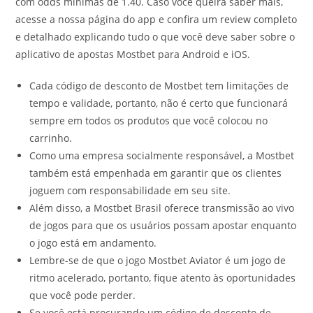
com odds mínimas de 1.40. Caso você queira saber mais,
acesse a nossa página do app e confira um review completo
e detalhado explicando tudo o que você deve saber sobre o
aplicativo de apostas Mostbet para Android e iOS.
Cada código de desconto de Mostbet tem limitações de
tempo e validade, portanto, não é certo que funcionará
sempre em todos os produtos que você colocou no
carrinho.
Como uma empresa socialmente responsável, a Mostbet
também está empenhada em garantir que os clientes
joguem com responsabilidade em seu site.
Além disso, a Mostbet Brasil oferece transmissão ao vivo
de jogos para que os usuários possam apostar enquanto
o jogo está em andamento.
Lembre-se de que o jogo Mostbet Aviator é um jogo de
ritmo acelerado, portanto, fique atento às oportunidades
que você pode perder.
Se você está procurando um código de desconto de