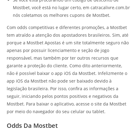
Mostbet, você está no lugar certo, em catracalivre.com.br
nós coletamos os melhores cupons de Mostbet.
Com odds competitivas e diferentes promoções, a Mostbet
tem atraído a atenção dos apostadores brasileiros. Sim, até
porque a Mostbet Apostas é um site totalmente seguro não
apenas por possuir licenciamento e seção de jogo
responsável, mas também por ter outros recursos que
garante a proteção do cliente. Como dito anteriormente,
não é possível baixar o app iOS da Mostbet. Infelizmente o
app iOS da Mostbet não pode ser baixado devido à
legislação brasileira. Por isso, confira as informações a
seguir, iniciando pelos pontos positivos e negativos da
Mostbet. Para baixar o aplicativo, acesse o site da Mostbet
por meio do navegador do seu celular ou tablet.
Odds Da Mostbet