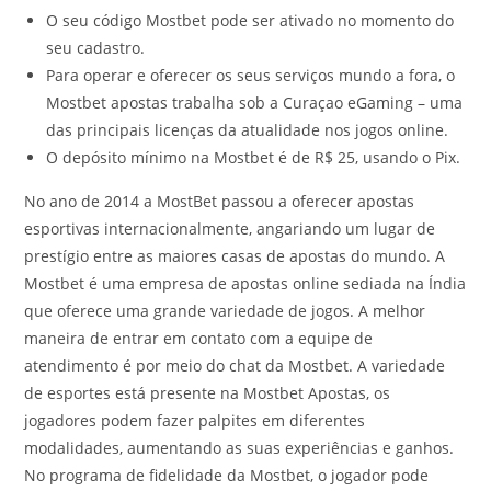
O seu código Mostbet pode ser ativado no momento do
seu cadastro.
Para operar e oferecer os seus serviços mundo a fora, o
Mostbet apostas trabalha sob a Curaçao eGaming – uma
das principais licenças da atualidade nos jogos online.
O depósito mínimo na Mostbet é de R$ 25, usando o Pix.
No ano de 2014 a MostBet passou a oferecer apostas
esportivas internacionalmente, angariando um lugar de
prestígio entre as maiores casas de apostas do mundo. A
Mostbet é uma empresa de apostas online sediada na Índia
que oferece uma grande variedade de jogos. A melhor
maneira de entrar em contato com a equipe de
atendimento é por meio do chat da Mostbet. A variedade
de esportes está presente na Mostbet Apostas, os
jogadores podem fazer palpites em diferentes
modalidades, aumentando as suas experiências e ganhos.
No programa de fidelidade da Mostbet, o jogador pode