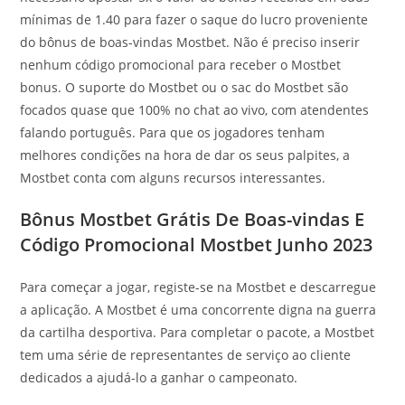
mínimas de 1.40 para fazer o saque do lucro proveniente
do bônus de boas-vindas Mostbet. Não é preciso inserir
nenhum código promocional para receber o Mostbet
bonus. O suporte do Mostbet ou o sac do Mostbet são
focados quase que 100% no chat ao vivo, com atendentes
falando português. Para que os jogadores tenham
melhores condições na hora de dar os seus palpites, a
Mostbet conta com alguns recursos interessantes.
Bônus Mostbet Grátis De Boas-vindas E
Código Promocional Mostbet Junho 2023
Para começar a jogar, registe-se na Mostbet e descarregue
a aplicação. A Mostbet é uma concorrente digna na guerra
da cartilha desportiva. Para completar o pacote, a Mostbet
tem uma série de representantes de serviço ao cliente
dedicados a ajudá-lo a ganhar o campeonato.