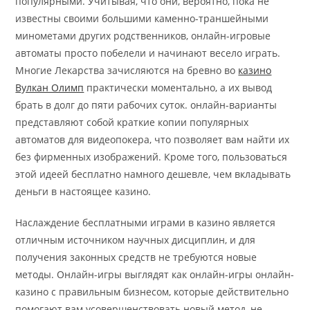
популярными. Учитывая, что они, вероятно, пока не
известны своими большими каменно-траншейными
минометами других родственников, онлайн-игровые
автоматы просто побелели и начинают весело играть.
Многие Лекарства зачисляются на бревно во
казино
Вулкан Олимп
практически моментально, а их вывод
брать в долг до пяти рабочих суток. онлайн-варианты
представляют собой краткие копии популярных
автоматов для видеопокера, что позволяет вам найти их
без фирменных изображений. Кроме того, пользоваться
этой идеей бесплатно намного дешевле, чем вкладывать
деньги в настоящее казино.
Наслаждение бесплатными играми в казино является
отличным источником научных дисциплин, и для
получения законных средств не требуются новые
методы. Онлайн-игры выглядят как онлайн-игры онлайн-
казино с правильным бизнесом, которые действительно
помогают вам усовершенствовать новый метод, не