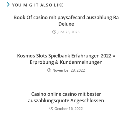
YOU MIGHT ALSO LIKE
Book Of casino mit paysafecard auszahlung Ra
Deluxe
June 23, 2023
Kosmos Slots Spielbank Erfahrungen 2022 »
Erprobung & Kundenmeinungen
November 23, 2022
Casino online casino mit bester
auszahlungsquote Angeschlossen
October 16, 2022