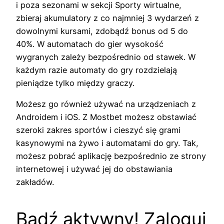
i poza sezonami w sekcji Sporty wirtualne,
zbieraj akumulatory z co najmniej 3 wydarzeń z
dowolnymi kursami, zdobądź bonus od 5 do
40%. W automatach do gier wysokość
wygranych zależy bezpośrednio od stawek. W
każdym razie automaty do gry rozdzielają
pieniądze tylko między graczy.
Możesz go również używać na urządzeniach z
Androidem i iOS. Z Mostbet możesz obstawiać
szeroki zakres sportów i cieszyć się grami
kasynowymi na żywo i automatami do gry. Tak,
możesz pobrać aplikację bezpośrednio ze strony
internetowej i używać jej do obstawiania
zakładów.
Bądź aktywny! Zaloguj