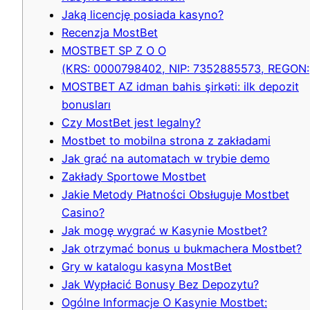
Jaką licencję posiada kasyno?
Recenzja MostBet
MOSTBET SP Z O O
(KRS: 0000798402, NIP: 7352885573, REGON:
MOSTBET AZ idman bahis şirkəti: ilk depozit
bonusları
Czy MostBet jest legalny?
Mostbet to mobilna strona z zakładami
Jak grać na automatach w trybie demo
Zakłady Sportowe Mostbet
Jakie Metody Płatności Obsługuje Mostbet
Casino?
Jak mogę wygrać w Kasynie Mostbet?
Jak otrzymać bonus u bukmachera Mostbet?
Gry w katalogu kasyna MostBet
Jak Wypłacić Bonusy Bez Depozytu?
Ogólne Informacje O Kasynie Mostbet: