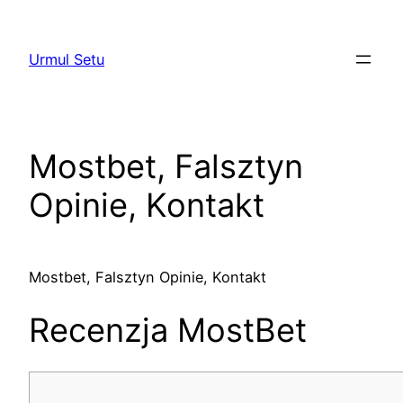
Skip
to
Urmul Setu
content
Mostbet, Falsztyn
Opinie, Kontakt
Mostbet, Falsztyn Opinie, Kontakt
Recenzja MostBet