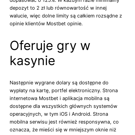
dopasować o 125%. W każdym razie minimalny
depozyt to 2 zł lub równowartość w innej
walucie, więc dolne limity są całkiem rozsądne z
opinie klientów Mostbet opinie.
Oferuje gry w
kasynie
Następnie wygrane dolary są dostępne do
wypłaty na kartę, portfel elektroniczny. Strona
internetowa Mostbet i aplikacja mobilna są
dostępne dla wszystkich głównych systemów
operacyjnych, w tym iOS i Android. Strona
mobilna serwisu jest również responsywna, co
oznacza, że mieści się w mniejszym oknie niż