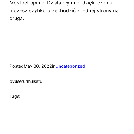
Mostbet opinie. Działa płynnie, dzięki czemu
możesz szybko przechodzić z jednej strony na
drugą.
Posted
May 30, 2022
in
Uncategorized
by
userurmulsetu
Tags: