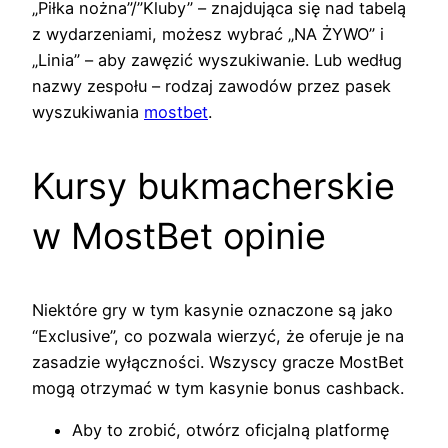
„Piłka nożna”/”Kluby” – znajdująca się nad tabelą
z wydarzeniami, możesz wybrać „NA ŻYWO” i
„Linia” – aby zawęzić wyszukiwanie. Lub według
nazwy zespołu – rodzaj zawodów przez pasek
wyszukiwania
mostbet
.
Kursy bukmacherskie
w MostBet opinie
Niektóre gry w tym kasynie oznaczone są jako
“Exclusive”, co pozwala wierzyć, że oferuje je na
zasadzie wyłączności. Wszyscy gracze MostBet
mogą otrzymać w tym kasynie bonus cashback.
Aby to zrobić, otwórz oficjalną platformę