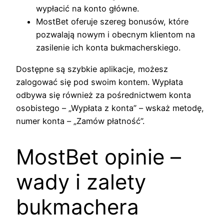
wypłacić na konto główne.
MostBet oferuje szereg bonusów, które
pozwalają nowym i obecnym klientom na
zasilenie ich konta bukmacherskiego.
Dostępne są szybkie aplikacje, możesz
zalogować się pod swoim kontem. Wypłata
odbywa się również za pośrednictwem konta
osobistego – „Wypłata z konta” – wskaż metodę,
numer konta – „Zamów płatność”.
MostBet opinie –
wady i zalety
bukmachera