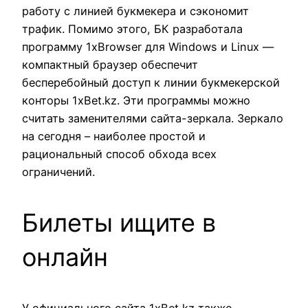
работу с линией букмекера и сэкономит
трафик. Помимо этого, БК разработала
программу 1xBrowser для Windows и Linux —
компактный браузер обеспечит
бесперебойный доступ к линии букмекерской
конторы 1xBet.kz. Эти программы можно
считать заменителями сайта-зеркала. Зеркало
на сегодня – наиболее простой и
рациональный способ обхода всех
ограничений.
Билеты ищите в
онлайн
У официального сайта 1xBet kz также