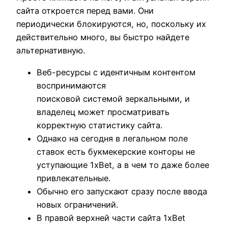
сайта откроется перед вами. Они
периодически блокируются, но, поскольку их
действительно много, вы быстро найдете
альтернативную.
Веб-ресурсы с идентичным контентом
воспринимаются
поисковой системой зеркальными, и
владелец может просматривать
корректную статистику сайта.
Однако на сегодня в легальном поле
ставок есть букмекерские конторы не
уступающие 1xBet, а в чем то даже более
привлекательные.
Обычно его запускают сразу после ввода
новых ограничений.
В правой верхней части сайта 1xBet