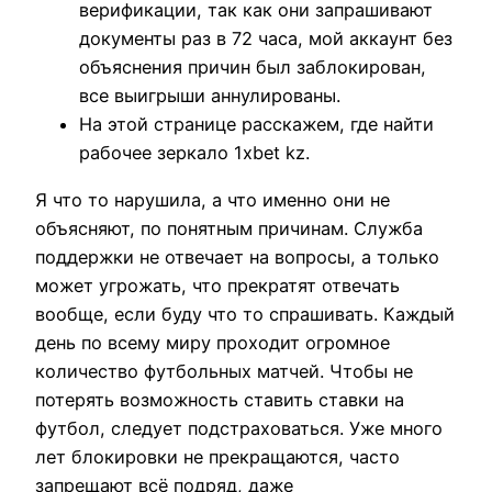
верификации, так как они запрашивают
документы раз в 72 часа, мой аккаунт без
объяснения причин был заблокирован,
все выигрыши аннулированы.
На этой странице расскажем, где найти
рабочее зеркало 1xbet kz.
Я что то нарушила, а что именно они не
объясняют, по понятным причинам. Служба
поддержки не отвечает на вопросы, а только
может угрожать, что прекратят отвечать
вообще, если буду что то спрашивать. Каждый
день по всему миру проходит огромное
количество футбольных матчей. Чтобы не
потерять возможность ставить ставки на
футбол, следует подстраховаться. Уже много
лет блокировки не прекращаются, часто
запрещают всё подряд, даже