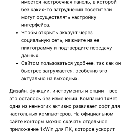
имеется настроечная панель, в которой
без каких-то затруднений посетители
могут осуществлять настройку
интерфейса.
Чтобы открыть аккаунт через
социальную сеть, нажмите на ее
пиктограмму и подтвердите передачу
данных.
Сайтом пользоваться удобнее, так как он
быстрее загружается, особенно это
актуально на выходных.
Дизайн, функции, инструменты и опции – все
это осталось без изменений. Компания 1xBet
одна из немногих активно развивает софт для
настольных компьютеров. На официальном
сайте конторы можно скачать отдельное
приложение 1xWin для ПК, которое ускорит