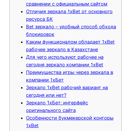
сравнении с официальным сайтом
Отличия зеркала 1xBet от основного
ресурса БК
Bet зеркало – удобный способ обхода
блокировок
Каким функционалом обладает 1xBet
рабочее зеркало в Казахстане
Для чего используют рабочее на
сегодня зеркало компании 1xBet
Преимущества игры через зеркала в
компании 1хБет
Зеркало 1xBet рабочий вариант на
сегодня или нет?
Зеркало 1хБет: интерфейс
оригинального сайта
Особенности букмекерской конторы
1xBet