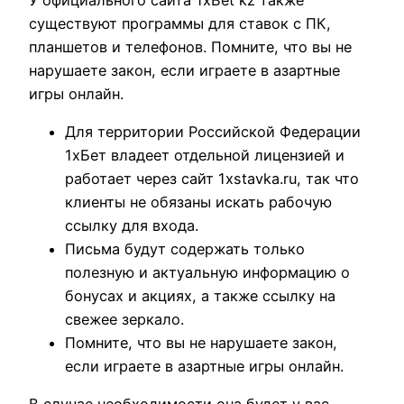
существуют программы для ставок с ПК,
планшетов и телефонов. Помните, что вы не
нарушаете закон, если играете в азартные
игры онлайн.
Для территории Российской Федерации
1хБет владеет отдельной лицензией и
работает через сайт 1xstavka.ru, так что
клиенты не обязаны искать рабочую
ссылку для входа.
Письма будут содержать только
полезную и актуальную информацию о
бонусах и акциях, а также ссылку на
свежее зеркало.
Помните, что вы не нарушаете закон,
если играете в азартные игры онлайн.