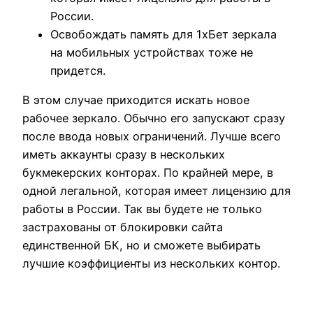
России.
Освобождать память для 1хБет зеркала
на мобильных устройствах тоже не
придется.
В этом случае приходится искать новое
рабочее зеркало. Обычно его запускают сразу
после ввода новых ограничений. Лучше всего
иметь аккаунты сразу в нескольких
букмекерских конторах. По крайней мере, в
одной легальной, которая имеет лицензию для
работы в России. Так вы будете не только
застрахованы от блокировки сайта
единственной БК, но и сможете выбирать
лучшие коэффициенты из нескольких контор.