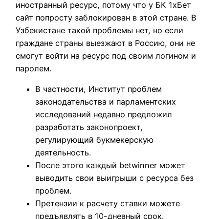
иностранный ресурс, потому что у БК 1хБет
сайт попросту заблокирован в этой стране. В
Узбекистане такой проблемы нет, но если
граждане страны выезжают в Россию, они не
смогут войти на ресурс под своим логином и
паролем.
В частности, Институт проблем
законодательства и парламентских
исследований недавно предложил
разработать законопроект,
регулирующий букмекерскую
деятельность.
После этого каждый betwinner может
выводить свои выигрыши с ресурса без
проблем.
Претензии к расчету ставки можете
предъявлять в 10-дневный срок.