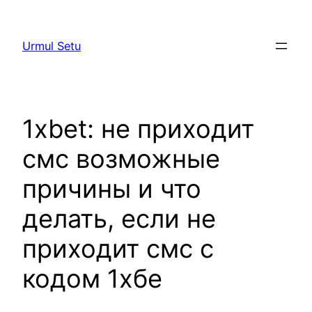
Skip
to
Urmul Setu
content
1xbet: не приходит
смс возможные
причины и что
делать, если не
приходит смс с
кодом 1хбе