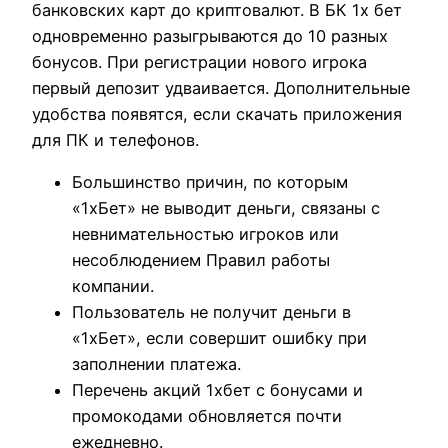
банковских карт до криптовалют. В БК 1x бет
одновременно разыгрываются до 10 разных
бонусов. При регистрации нового игрока
первый депозит удваивается. Дополнительные
удобства появятся, если скачать приложения
для ПК и телефонов.
Большинство причин, по которым
«1хБет» не выводит деньги, связаны с
невнимательностью игроков или
несоблюдением Правил работы
компании.
Пользователь не получит деньги в
«1хБет», если совершит ошибку при
заполнении платежа.
Перечень акций 1хбет с бонусами и
промокодами обновляется почти
ежедневно.