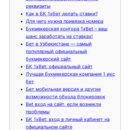
реквизиты
Как в БК 1хбет делать ставки?
Для чего нужна привязка номера
Букмекерская контора 1xBet – ваш
шанс заработать на ставках!
Бет в Узбекистане — самый
популярный официальный
букмекерский сайт
БК 1xBet: официальный сайт
Лучшая букмекерская компания 1 икс
бет
Бет мобильная версия и другие
возможности обхода блокировок
Bet вход на сайт, если возникли
проблемы
БК 1xBet: вход в личный кабинет на
официальном сайте