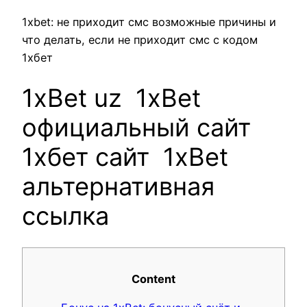
1xbet: не приходит смс возможные причины и
что делать, если не приходит смс с кодом
1хбет
1xBet uz ️ 1xBet
официальный сайт ️
1хбет сайт ️ 1xBet
альтернативная
ссылка
Content