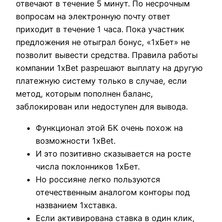
отвечают в течение 5 минут. По несрочным
вопросам на электронную почту ответ
приходит в течение 1 часа. Пока участник
предложения не отыграл бонус, «1хБет» не
позволит вывести средства. Правила работы
компании 1хBet разрешают выплату на другую
платежную систему только в случае, если
метод, которым пополнен баланс,
заблокирован или недоступен для вывода.
Функционал этой БК очень похож на
возможности 1xBet.
И это позитивно сказывается на росте
числа поклонников 1хБет.
Но россияне легко пользуются
отечественным аналогом конторы под
названием 1xставка.
Если активирована ставка в один клик,