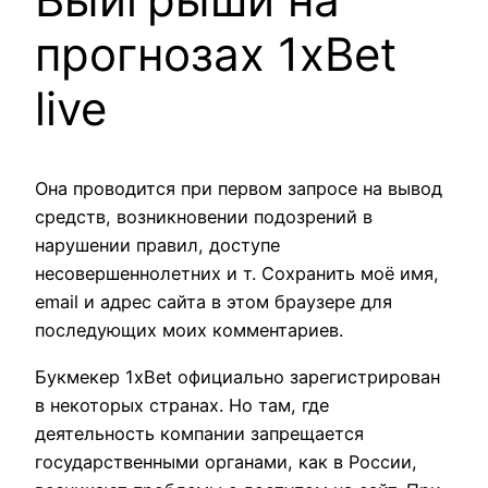
прогнозах 1xBet
live
Она проводится при первом запросе на вывод
средств, возникновении подозрений в
нарушении правил, доступе
несовершеннолетних и т. Сохранить моё имя,
email и адрес сайта в этом браузере для
последующих моих комментариев.
Букмекер 1xBet официально зарегистрирован
в некоторых странах. Но там, где
деятельность компании запрещается
государственными органами, как в России,