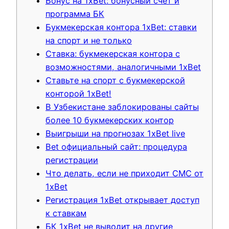
Бонус на 1xBet: бонусный счёт и
программа БК
Букмекерская контора 1xBet: ставки
на спорт и не только
Ставка: букмекерская контора с
возможностями, аналогичными 1xBet
Ставьте на спорт с букмекерской
конторой 1xBet!
В Узбекистане заблокированы сайты
более 10 букмекерских контор
Выигрыши на прогнозах 1xBet live
Bet официальный сайт: процедура
регистрации
Что делать, если не приходит СМС от
1xBet
Регистрация 1xBet открывает доступ
к ставкам
БК 1xBet не выводит на другие