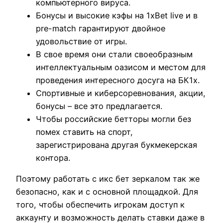
компьютерного вируса.
Бонусы и высокие кэфы на 1xBet live и в
pre-match гарантируют двойное
удовольствие от игры.
В свое время они стали своеобразным
интеллектуальным оазисом и местом для
проведения интересного досуга на БК1х.
Спортивные и киберсоревнования, акции,
бонусы – все это предлагается.
Чтобы российские бетторы могли без
помех ставить на спорт,
зарегистрирована другая букмекерская
контора.
Поэтому работать с икс бет зеркалом так же
безопасно, как и с основной площадкой. Для
того, чтобы обеспечить игрокам доступ к
аккаунту и возможность делать ставки даже в