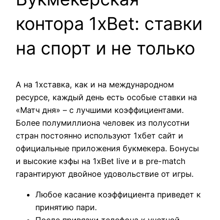
контора 1xBet: ставки
на спорт и не только
А на 1xставка, как и на международном
ресурсе, каждый день есть особые ставки на
«Матч дня» – с лучшими коэффициентами.
Более полумиллиона человек из полусотни
стран постоянно используют 1хбет сайт и
официальные приложения букмекера. Бонусы
и высокие кэфы на 1xBet live и в pre-match
гарантируют двойное удовольствие от игры.
Любое касание коэффициента приведет к
принятию пари.