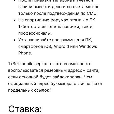
После привязки телефона к учетной
записи вывести деньги со счета можно
только после подтверждения по СМС.
На спортивных форумах отзывы о БК
1хбет оставляют как новички, так и
профессионалы.
Устанавливайте программы для ПК,
смартфонов iOS, Android или Windows
Phone.
1xBet mobile зеркало – это возможность
воспользоваться резервным адресом сайта,
если основной будет заблокирован. Чем
официальный адрес букмекера отличается от
поддельных ссылок?
Ставка: