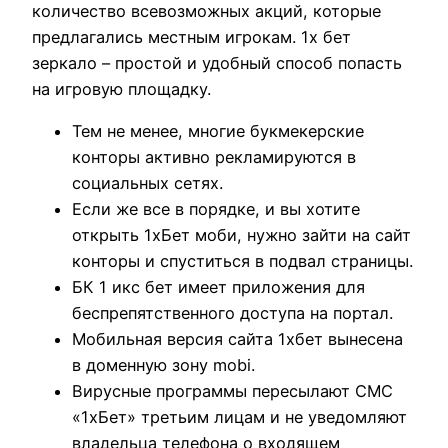
количество всевозможных акций, которые
предлагались местным игрокам. 1x бет
зеркало – простой и удобный способ попасть
на игровую площадку.
Тем не менее, многие букмекерские
конторы активно рекламируются в
социальных сетях.
Если же все в порядке, и вы хотите
открыть 1хБет моби, нужно зайти на сайт
конторы и спуститься в подвал страницы.
БК 1 икс бет имеет приложения для
беспрепятственного доступа на портал.
Мобильная версия сайта 1хбет вынесена
в доменную зону mobi.
Вирусные программы пересылают СМС
«1хБет» третьим лицам и не уведомляют
владельца телефона о входящем