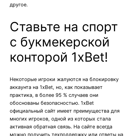
другое.
Ставьте на спорт
с букмекерской
конторой 1xBet!
Некоторые игроки жалуются на блокировку
аккаунта на 1xBet, но, как показывает
практика, в более 95 % случаев они
обоснованы безопасностью. 1xBet
официальный сайт имеет преимущества для
многих игроков, одной из которых стала
активная обратная связь. На сайте всегда
можно получить техподдержку или ответы на