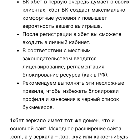
БК хбет в первую очередь думает о своих
клиентах, хбет БК создает максимально
комфортные условия и повышает
вероятность вашего выигрыша.
После регистрации в хбет вы сможете
входить в личный кабинет.
В соответствии с местным
законодательством вводятся
лицензирование, регламентация,
блокирование ресурса (как в РФ).
Рекомендуем выполнять эти несложные
правила, чтобы избежать блокировки
профиля и занесения в черный список
букмекеров.
1хбет зеркало имеет тот же домен, что и
основной сайт. Исходное расширение сайта
.com, а у зеркала – .top, .xyz или какое-нибудь