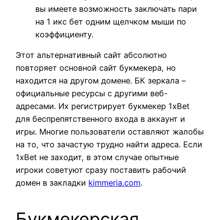
вы имеете возможность заключать пари
на 1 икс бет одним щелчком мыши по
коэффициенту.
Этот альтернативный сайт абсолютно
повторяет основной сайт букмекера, но
находится на другом домене. БК зеркала –
официальные ресурсы с другими веб-
адресами. Их регистрирует букмекер 1xBet
для беспрепятственного входа в аккаунт и
игры. Многие пользователи оставляют жалобы
на то, что зачастую трудно найти адреса. Если
1xBet не заходит, в этом случае опытные
игроки советуют сразу поставить рабочий
домен в закладки
kimmeria.com
.
Букмекерская