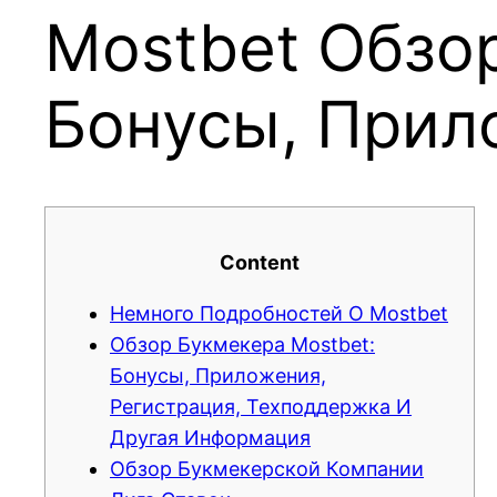
Mostbet Обзо
Бонусы, Прил
Content
Немного Подробностей О Mostbet
Обзор Букмекера Mostbet:
Бонусы, Приложения,
Регистрация, Техподдержка И
Другая Информация
Обзор Букмекерской Компании