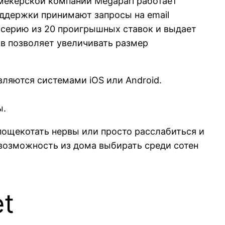
мекерской компании Megapari работает
ддержки принимают запросы на email
а серию из 20 проигрышных ставок и выдает
 позволяет увеличивать размер
ляются системами iOS или Android.
ы.
пощекотать нервы или просто расслабиться и
л возможность из дома выбирать среди сотен
t