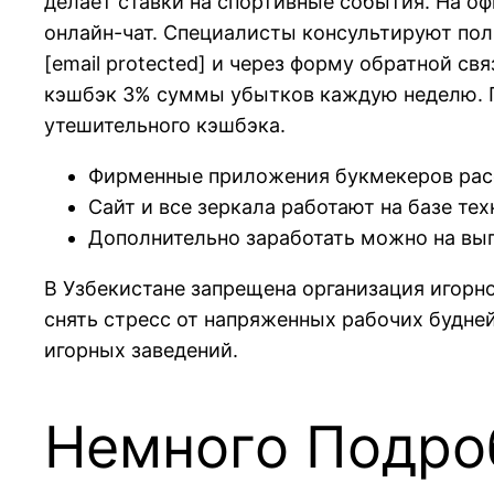
делает ставки на спортивные события. На о
онлайн-чат. Специалисты консультируют пол
[email protected] и через форму обратной с
кэшбэк 3% суммы убытков каждую неделю. П
утешительного кэшбэка.
Фирменные приложения букмекеров рассч
Сайт и все зеркала работают на базе те
Дополнительно заработать можно на вып
В Узбекистане запрещена организация игорн
снять стресс от напряженных рабочих будней
игорных заведений.
Немного Подро