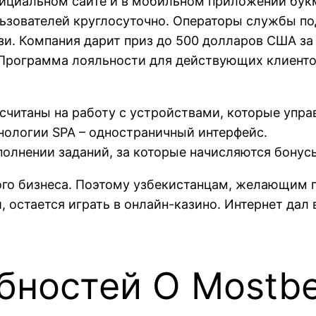
фициальном сайте и в мобильном приложении бук
ьзователей круглосуточно. Операторы службы по
вязи. Компания дарит приз до 500 долларов США з
рограмма лояльности для действующих клиентов
итаны на работу с устройствами, которые управ
хнологии SPA – одностраничный интерфейс.
олнении заданий, за которые начисляются бонус
ого бизнеса. Поэтому узбекистанцам, желающим 
, остается играть в онлайн-казино. Интернет да
бностей О Mostbe