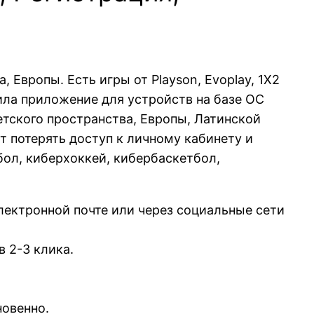
Европы. Есть игры от Playson, Evoplay, 1X2
тила приложение для устройств на базе ОС
етского пространства, Европы, Латинской
 потерять доступ к личному кабинету и
бол, киберхоккей, кибербаскетбол,
лектронной почте или через социальные сети
 2-3 клика.
новенно.