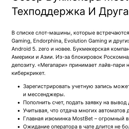
Техподдержка И Друг
В списке слот-машины, которые встречаются 
Gaming, Endorphina, Evolution Gaming и дру
Android 5. zero и новее. Букмекерская комп
Америки и Азии. Из-за блокировок Роскомна
депозиту. «Мегапари» принимает лайв-пари 
киберкрикет.
Зарегистрировать учетную запись может
и мессенджеры.
Пополнить счет, подать заявку на вывод
Учитывая, что отдача многих автоматов 
Главная изюминка MostBet – огромный 
Ожидание оператора в чате длится не бо