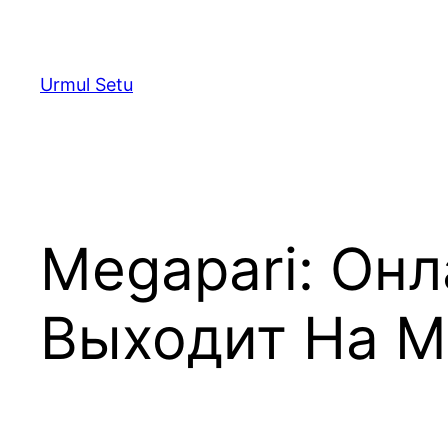
Skip
to
content
Urmul Setu
Megapari: Он
Выходит На 