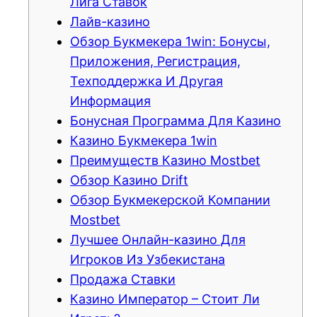
Лига Ставок
Лайв-казино
Обзор Букмекера 1win: Бонусы,
Приложения, Регистрация,
Техподдержка И Другая
Информация
Бонусная Программа Для Казино
Казино Букмекера 1win
Преимуществ Казино Mostbet
Обзор Казино Drift
Обзор Букмекерской Компании
Mostbet
Лучшее Онлайн-казино Для
Игроков Из Узбекистана
Продажа Ставки
Казино Император – Стоит Ли