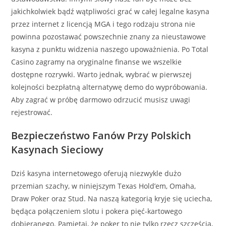
jakichkolwiek bądź wątpliwości grać w całej legalne kasyna
przez internet z licencją MGA i tego rodzaju strona nie
powinna pozostawać powszechnie znany za nieustawowe
kasyna z punktu widzenia naszego upoważnienia. Po Total
Casino zagramy na oryginalne finanse we wszelkie
dostępne rozrywki. Warto jednak, wybrać w pierwszej
kolejności bezpłatną alternatywę demo do wypróbowania.
Aby zagrać w próbę darmowo odrzucić musisz uwagi
rejestrować.
Bezpieczeństwo Fanów Przy Polskich
Kasynach Sieciowy
Dziś kasyna internetowego oferują niezwykle dużo
przemian szachy, w niniejszym Texas Hold’em, Omaha,
Draw Poker oraz Stud. Na naszą kategorią kryje się uciecha,
będąca połączeniem slotu i pokera pięć-kartowego
dobieranego. Pamiętaj, że poker to nie tylko rzecz szczęścia,