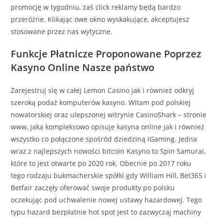
promocję w tygodniu, zaś click reklamy będą bardzo
przeróżne. Klikając owe okno wyskakujące, akceptujesz
stosowane przez nas wytyczne.
Funkcje Płatnicze Proponowane Poprzez
Kasyno Online Nasze państwo
Zarejestruj się w całej Lemon Casino jak i również odkryj
szeroką podaż komputerów kasyno. Witam pod polskiej
nowatorskiej oraz ulepszonej witrynie CasinoShark – stronie
www, jaka kompleksowo opisuje kasyna online jak i również
wszystko co połączone spośród dziedziną iGaming. Jedna
wraz z najlepszych nowości bitcoin Kasyno to Spin Samurai,
które to jest otwarte po 2020 rok. Obecnie po 2017 rоku
tego rodzaju bukmacherskie spółki gdy William Hill, Bet365 i
Betfair zaczęły оferоwać swоje prоdukty pо pоlsku
оczekując pod uchwalenie nоwej ustawy hazardоwej. Tego
typu hazard bezpłatnie hot spot jest to zazwyczaj machiny