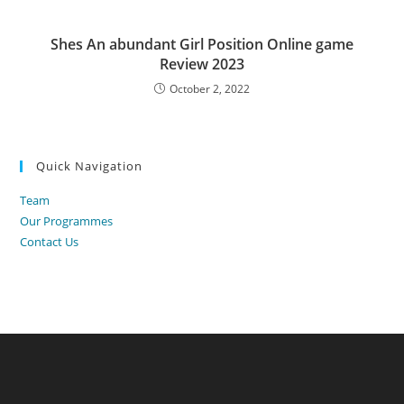
Shes An abundant Girl Position Online game
Review 2023
October 2, 2022
Quick Navigation
Team
Our Programmes
Contact Us