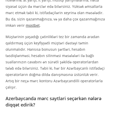
növlərinə, at yarışı, it yarışı, musiqi yarışmalarına, hətta
siyasət üçün də mərclər edə bilərsiniz. Yüksək əmsallarla
mərc etmək təbii ki, istifadəçilərin xeyrinə olan məsələdir.
Bu da, sizin qazanmağınıza, və ya daha çox qazanmağınıza
imkan verir
mostbet
.
Müştərinin yaşadığı çətinlikləri tez bir zamanda aradan
qaldırmaq üçün keyfiyyətli müştəri dəstəyi təmin
olunmalıdır. Hansısa bonusun şərtləri, hesabın
təsdiqlənməsi, hesabın silinməsi məsələləri ilə bağlı
suallarınızın cavabını ən sürətli şəkildə operatorlardan
tələb edə bilərsiniz. Təbii ki, hər bir Azərbaycanlı istifadəçi
operatorların doğma dildə danışmasına üstünlük verir.
Artıq bir neçə mərc kontoru Azərbaycandilli operatorlarla
çalışır.
Azerbaycanda mərc saytlari seçərkən nələrə
diqqət edirik?