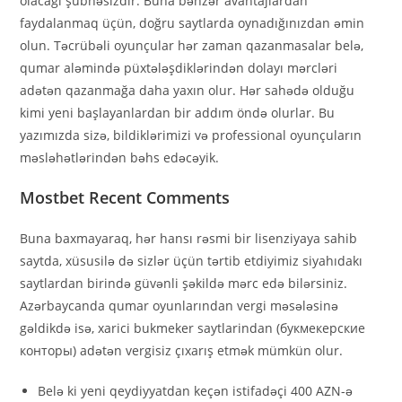
olacağı şübhəsizdir. Buna bənzər avantajlardan
faydalanmaq üçün, doğru saytlarda oynadığınızdan əmin
olun. Təcrübəli oyunçular hər zaman qazanmasalar belə,
qumar aləmində püxtələşdiklərindən dolayı mərcləri
adətən qazanmağa daha yaxın olur. Hər sahədə olduğu
kimi yeni başlayanlardan bir addım öndə olurlar. Bu
yazımızda sizə, bildiklərimizi və professional oyunçuların
məsləhətlərindən bəhs edəcəyik.
Mostbet Recent Comments
Buna baxmayaraq, hər hansı rəsmi bir lisenziyaya sahib
saytda, xüsusilə də sizlər üçün tərtib etdiyimiz siyahıdakı
saytlardan birində güvənli şəkildə mərc edə bilərsiniz.
Azərbaycanda qumar oyunlarından vergi məsələsinə
gəldikdə isə, xarici bukmeker saytlarindan (букмекерские
конторы) adətən vergisiz çıxarış etmək mümkün olur.
Belə ki yeni qeydiyyatdan keçən istifadəçi 400 AZN-ə