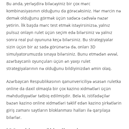
Bu anda, yerləşdirə biləcəyiniz bir çox mərc
kombinasiyasının olduğunu da görəcəksiniz. Hər mərcin nə
demək olduğunu görmək üçün sadəcə cədvələ nəzər
yetirin. İlk başda mərc test etmək istəyirsinizsə, yalnız
pulsuz onlayn rulet üçün seçim edə bilərsiniz və yalnız
sonra real pul oyununa keçə bilərsiniz. Bu strategiyalar
sizin üçün bir az sadə görünərsə də, onları 3D
simulyatorumuzda sınaya bilərsiniz. Bunu etmədən əvvəl,
azərbaycanlı oyunçuları üçün ən yaxşı rulet
strategiyalarının nə olduğunu bildiyinizdən əmin olaq.
Azərbaycan Respublikasının qanunvericiliyə əsasən ruletka
online da daxil olmaqla bir çox kazino xidmətləri üçün
məhdudiyyətlər tətbiq edilmişdir. Belə ki, istifadəçilər
bəzən kazino online xidmətləri təklif edən kazino şirkətlərin
giriş zamanı saytların bloklanması halları ilə qarşılaşa
bilərlər.