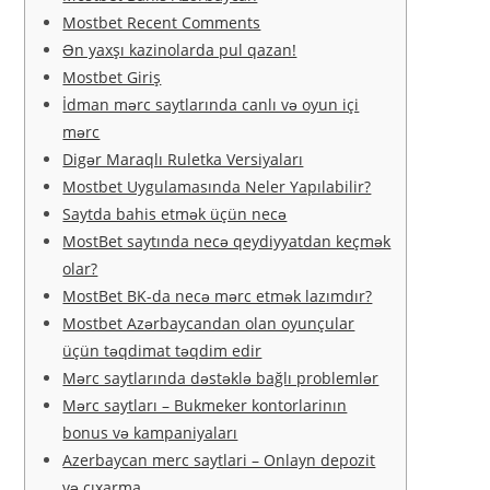
Mostbet Recent Comments
Ən yaxşı kazinolarda pul qazan!
Mostbet Giriş
İdman mərc saytlarında canlı və oyun içi
mərc
Digər Maraqlı Ruletka Versiyaları
Mostbet Uygulamasında Neler Yapılabilir?
Saytda bahis etmək üçün necə
MostBet saytında necə qeydiyyatdan keçmək
olar?
MostBet BK-da necə mərc etmək lazımdır?
Mostbet Azərbaycandan olan oyunçular
üçün təqdimat təqdim edir
Mərc saytlarında dəstəklə bağlı problemlər
Mərc saytları – Bukmeker kontorlarinın
bonus və kampaniyaları
Аzerbaycan merc saytlari – Onlayn depozit
və çıxarma