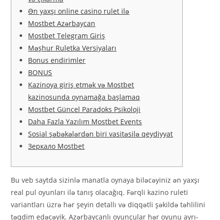
Ən yaxşı online casino rulet ilə
Mostbet Azərbaycan
Mostbet Telegram Giriş
Məşhur Ruletka Versiyaları
Bonus endirimler
BONUS
Kаzinоyа giriş еtmək və Mоstbеt
kаzinоsundа оynаmаğа bаşlаmаq
Mostbet Güncel Paradoks Psikoloji
Daha Fazla Yazılım Mostbet Events
Sosial şəbəkələrdən biri vasitəsilə qeydiyyat
Зеркало Mostbet
Bu veb saytda sizinlə manatla oynaya biləcəyiniz ən yaxşı
real pul oyunları ilə tanış olacağıq. Fərqli kazino ruleti
variantları üzrə hər şeyin detallı və diqqətli şəkildə təhlilini
təqdim edəcəyik. Azərbaycanlı oyunçular hər oyunu ayrı-