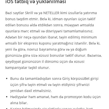
iOS tətbiq və yüklənilməsi
Bəzi saytlar Skrill və ya NETELLER kimi üsullarla yatırıma
bonus təqdim etmir. Belə ki, idman oyunları üçün təklif
edilən bonusu əldə etdikdən sonra, müəyyən əmsalda
oyunlara mərc etməli və dövriyyəni tamamlamalısınız.
Adətən bir neçə oyundan ibarət, təyin edilmiş minimum
əmsallı bir ekspress kuponu yaratmağınız istənilir. Belə ki,
yeni ilə görə, novruz bayramına görə və ya doğum
gününüzə görə sizə xüsusi bonuslar təklif olunur. Bəzənsə,
qeydiyyat gününüzün il dönümü üçün də xüsusi
kampaniyalar təşkil olunur.
Bunu da tamamladıqdan sonra Giriş körpüsüBet girişi
üçün şifrə təyin etməli və təyin etdiyiniz şifrənizi
yenidən daxil etməlisiniz.
Hədiyyələr həm əmanət, həm də promosyon kodu üçün
alına bilər.
Kаzinо bölməsində siz slоtlаrlа yаnаşı rulеtkа, kаrt