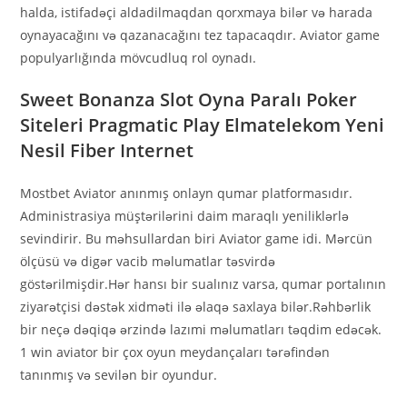
halda, istifadəçi aldadilmaqdan qorxmaya bilər və harada
oynayacağını və qazanacağını tez tapacaqdır. Aviator game
populyarlığında mövcudluq rol oynadı.
Sweet Bonanza Slot Oyna Paralı Poker
Siteleri Pragmatic Play Elmatelekom Yeni
Nesil Fiber Internet
Mostbet Aviator anınmış onlayn qumar platformasıdır.
Administrasiya müştərilərini daim maraqlı yeniliklərlə
sevindirir. Bu məhsullardan biri Aviator game idi. Mərcün
ölçüsü və digər vacib məlumatlar təsvirdə
göstərilmişdir.Hər hansı bir sualınız varsa, qumar portalının
ziyarətçisi dəstək xidməti ilə əlaqə saxlaya bilər.Rəhbərlik
bir neçə dəqiqə ərzində lazımi məlumatları təqdim edəcək.
1 win aviator bir çox oyun meydançaları tərəfindən
tanınmış və sevilən bir oyundur.