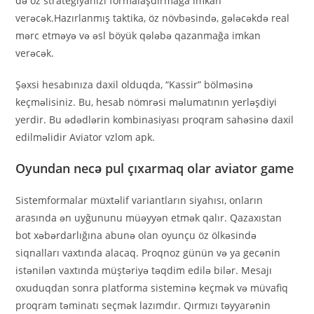
də öz strategiyanızı formalaşdırmağa imkan
verəcək.Hazırlanmış taktika, öz növbəsində, gələcəkdə real
mərc etməyə və əsl böyük qələbə qazanmağa imkan
verəcək.
Şəxsi hesabınıza daxil olduqda, “Kassir” bölməsinə
keçməlisiniz. Bu, hesab nömrəsi məlumatının yerləşdiyi
yerdir. Bu ədədlərin kombinasiyası proqram sahəsinə daxil
edilməlidir Aviator vzlom apk.
Oyundan necə pul çıxarmaq olar aviator game
Sistemformalar müxtəlif variantların siyahısı, onların
arasında ən uyğununu müəyyən etmək qalır. Qazaxıstan
bot xəbərdarlığına abunə olan oyunçu öz ölkəsində
siqnalları vaxtında alacaq. Proqnoz günün və ya gecənin
istənilən vaxtında müştəriyə təqdim edilə bilər. Mesajı
oxuduqdan sonra platforma sisteminə keçmək və müvafiq
proqram təminatı seçmək lazımdır. Qırmızı təyyarənin