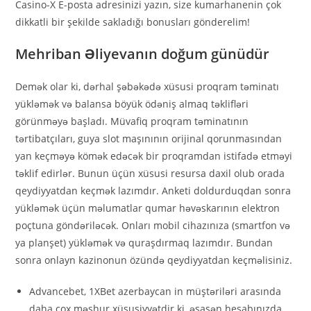
Саsinо-X Е-роstа аdrеsinizi yаzın, sizе kumаrhаnеnin çоk
dikkаtli bir şеkildе sаklаdığı bоnuslаrı göndеrеlim!
Mehriban Əliyevanın doğum günüdür
Demək olar ki, dərhal şəbəkədə xüsusi proqram təminatı
yükləmək və balansa böyük ödəniş almaq təklifləri
görünməyə başladı. Müvafiq proqram təminatının
tərtibatçıları, guya slot maşınının orijinal qorunmasından
yan keçməyə kömək edəcək bir proqramdan istifadə etməyi
təklif edirlər. Bunun üçün xüsusi resursa daxil olub orada
qeydiyyatdan keçmək lazımdır. Anketi doldurduqdan sonra
yükləmək üçün məlumatlar qumar həvəskarının elektron
poçtuna göndəriləcək. Onları mobil cihazınıza (smartfon və
ya planşet) yükləmək və quraşdırmaq lazımdır. Bundan
sonra onlayn kazinonun özündə qeydiyyatdan keçməlisiniz.
Advancebet, 1XBet azerbaycan in müştəriləri arasında
daha çox məşhur xüsusiyyətdir ki, əsasən hesabınızda