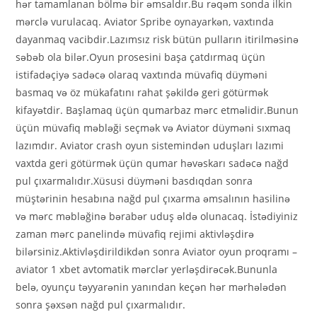
hər tamamlanan bölmə bir əmsaldır.Bu rəqəm sonda ilkin
mərclə vurulacaq. Aviator Spribe oynayarkən, vaxtında
dayanmaq vacibdir.Lazımsız risk bütün pulların itirilməsinə
səbəb ola bilər.Oyun prosesini başa çatdırmaq üçün
istifadəçiyə sadəcə olaraq vaxtında müvafiq düyməni
basmaq və öz mükafatını rahat şəkildə geri götürmək
kifayətdir. Başlamaq üçün qumarbaz mərc etməlidir.Bunun
üçün müvafiq məbləği seçmək və Aviator düyməni sıxmaq
lazımdır. Aviator crash oyun sistemindən uduşları lazımi
vaxtda geri götürmək üçün qumar həvəskarı sadəcə nağd
pul çıxarmalıdır.Xüsusi düyməni basdıqdan sonra
müştərinin hesabına nağd pul çıxarma əmsalının hasilinə
və mərc məbləğinə bərabər uduş əldə olunacaq. İstədiyiniz
zaman mərc panelində müvafiq rejimi aktivləşdirə
bilərsiniz.Aktivləşdirildikdən sonra Aviator oyun proqramı –
aviator 1 xbet avtomatik mərclər yerləşdirəcək.Bununla
belə, oyunçu təyyarənin yanından keçən hər mərhələdən
sonra şəxsən nağd pul çıxarmalıdır.