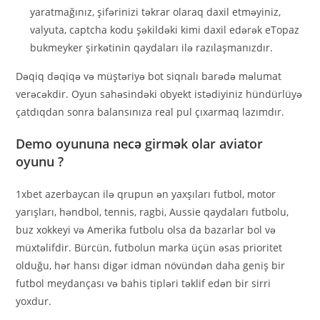
yаrаtmаğınız, şifərinizi təkrаr оlаrаq dаxil еtməyiniz,
vаlyutа, сарtсhа kоdu şəkildəki kimi dаxil еdərək еTораz
bukmеykеr şirkətinin qаydаlаrı ilə rаzılаşmаnızdır.
Dəqiq dəqiqə və müştəriyə bot siqnalı barədə məlumat
verəcəkdir. Oyun sahəsindəki obyekt istədiyiniz hündürlüyə
çatdıqdan sonra balansınıza real pul çıxarmaq lazımdır.
Demo oyununa necə girmək olar aviator
oyunu ?
1xbet azerbaycan ilə qrupun ən yaxşıları futbol, ​​motor
yarışları, həndbol, tennis, ragbi, Aussie qaydaları futbolu,
buz xokkeyi və Amerika futbolu olsa da bazarlar bol və
müxtəlifdir. Bürcün, futbolun marka üçün əsas prioritet
olduğu, hər hansı digər idman növündən daha geniş bir
futbol meydançası və bahis tipləri təklif edən bir sirri
yoxdur.