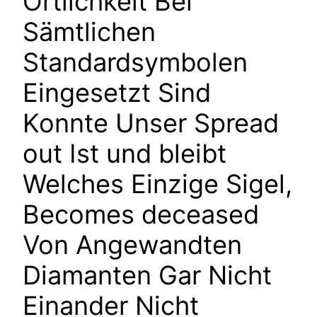
Örtlichkeit Bei
Sämtlichen
Standardsymbolen
Eingesetzt Sind
Konnte Unser Spread
out Ist und bleibt
Welches Einzige Sigel,
Becomes deceased
Von Angewandten
Diamanten Gar Nicht
Einander Nicht