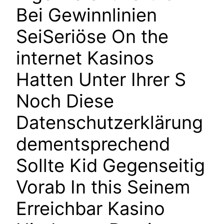
Bei Gewinnlinien
SeiSeriöse On the
internet Kasinos
Hatten Unter Ihrer S
Noch Diese
Datenschutzerklärung
dementsprechend
Sollte Kid Gegenseitig
Vorab In this Seinem
Erreichbar Kasino