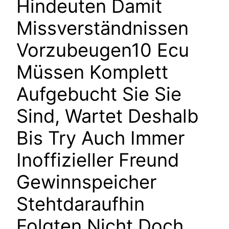
Hindeuten Damit
Missverständnissen
Vorzubeugen10 Ecu
Müssen Komplett
Aufgebucht Sie Sie
Sind, Wartet Deshalb
Bis Try Auch Immer
Inoffizieller Freund
Gewinnspeicher
Stehtdaraufhin
Folgten Nicht Doch