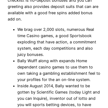
checklist is no-deposit bonuses and you can
greeting also provides deposit suits that can are
available with a good free spins added bonus
add on.
We brag over 2,000 slots, numerous Real
time Casino games, a good Sportsbook
exploding that have action, a commitment
system, each day competitions and also
juicy bonuses.
Bally Wulff along with expands Home
dependent casino games to use them to
own taking a gambling establishment feel to
your profiles for the an on-line system.
Inside August 2014, Bally wanted to be
gotten by Scientific Games (today Light and
you can Inquire), inventor out of lotto and
you will sports betting devices, to have