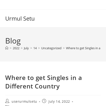
Skip
to
content
Urmul Setu
Blog
>
2022
>
July
>
14
>
Uncategorized
>
Where to get Singles in a Di
Where to get Singles in a
Different Country
Post
Post
userurmulsetu
July 14, 2022
author:
published: